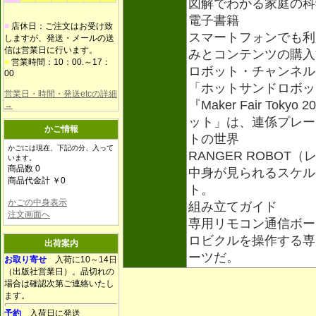
図解でわかる家庭の科
電子書籍
■
店休日：ご注文はお受け致
スマートフォンでも利
しますが、発送・メールの送
信は営業日に行います。
みとコンテンツの購入
■
営業時間：10：00.～17：
ロボット・チャンネル
00
「ホットサンドロボッ
営業日・時間・発送etcの詳細
『Maker Fair To
→
ット」は、連係プレー
かご情報
トの世界
かごには現在、下記の分、入って
RANGER ROBOT
います。
商品数 0
中身が見られるスケル
商品代金計 ￥0
ト。
かごの中身表示
組み立てガイド
注文画面へ
専用リモコン通信ボー
ロビクルを操作する専
出荷案内
ーツだ。
お取り寄せ
入荷に10～14日
（出版社営業日）。品切れの
場合は確認次第ご連絡いたし
ます。
予約
入荷日に発送