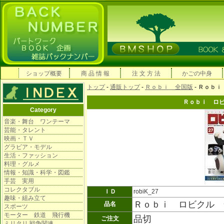
ショップ概要
商 品 情 報
注 文 方 法
かごの中身
トップ
-
通販トップ
-
Ｒｏｂｉ 全国版
- Ｒｏｂ
Ｒｏｂｉ ロ
Category
音楽・舞台 ワンテーマ
芸能・タレント
映画・ＴＶ
グラビア・モデル
生活・ファッション
料理・グルメ
情報・知識・科学・図鑑
手芸 実用
コレクタブル
ＩＤ
robiK_27
趣味・組み立て
Ｒｏｂｉ ロビクル 
品名
スポーツ
モーター 鉄道 飛行機
品切
ご注文
ミリタリ 戦争関連