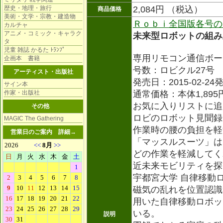
歴史・地理・旅行
2,084円 （税込）
商品価格
美術・文学・宗教・建造物
Ｒｏｂｉ全国版各号の
カルチャ
アニメ・コミック・キャラク
未来型ロボットの組み
タ
児童 雑誌 かるた ﾄﾗﾝﾌﾟ
専用リモコン通信ボー
企画本 書籍
号数：ロビクル27号
アーティスト・出版社
発売日：2015-02-24
サイン本
作家・出版社
通常価格：本体1,895
お気に入りリストに追
その他
ロビのロボット見聞録
MAGIC The Gathering
作業時の腰の負担を軽
営業日のご案内
詳細→
「マッスルスーツ」は
どの作業を軽減してく
近未来モビリティを探
宇都宮大学 自律移動
磁気の乱れを位置認識
用いた自律移動ロボッ
いる。
説明