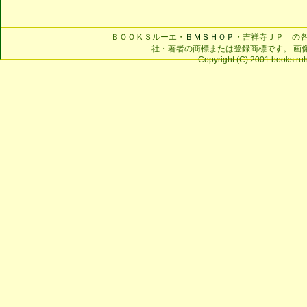
ＢＯＯＫＳルーエ・
ＢＭＳＨＯＰ
・吉祥寺ＪＰ の
社・著者の商標または登録商標です。 画
Copyright (C) 2001 books ruhe