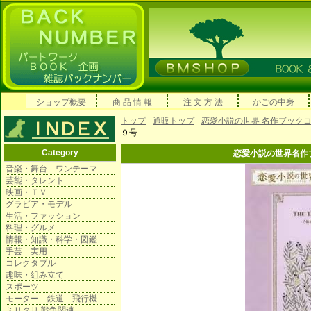
ショップ概要
商 品 情 報
注 文 方 法
かごの中身
トップ
-
通販トップ
-
恋愛小説の世界 名作ブック
９号
Category
恋愛小説の世界名作
音楽・舞台 ワンテーマ
芸能・タレント
映画・ＴＶ
グラビア・モデル
生活・ファッション
料理・グルメ
情報・知識・科学・図鑑
手芸 実用
コレクタブル
趣味・組み立て
スポーツ
モーター 鉄道 飛行機
ミリタリ 戦争関連