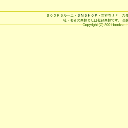
ＢＯＯＫＳルーエ・
ＢＭＳＨＯＰ
・吉祥寺ＪＰ の
社・著者の商標または登録商標です。 画
Copyright (C) 2001 books ruhe