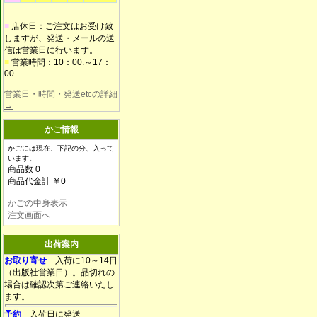
■
店休日：ご注文はお受け致
しますが、発送・メールの送
信は営業日に行います。
■
営業時間：10：00.～17：
00
営業日・時間・発送etcの詳細
→
かご情報
かごには現在、下記の分、入って
います。
商品数 0
商品代金計 ￥0
かごの中身表示
注文画面へ
出荷案内
お取り寄せ
入荷に10～14日
（出版社営業日）。品切れの
場合は確認次第ご連絡いたし
ます。
予約
入荷日に発送