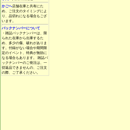
かごへ
店舗在庫と共有にた
め、ご注文のタイミングによ
り、品切れになる場合もござ
います。
バックナンバーについて
・雑誌バックナンバーは、限
られた在庫から出庫するた
め、多少の傷、破れがありま
す。付録がない場合や期間限
定のイベント、特典が無効に
なる場合もあります。 雑誌バ
ックナンバーのご発注は、一
切返品できませんの、ご注文
の際、ご了承ください。