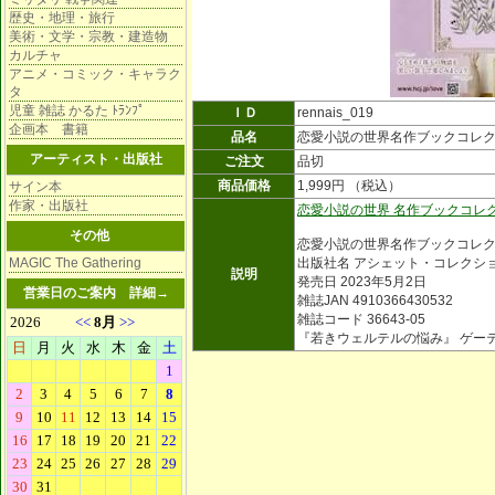
歴史・地理・旅行
美術・文学・宗教・建造物
カルチャ
アニメ・コミック・キャラク
タ
児童 雑誌 かるた ﾄﾗﾝﾌﾟ
ＩＤ
rennais_019
企画本 書籍
品名
恋愛小説の世界名作ブックコレ
アーティスト・出版社
ご注文
品切
商品価格
1,999円 （税込）
サイン本
作家・出版社
恋愛小説の世界 名作ブックコレ
その他
恋愛小説の世界名作ブックコレ
MAGIC The Gathering
出版社名 アシェット・コレクシ
説明
発売日 2023年5月2日
営業日のご案内
詳細→
雑誌JAN 4910366430532
雑誌コード 36643-05
『若きウェルテルの悩み』 ゲー