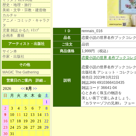
歴史・地理・旅行
美術・文学・宗教・建造物
カルチャ
アニメ・コミック・キャラク
タ
児童 雑誌 かるた ﾄﾗﾝﾌﾟ
ＩＤ
rennais_016
企画本 書籍
品名
恋愛小説の世界名作ブックコレ
アーティスト・出版社
ご注文
品切
商品価格
1,999円 （税込）
サイン本
作家・出版社
恋愛小説の世界 名作ブックコレ
その他
恋愛小説の世界名作ブックコレ
MAGIC The Gathering
出版社名 アシェット・コレクシ
発売日 2023年3月22日
営業日のご案内
詳細→
説明
雑誌JAN 4910366410435
雑誌コード 36641-04
心ときめく珠玉の物語を
美しい装丁で楽しみましょう。
『カラマーゾフの兄弟Ⅰ』 フョ