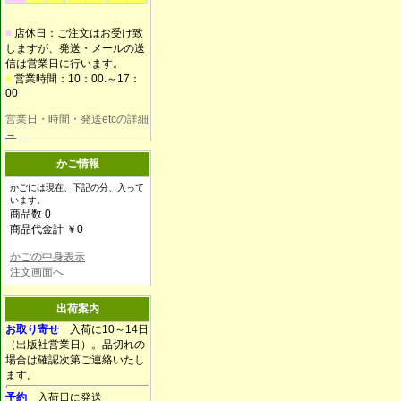
■
店休日：ご注文はお受け致
しますが、発送・メールの送
信は営業日に行います。
■
営業時間：10：00.～17：
00
営業日・時間・発送etcの詳細
→
かご情報
かごには現在、下記の分、入って
います。
商品数 0
商品代金計 ￥0
かごの中身表示
注文画面へ
出荷案内
お取り寄せ
入荷に10～14日
（出版社営業日）。品切れの
場合は確認次第ご連絡いたし
ます。
予約
入荷日に発送