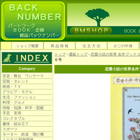
ショップ概要
商 品 情 報
注 文 方 法
かごの中身
トップ
-
通販トップ
-
恋愛小説の世界 名作ブック
６号
Category
恋愛小説の世界名作
音楽・舞台 ワンテーマ
芸能・タレント
映画・ＴＶ
グラビア・モデル
生活・ファッション
料理・グルメ
情報・知識・科学・図鑑
手芸 実用
コレクタブル
趣味・組み立て
スポーツ
モーター 鉄道 飛行機
ミリタリ 戦争関連