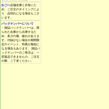
かごへ
店舗在庫と共有にた
め、ご注文のタイミングによ
り、品切れになる場合もござ
います。
バックナンバーについて
・雑誌バックナンバーは、限
られた在庫から出庫するた
め、多少の傷、破れがありま
す。付録がない場合や期間限
定のイベント、特典が無効に
なる場合もあります。 雑誌バ
ックナンバーのご発注は、一
切返品できませんの、ご注文
の際、ご了承ください。