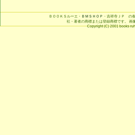
ＢＯＯＫＳルーエ・
ＢＭＳＨＯＰ
・吉祥寺ＪＰ の
社・著者の商標または登録商標です。 画
Copyright (C) 2001 books ruhe