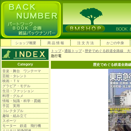
ショップ概要
商 品 情 報
注 文 方 法
かごの中身
トップ
-
通販トップ
-
歴史でめぐる鉄道全路線 大
急行電
Category
歴史でめぐる鉄道全路
音楽・舞台 ワンテーマ
芸能・タレント
映画・ＴＶ
グラビア・モデル
生活・ファッション
料理・グルメ
情報・知識・科学・図鑑
手芸 実用
コレクタブル
趣味・組み立て
スポーツ
モーター 鉄道 飛行機
ミリタリ 戦争関連