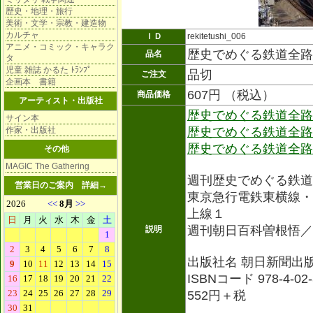
歴史・地理・旅行
美術・文学・宗教・建造物
カルチャ
ＩＤ
rekitetushi_006
アニメ・コミック・キャラク
歴史でめぐる鉄道全路
品名
タ
児童 雑誌 かるた ﾄﾗﾝﾌﾟ
品切
ご注文
企画本 書籍
607円 （税込）
商品価格
アーティスト・出版社
歴史でめぐる鉄道全路
サイン本
作家・出版社
歴史でめぐる鉄道全路
歴史でめぐる鉄道全路
その他
MAGIC The Gathering
週刊歴史でめぐる鉄道
営業日のご案内
詳細→
東京急行電鉄東横線・
上線１
週刊朝日百科曽根悟／
説明
出版社名 朝日新聞出版 
ISBNコード 978-4-02-
552円＋税