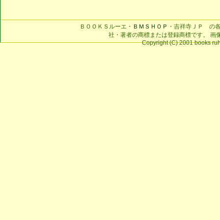
ＢＯＯＫＳルーエ・
ＢＭＳＨＯＰ
・吉祥寺ＪＰ の
社・著者の商標または登録商標です。 画
Copyright (C) 2001 books ruhe