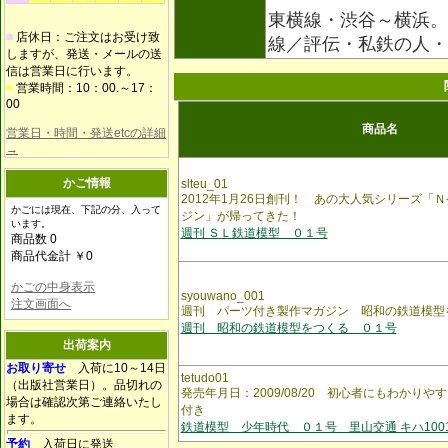
東横線・渋谷～横浜。
■
店休日：ご注文はお受け致
線／評伝・私鉄の人
しますが、発送・メールの送
信は営業日に行います。
■
営業時間：10：00.～17：
00
商品名
営業日・時間・発送etcの詳細
→
かご情報
slteu_01
2012年1月26日創刊！ あの大人気シリーズ「
かごには現在、下記の分、入って
ジン」が帰ってきた！
います。
週刊 ＳＬ鉄道模型 ０１号
商品数 0
商品代金計 ￥0
かごの中身表示
syouwano_001
注文画面へ
週刊 パーツ付き製作マガジン 昭和の鉄道模型
週刊 昭和の鉄道模型をつくる ０１号
出荷案内
お取り寄せ
入荷に10～14日
tetudo01
（出版社営業日）。品切れの
発売年月日：2009/08/20 初心者にもわかりや
場合は確認次第ご連絡いたし
付き
ます。
鉄道模型 少年時代 ０１号 里山交通 キハ100
予約
入荷日に発送