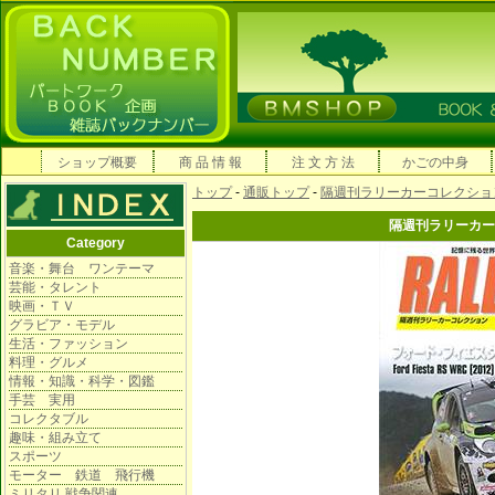
ショップ概要
商 品 情 報
注 文 方 法
かごの中身
トップ
-
通販トップ
-
隔週刊ラリーカーコレクショ
隔週刊ラリーカ
Category
音楽・舞台 ワンテーマ
芸能・タレント
映画・ＴＶ
グラビア・モデル
生活・ファッション
料理・グルメ
情報・知識・科学・図鑑
手芸 実用
コレクタブル
趣味・組み立て
スポーツ
モーター 鉄道 飛行機
ミリタリ 戦争関連