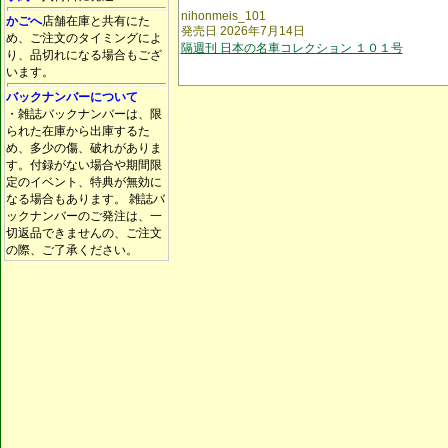
nihonmeis_101
かごへ
店舗在庫と共有にた
発売日 2026年7月14日
め、ご注文のタイミングによ
隔週刊 日本の名車コレクション １０１号
り、品切れになる場合もござ
います。
バックナンバーについて
・雑誌バックナンバーは、限
られた在庫から出庫するた
め、多少の傷、破れがありま
す。付録がない場合や期間限
定のイベント、特典が無効に
なる場合もあります。 雑誌バ
ックナンバーのご発注は、一
切返品できませんの、ご注文
の際、ご了承ください。