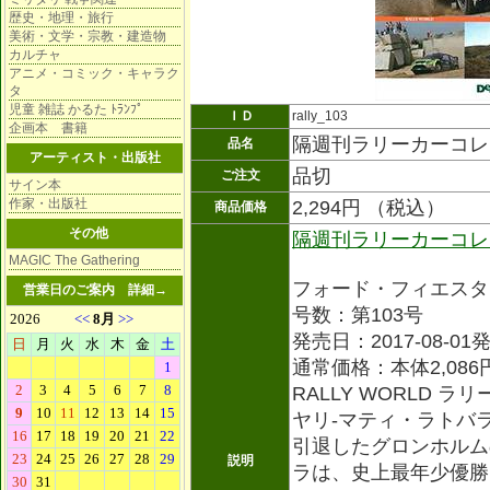
歴史・地理・旅行
美術・文学・宗教・建造物
カルチャ
アニメ・コミック・キャラク
タ
児童 雑誌 かるた ﾄﾗﾝﾌﾟ
ＩＤ
rally_103
企画本 書籍
隔週刊ラリーカーコ
品名
アーティスト・出版社
品切
ご注文
サイン本
作家・出版社
2,294円 （税込）
商品価格
その他
隔週刊ラリーカーコレ
MAGIC The Gathering
フォード・フィエスタ RS
営業日のご案内
詳細→
号数：第103号
発売日：2017-08-01
通常価格：本体2,086
RALLY WORLD ラ
ヤリ-マティ・ラトバラ
引退したグロンホルム
説明
ラは、史上最年少優勝