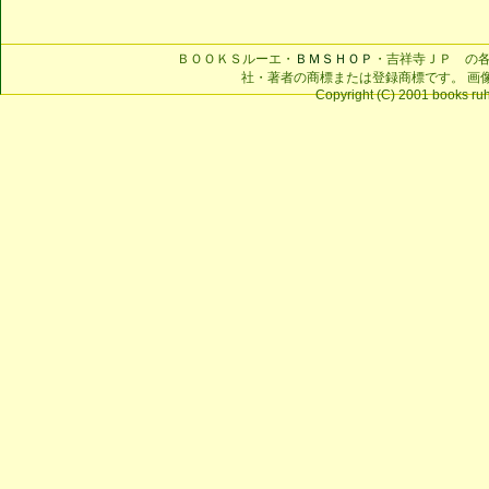
ＢＯＯＫＳルーエ・
ＢＭＳＨＯＰ
・吉祥寺ＪＰ の
社・著者の商標または登録商標です。 画
Copyright (C) 2001 books ruhe