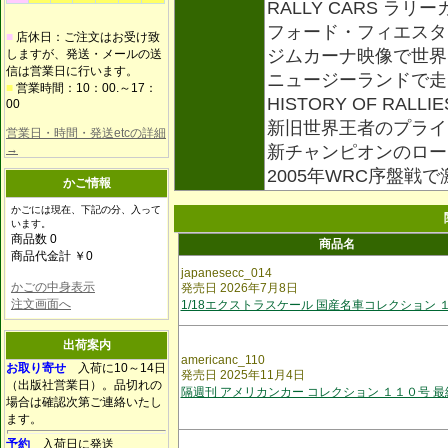
RALLY CARS ラリー
フォード・フィエスタ RS
■
店休日：ご注文はお受け致
ジムカーナ映像で世界
しますが、発送・メールの送
信は営業日に行います。
ニュージーランドで走
■
営業時間：10：00.～17：
HISTORY OF RAL
00
新旧世界王者のプライ
営業日・時間・発送etcの詳細
→
新チャンピオンのロー
2005年WRC序盤戦
かご情報
かごには現在、下記の分、入って
います。
商品数 0
商品名
商品代金計 ￥0
japanesecc_014
かごの中身表示
発売日 2026年7月8日
注文画面へ
1/18エクストラスケール 国産名車コレクション 
出荷案内
americanc_110
お取り寄せ
入荷に10～14日
発売日 2025年11月4日
（出版社営業日）。品切れの
隔週刊 アメリカンカー コレクション １１０号 最
場合は確認次第ご連絡いたし
ます。
予約
入荷日に発送