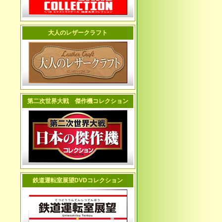
大人のレザークラフト
第二次世界大戦 傑作機コレクション
鉄道運転室展望DVDコレクション