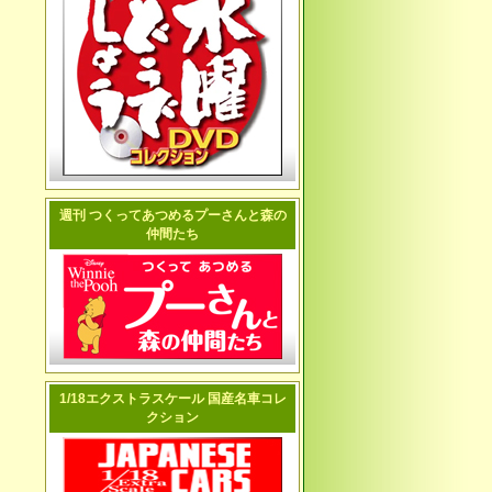
週刊 つくってあつめるプーさんと森の
仲間たち
1/18エクストラスケール 国産名車コレ
クション