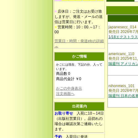
■
店休日：ご注文はお受け致
しますが、発送・メールの送
信は営業日に行います。
■
営業時間：10：00.～17：
japanesecc_014
発売日 2026年7
00
1/18エクストラ
営業日・時間・発送etcの詳細
→
americanc_110
かご情報
発売日 2025年1
隔週刊 アメリカン
かごには現在、下記の分、入って
います。
商品数 0
商品代金計 ￥0
nihonmeis_101
かごの中身表示
発売日 2026年7
注文画面へ
隔週刊 日本の名
出荷案内
お取り寄せ
入荷に10～14日
（出版社営業日）。品切れの
場合は確認次第ご連絡いたし
ます。
予約
入荷日に発送