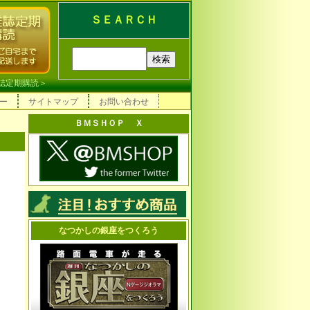
ＳＥＡＲＣＨ
誌定期購読
＞
ー
サイトマップ
お問い合わせ
ＢＭＳＨＯＰ Ｘ
なつかしの銀座をつくろう