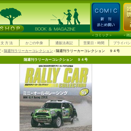
＜
コミック
＞ ＜
雑
 文 方 法
かごの中身
通販法表記
営業日・時間
プライバシ
プ
-
隔週刊ラリーカーコレクション
- 隔週刊ラリーカーコレクション ９４号
隔週刊ラリーカーコレクション ９４号