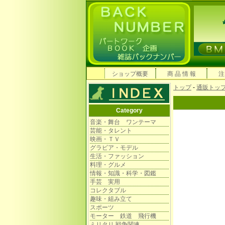
ショップ概要
商 品 情 報
注
トップ
-
通販トッ
Category
音楽・舞台 ワンテーマ
芸能・タレント
映画・ＴＶ
グラビア・モデル
生活・ファッション
料理・グルメ
情報・知識・科学・図鑑
手芸 実用
コレクタブル
趣味・組み立て
スポーツ
モーター 鉄道 飛行機
ミリタリ 戦争関連