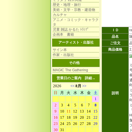
歴史・地理・旅行
美術・文学・宗教・建造物
カルチャ
アニメ・コミック・キャラク
タ
児童 雑誌 かるた ﾄﾗﾝﾌﾟ
ＩＤ
r
企画本 書籍
品名
アーティスト・出版社
ご注文
商品価格
2
サイン本
作家・出版社
その他
MAGIC The Gathering
発
営業日のご案内
詳細→
説明
R
H