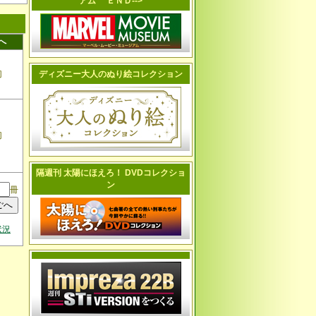
アム ＥＮＤ-->
へ
切
ディズニー大人のぬり絵コレクション
切
隔週刊 太陽にほえろ！ DVDコレクショ
ン
冊
状況