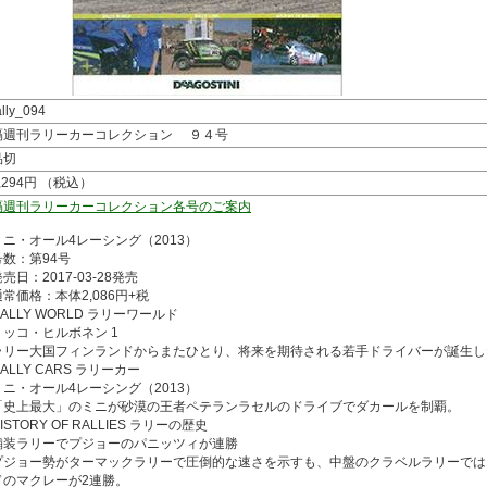
ally_094
隔週刊ラリーカーコレクション ９４号
品切
,294円 （税込）
隔週刊ラリーカーコレクション各号のご案内
ミニ・オール4レーシング（2013）
号数：第94号
売日：2017-03-28発売
通常価格：本体2,086円+税
RALLY WORLD ラリーワールド
ミッコ・ヒルボネン 1
ラリー大国フィンランドからまたひとり、将来を期待される若手ドライバーが誕生し
ALLY CARS ラリーカー
ミニ・オール4レーシング（2013）
「史上最大」のミニが砂漠の王者ペテランラセルのドライブでダカールを制覇。
ISTORY OF RALLIES ラリーの歴史
舗装ラリーでプジョーのパニッツィが連勝
プジョー勢がターマックラリーで圧倒的な速さを示すも、中盤のクラベルラリーでは
ドのマクレーが2連勝。