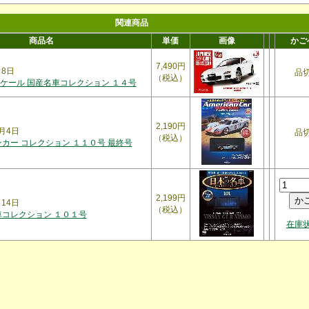
関連商品
商品名
単価
画像
かご
7,490円
月8日
品
（税込）
スケール 国産名車コレクション １４号
2,190円
1月4日
品
（税込）
カー コレクション １１０号 最終号
2,199円
月14日
（税込）
車コレクション １０１号
在庫