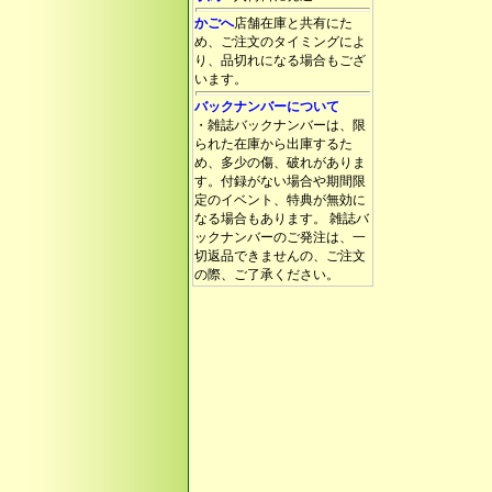
かごへ
店舗在庫と共有にた
め、ご注文のタイミングによ
り、品切れになる場合もござ
います。
バックナンバーについて
・雑誌バックナンバーは、限
られた在庫から出庫するた
め、多少の傷、破れがありま
す。付録がない場合や期間限
定のイベント、特典が無効に
なる場合もあります。 雑誌バ
ックナンバーのご発注は、一
切返品できませんの、ご注文
の際、ご了承ください。