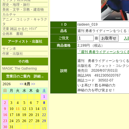
歴史・地理・旅行
美術・文学・宗教・建造物
カルチャ
アニメ・コミック・キャラク
タ
ＩＤ
raideen_019
児童 雑誌 かるた ﾄﾗﾝﾌﾟ
品名
週刊 勇者ライディーンをつくる 
企画本 書籍
ご注文
冊
入
アーティスト・出版社
商品価格
2,199円 （税込）
サイン本
「週刊 勇者ライディーンをつく
作家・出版社
週刊 勇者ライディーンをつく
その他
出版社名 アシェット・コレク
MAGIC The Gathering
発売日 2026年07月01日
説明
雑誌JAN 4912305020767
営業日のご案内
詳細→
雑誌コード 30502-07
いま再び！甦る神秘の力
神秘の力を呼び覚ませ！