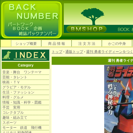
ショップ概要
商 品 情 報
注 文 方 法
かごの中身
トップ
-
通販トップ
-
週刊 勇者ライディーンをつ
週刊 勇者ライ
Category
音楽・舞台 ワンテーマ
芸能・タレント
映画・ＴＶ
グラビア・モデル
生活・ファッション
料理・グルメ
情報・知識・科学・図鑑
手芸 実用
コレクタブル
趣味・組み立て
スポーツ
モーター 鉄道 飛行機
ミリタリ 戦争関連