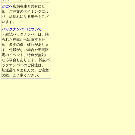
かごへ
店舗在庫と共有にた
め、ご注文のタイミングによ
り、品切れになる場合もござ
います。
バックナンバーについて
・雑誌バックナンバーは、限
られた在庫から出庫するた
め、多少の傷、破れがありま
す。付録がない場合や期間限
定のイベント、特典が無効に
なる場合もあります。 雑誌バ
ックナンバーのご発注は、一
切返品できませんの、ご注文
の際、ご了承ください。