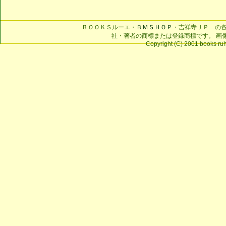
ＢＯＯＫＳルーエ・
ＢＭＳＨＯＰ
・吉祥寺ＪＰ の
社・著者の商標または登録商標です。 画
Copyright (C) 2001 books ruhe