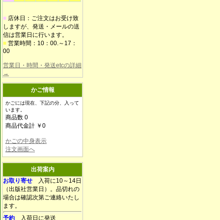
■
店休日：ご注文はお受け致
しますが、発送・メールの送
信は営業日に行います。
■
営業時間：10：00.～17：
00
営業日・時間・発送etcの詳細
→
かご情報
かごには現在、下記の分、入って
います。
商品数 0
商品代金計 ￥0
かごの中身表示
注文画面へ
出荷案内
お取り寄せ
入荷に10～14日
（出版社営業日）。品切れの
場合は確認次第ご連絡いたし
ます。
予約
入荷日に発送