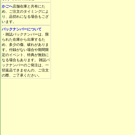
かごへ
店舗在庫と共有にた
め、ご注文のタイミングによ
り、品切れになる場合もござ
います。
バックナンバーについて
・雑誌バックナンバーは、限
られた在庫から出庫するた
め、多少の傷、破れがありま
す。付録がない場合や期間限
定のイベント、特典が無効に
なる場合もあります。 雑誌バ
ックナンバーのご発注は、一
切返品できませんの、ご注文
の際、ご了承ください。