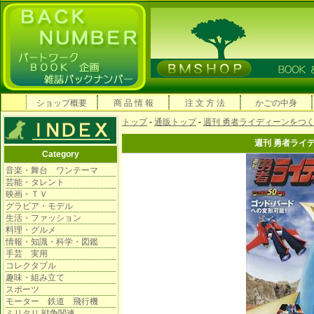
ショップ概要
商 品 情 報
注 文 方 法
かごの中身
トップ
-
通販トップ
-
週刊 勇者ライディーンをつ
週刊 勇者ライ
Category
音楽・舞台 ワンテーマ
芸能・タレント
映画・ＴＶ
グラビア・モデル
生活・ファッション
料理・グルメ
情報・知識・科学・図鑑
手芸 実用
コレクタブル
趣味・組み立て
スポーツ
モーター 鉄道 飛行機
ミリタリ 戦争関連