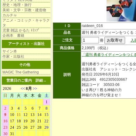
歴史・地理・旅行
美術・文学・宗教・建造物
カルチャ
アニメ・コミック・キャラク
タ
ＩＤ
raideen_016
児童 雑誌 かるた ﾄﾗﾝﾌﾟ
品名
週刊 勇者ライディーンをつくる 
企画本 書籍
ご注文
冊
入
アーティスト・出版社
商品価格
2,199円 （税込）
サイン本
「週刊 勇者ライディーンをつく
作家・出版社
週刊勇者ライディーンをつくる
その他
出版社名 アシェット・コレク
MAGIC The Gathering
発売日 2026年6月10日
説明
雑誌JAN 4912305030667
営業日のご案内
詳細→
雑誌コード 30503-06
いま再び！甦る神秘の力
神秘の力を呼び覚ませ！