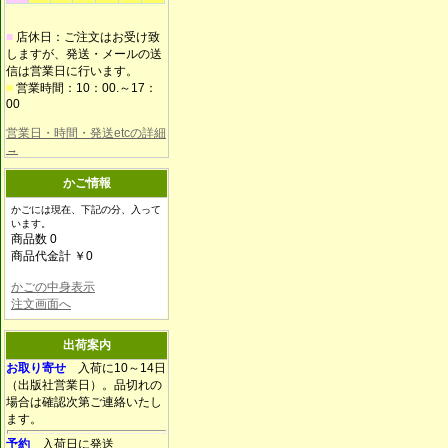
■
店休日：ご注文はお受け致
しますが、発送・メールの送
信は営業日に行います。
■
営業時間：10：00.～17：
00
営業日・時間・発送etcの詳細
→
かご情報
かごには現在、下記の分、入って
います。
商品数 0
商品代金計 ￥0
かごの中身表示
注文画面へ
出荷案内
お取り寄せ
入荷に10～14日
（出版社営業日）。品切れの
場合は確認次第ご連絡いたし
ます。
予約
入荷日に発送