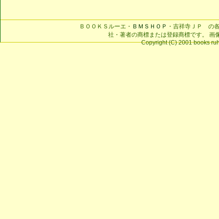
ＢＯＯＫＳルーエ・
ＢＭＳＨＯＰ
・吉祥寺ＪＰ の
社・著者の商標または登録商標です。 画
Copyright (C) 2001 books ruhe