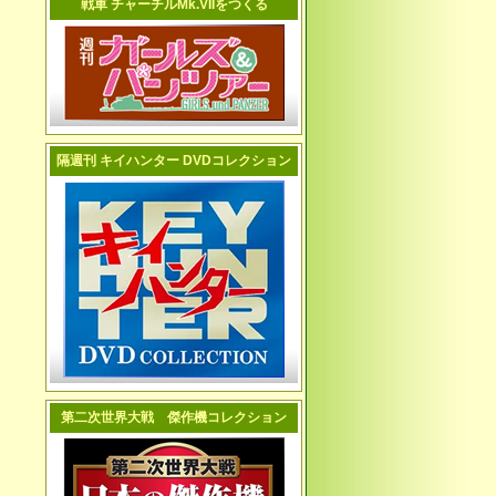
戦車 チャーチルMk.VIIをつくる
隔週刊 キイハンター DVDコレクション
第二次世界大戦 傑作機コレクション