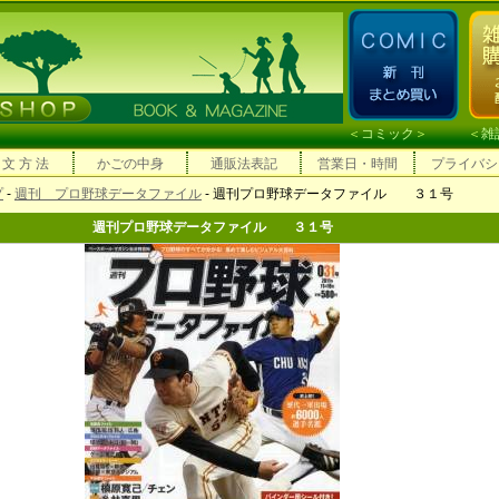
＜
コミック
＞ ＜
雑
 文 方 法
かごの中身
通販法表記
営業日・時間
プライバシ
プ
-
週刊 プロ野球データファイル
- 週刊プロ野球データファイル ３１号
週刊プロ野球データファイル ３１号