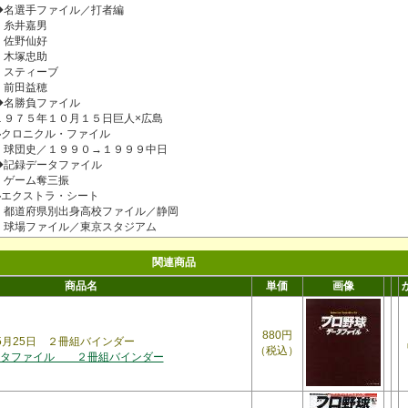
◆名選手ファイル／打者編
・糸井嘉男
・佐野仙好
・木塚忠助
・スティーブ
・前田益穂
◆名勝負ファイル
１９７５年１０月１５日巨人×広島
◆クロニクル・ファイル
・球団史／１９９０→１９９９中日
◆記録データファイル
・ゲーム奪三振
◆エクストラ・シート
・都道府県別出身高校ファイル／静岡
・球場ファイル／東京スタジアム
関連商品
商品名
単価
画像
880円
年5月25日 ２冊組バインダー
（税込）
ータファイル ２冊組バインダー