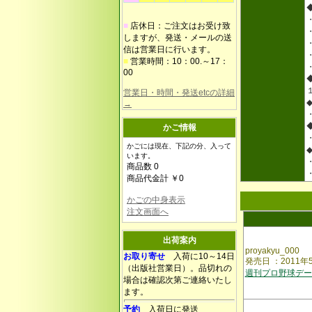
■
店休日：ご注文はお受け致
しますが、発送・メールの送
信は営業日に行います。
■
営業時間：10：00.～17：
00
営業日・時間・発送etcの詳細
→
かご情報
かごには現在、下記の分、入って
います。
商品数 0
商品代金計 ￥0
かごの中身表示
注文画面へ
出荷案内
proyakyu_000
お取り寄せ
入荷に10～14日
発売日 ：2011
（出版社営業日）。品切れの
週刊プロ野球デ
場合は確認次第ご連絡いたし
ます。
予約
入荷日に発送