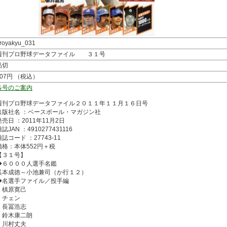
royakyu_031
週刊プロ野球データファイル ３１号
品切
607円 （税込）
各号のご案内
週刊プロ野球データファイル２０１１年１１月１６日号
出版社名 ：ベースボール・マガジン社
発売日 ：2011年11月2日
誌JAN ：4910277431116
雑誌コード ：27743-11
価格：本体552円＋税
【３１号】
◆６０００人選手名鑑
呉本成徳～小池兼司（か行１２）
◆名選手ファイル／投手編
・槙原寛己
・チェン
・長冨浩志
・鈴木康二朗
・川村丈夫