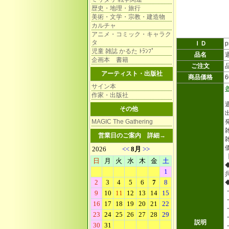
歴史・地理・旅行
美術・文学・宗教・建造物
カルチャ
アニメ・コミック・キャラク
タ
ＩＤ
p
児童 雑誌 かるた ﾄﾗﾝﾌﾟ
品名
企画本 書籍
ご注文
アーティスト・出版社
商品価格
サイン本
作家・出版社
その他
MAGIC The Gathering
雑
営業日のご案内
詳細→
説明