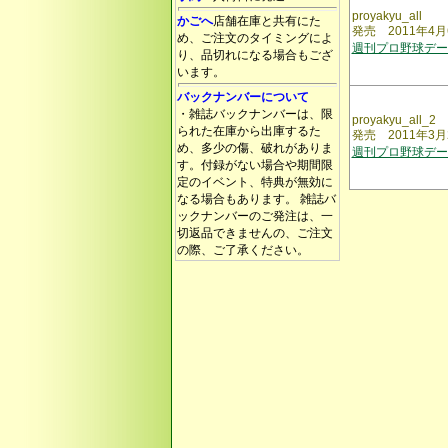
proyakyu_all
かごへ
店舗在庫と共有にた
発売 2011年4
め、ご注文のタイミングによ
週刊プロ野球デー
り、品切れになる場合もござ
います。
バックナンバーについて
・雑誌バックナンバーは、限
proyakyu_all_2
られた在庫から出庫するた
発売 2011年3
め、多少の傷、破れがありま
週刊プロ野球デー
す。付録がない場合や期間限
定のイベント、特典が無効に
なる場合もあります。 雑誌バ
ックナンバーのご発注は、一
切返品できませんの、ご注文
の際、ご了承ください。