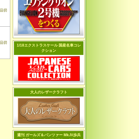
品切
品切
1/18エクストラスケール 国産名車コレ
クション
大人のレザークラフト
週刊 ガールズ＆パンツァー Mk.IV歩兵