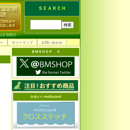
ＳＥＡＲＣＨ
誌定期購読
＞
ー
サイトマップ
お問い合わせ
ＢＭＳＨＯＰ Ｘ
かわいいmofusand