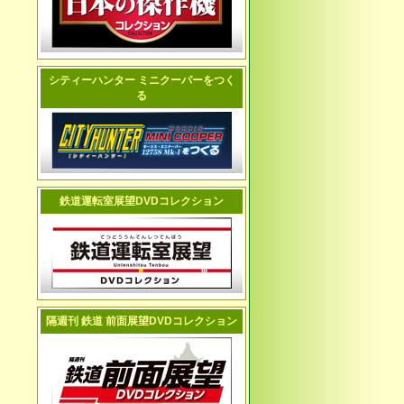
シティーハンター ミニクーパーをつく
る
鉄道運転室展望DVDコレクション
隔週刊 鉄道 前面展望DVDコレクション