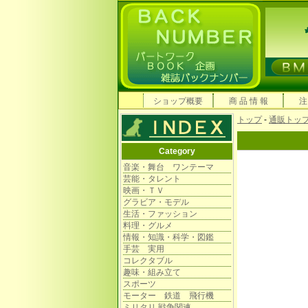
ショップ概要
商 品 情 報
注
トップ
-
通販トッ
Category
音楽・舞台 ワンテーマ
芸能・タレント
映画・ＴＶ
グラビア・モデル
生活・ファッション
料理・グルメ
情報・知識・科学・図鑑
手芸 実用
コレクタブル
趣味・組み立て
スポーツ
モーター 鉄道 飛行機
ミリタリ 戦争関連