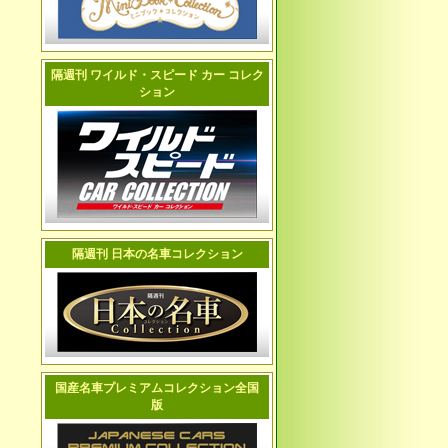
隔週刊 ワイルド・スピード カー コレク
ション
隔週刊 日本の名車コレクション
国産名車プレミアムコレクション全国
版