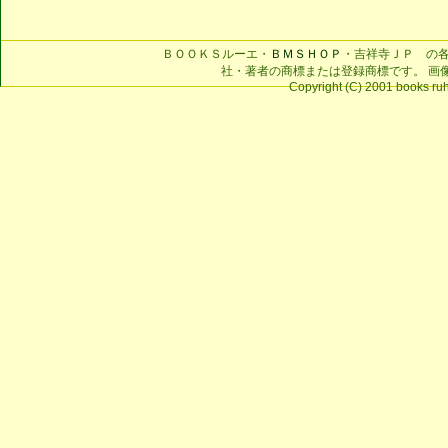
ＢＯＯＫＳルーエ・
ＢＭＳＨＯＰ
・吉祥寺ＪＰ の
社・著者の商標または登録商標です。 画
Copyright (C) 2001 books ruhe