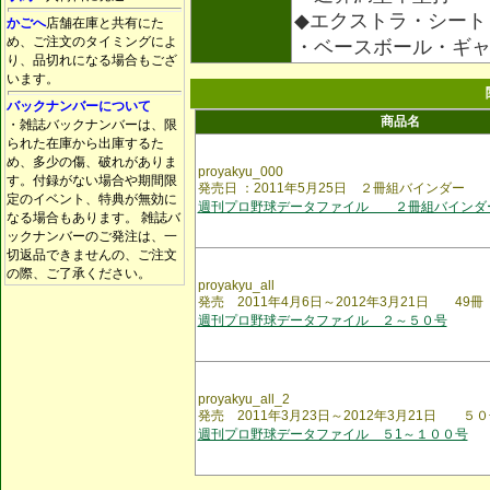
◆エクストラ・シート
かごへ
店舗在庫と共有にた
め、ご注文のタイミングによ
・ベースボール・ギ
り、品切れになる場合もござ
います。
バックナンバーについて
商品名
・雑誌バックナンバーは、限
られた在庫から出庫するた
め、多少の傷、破れがありま
proyakyu_000
す。付録がない場合や期間限
発売日 ：2011年5月25日 ２冊組バインダー
定のイベント、特典が無効に
週刊プロ野球データファイル ２冊組バインダ
なる場合もあります。 雑誌バ
ックナンバーのご発注は、一
切返品できませんの、ご注文
の際、ご了承ください。
proyakyu_all
発売 2011年4月6日～2012年3月21日 49冊
週刊プロ野球データファイル ２～５０号
proyakyu_all_2
発売 2011年3月23日～2012年3月21日 ５０
週刊プロ野球データファイル ５1～１００号