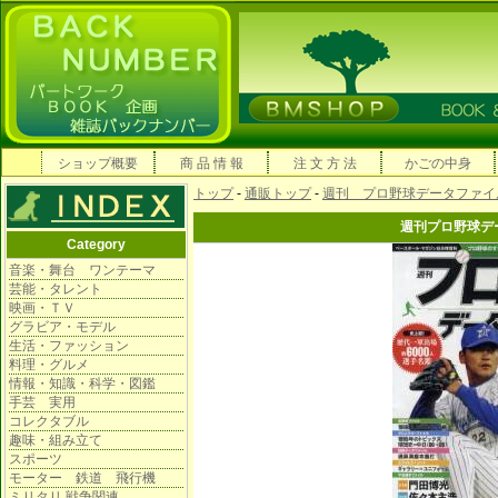
ショップ概要
商 品 情 報
注 文 方 法
かごの中身
トップ
-
通販トップ
-
週刊 プロ野球データファイ
週刊プロ野球
Category
音楽・舞台 ワンテーマ
芸能・タレント
映画・ＴＶ
グラビア・モデル
生活・ファッション
料理・グルメ
情報・知識・科学・図鑑
手芸 実用
コレクタブル
趣味・組み立て
スポーツ
モーター 鉄道 飛行機
ミリタリ 戦争関連