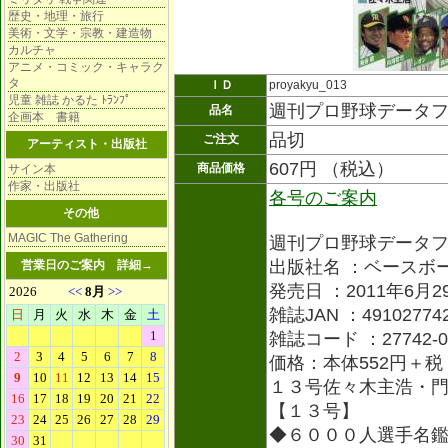
歴史・地理・旅行
美術・文学・宗教・建造物
カルチャ
アニメ・コミック・キャラク
タ
ＩＤ
proyakyu_013
児童 雑誌 かるた ﾄﾗﾝﾌﾟ
週刊プロ野球データ
品名
企画本 書籍
品切
ご注文
アーティスト・出版社
607円 （税込）
商品価格
サイン本
作家・出版社
各号のご案内
その他
MAGIC The Gathering
週刊プロ野球データ
出版社名 ：ベースボ
営業日のご案内
詳細→
発売日 ：2011年6月2
雑誌JAN ：491027742
雑誌コード ：27742-0
価格：本体552円＋税
１３号佐々木主浩・
【１３号】
◆６０００人選手名