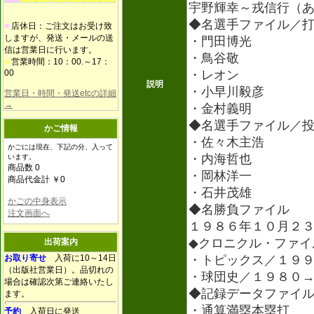
宇野輝幸～戎信行（
◆名選手ファイル／
■
店休日：ご注文はお受け致
しますが、発送・メールの送
・門田博光
信は営業日に行います。
・鳥谷敬
■
営業時間：10：00.～17：
00
・レオン
説明
・小早川毅彦
営業日・時間・発送etcの詳細
→
・金村義明
◆名選手ファイル／
かご情報
・佐々木主浩
かごには現在、下記の分、入って
・内海哲也
います。
商品数 0
・岡林洋一
商品代金計 ￥0
・石井茂雄
かごの中身表示
◆名勝負ファイル
注文画面へ
１９８６年１０月２３
◆クロニクル・ファイ
出荷案内
お取り寄せ
入荷に10～14日
・トピックス／１９
（出版社営業日）。品切れの
・球団史／１９８０
場合は確認次第ご連絡いたし
◆記録データファイ
ます。
・通算満塁本塁打
予約
入荷日に発送