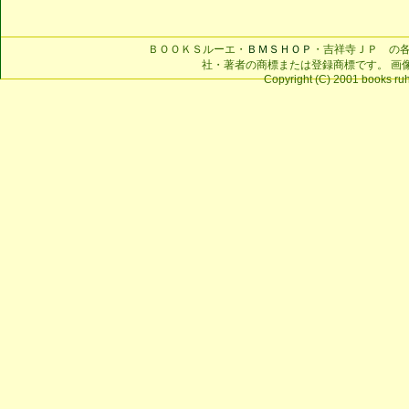
ＢＯＯＫＳルーエ・
ＢＭＳＨＯＰ
・吉祥寺ＪＰ の
社・著者の商標または登録商標です。 画
Copyright (C) 2001 books ruhe