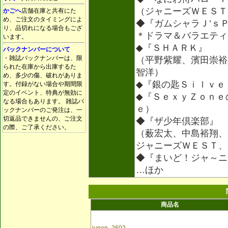
（ジャニーズＷＥＳＴ
かごへ
店舗在庫と共有にた
め、ご注文のタイミングによ
◆『ガムシャラＪ’ｓ
り、品切れになる場合もござ
＊ドラマ＆バラエティ
います。
◆『ＳＨＡＲＫ』
バックナンバーについて
・雑誌バックナンバーは、限
（平野紫耀、濱田崇裕
られた在庫から出庫するた
智洋）
め、多少の傷、破れがありま
◆『銀の匙Ｓｉｌｖｅ
す。付録がない場合や期間限
定のイベント、特典が無効に
◆『ＳｅｘｙＺｏｎｅ
なる場合もあります。 雑誌バ
ｅ）
ックナンバーのご発注は、一
切返品できませんの、ご注文
◆『ザ少年倶楽部』
の際、ご了承ください。
（薮宏太、中島裕翔、
ジャニーズＷＥＳＴ、
◆『まいど！ジャ～ニ
…ほか
商品名