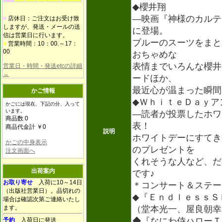
◆櫻井翔
―映画『神様のカルテ
■
店休日：ご注文はお受け致
しますが、発送・メールの送
に登場。
信は営業日に行います。
ブルーのスーツをまと
■
営業時間：10：00.～17：
00
おちゃめな
表情までいろんな櫻井
営業日・時間・発送etcの詳細
→
ードほか、
最近心が温まった瞬間
かご情報
◆ＷｈｉｔｅＤａｙア
かごには現在、下記の分、入って
います。
―読者が投票したホワ
商品数 0
表！
商品代金計 ￥0
説明
ホワイトデーにすてき
かごの中身表示
のプレゼントを
注文画面へ
くれそうな人など、だ
出荷案内
です♪
お取り寄せ
入荷に10～14日
＊コンサート＆ステー
（出版社営業日）。品切れの
◆『ＥｎｄｌｅｓｓＳ
場合は確認次第ご連絡いたし
ます。
（堂本光一、屋良朝幸
◆『なにわ侍ハローＴ
予約
入荷日に発送