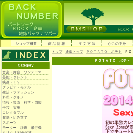
ショップ概要
商 品 情 報
注 文 方 法
かごの中身
トップ
-
通販トップ
-
ＰＯＴＡＴＯ ポテト
- Ｐ
ＰＯＴＡＴＯ ポテト
Category
音楽・舞台 ワンテーマ
芸能・タレント
映画・ＴＶ
グラビア・モデル
生活・ファッション
料理・グルメ
情報・知識・科学・図鑑
手芸 実用
コレクタブル
趣味・組み立て
スポーツ
モーター 鉄道 飛行機
ミリタリ 戦争関連