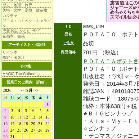
歴史・地理・旅行
美術・文学・宗教・建造物
カルチャ
アニメ・コミック・キャラク
タ
ＩＤ
potato_1404
児童 雑誌 かるた ﾄﾗﾝﾌﾟ
ＰＯＴＡＴＯ ポテト
品名
企画本 書籍
品切
ご注文
アーティスト・出版社
701円 （税込）
商品価格
サイン本
作家・出版社
ＰＯＴＡＴＡポテト各
その他
ＰＯＴＡＴＯ（ポテト
MAGIC The Gathering
出版社名 ：学研マー
営業日のご案内
詳細→
発売日 ：2014年3月7
雑誌JAN ：491018075
雑誌コード ：18075-0
価格：本体638円＋税
★ＢＩＧピンナップ
・Ｋｉｓ－Ｍｙ－Ｆｔ
☆ピンナップ
・テゴマス／ジャニー