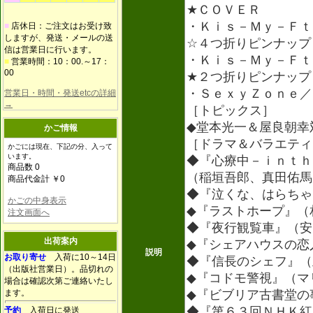
★ＣＯＶＥＲ
・Ｋｉｓ－Ｍｙ－Ｆｔ
■
店休日：ご注文はお受け致
しますが、発送・メールの送
☆４つ折りピンナップ
信は営業日に行います。
・Ｋｉｓ－Ｍｙ－Ｆｔ
■
営業時間：10：00.～17：
00
★２つ折りピンナップ
・ＳｅｘｙＺｏｎｅ／
営業日・時間・発送etcの詳細
→
［トピックス］
◆堂本光一＆屋良朝幸
かご情報
［ドラマ＆バラエティ
かごには現在、下記の分、入って
います。
◆『心療中－ｉｎｔｈ
商品数 0
（稲垣吾郎、真田佑馬
商品代金計 ￥0
◆『泣くな、はらちゃ
かごの中身表示
◆『ラストホープ』（
注文画面へ
◆『夜行観覧車』（安
出荷案内
◆『シェアハウスの恋
説明
お取り寄せ
入荷に10～14日
◆『信長のシェフ』（
（出版社営業日）。品切れの
◆『コドモ警視』（マ
場合は確認次第ご連絡いたし
ます。
◆『ビブリア古書堂の
◆『第６３回ＮＨＫ紅
予約
入荷日に発送