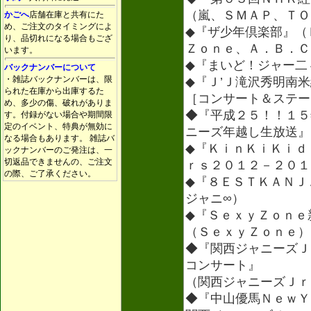
（嵐、ＳＭＡＰ、ＴＯ
かごへ
店舗在庫と共有にた
め、ご注文のタイミングによ
◆『ザ少年倶楽部』（
り、品切れになる場合もござ
Ｚｏｎｅ、Ａ．Ｂ．Ｃ
います。
◆『まいど！ジャー二
バックナンバーについて
・雑誌バックナンバーは、限
◆『Ｊ’Ｊ滝沢秀明南
られた在庫から出庫するた
［コンサート＆ステー
め、多少の傷、破れがありま
◆『平成２５！！１５
す。付録がない場合や期間限
定のイベント、特典が無効に
ニーズ年越し生放送』
なる場合もあります。 雑誌バ
◆『ＫｉｎＫｉＫｉｄ
ックナンバーのご発注は、一
切返品できませんの、ご注文
ｒｓ２０１２－２０１
の際、ご了承ください。
◆『８ＥＳＴＫＡＮＪ
ジャニ∞）
◆『ＳｅｘｙＺｏｎｅ
（ＳｅｘｙＺｏｎｅ）
◆『関西ジャニーズＪ
コンサート』
（関西ジャニーズＪｒ
◆『中山優馬ＮｅｗＹ