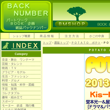
ショップ概要
商 品 情 報
注 文 方 法
かごの中身
トップ
-
通販トップ
-
ＰＯＴＡＴＯ ポテト
- Ｐ
ＰＯＴＡＴＯ 
Category
音楽・舞台 ワンテーマ
芸能・タレント
映画・ＴＶ
グラビア・モデル
生活・ファッション
料理・グルメ
情報・知識・科学・図鑑
手芸 実用
コレクタブル
趣味・組み立て
スポーツ
モーター 鉄道 飛行機
ミリタリ 戦争関連