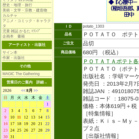
歴史・地理・旅行
美術・文学・宗教・建造物
カルチャ
アニメ・コミック・キャラク
タ
ＩＤ
potato_1303
児童 雑誌 かるた ﾄﾗﾝﾌﾟ
ＰＯＴＡＴＯ ポテト
品名
企画本 書籍
品切
ご注文
アーティスト・出版社
680円 （税込）
商品価格
サイン本
作家・出版社
ＰＯＴＡＴＡポテト各
その他
ＰＯＴＡＴＯ（ポテト
MAGIC The Gathering
出版社名 ：学研マー
営業日のご案内
詳細→
発売日 ：2013年2月7
雑誌JAN ：491018075
雑誌コード ：18075-0
価格：本体619円＋税
［特集情報］
表紙：Ｋｉｓ－Ｍｙ－
プ２点
［出版社情報］