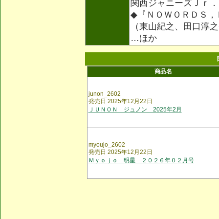
関西ジャニーズＪｒ．
◆『ＮＯＷＯＲＤＳ，
（東山紀之、田口淳之
…ほか
商品名
junon_2602
発売日 2025年12月22日
ＪＵＮＯＮ ジュノン 2025年2月
myoujo_2602
発売日 2025年12月22日
Ｍｙｏｊｏ 明星 ２０２６年０２月号