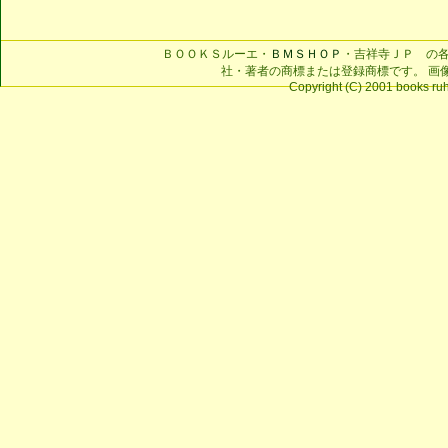
ＢＯＯＫＳルーエ・
ＢＭＳＨＯＰ
・吉祥寺ＪＰ の
社・著者の商標または登録商標です。 画
Copyright (C) 2001 books ruhe