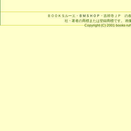
ＢＯＯＫＳルーエ・
ＢＭＳＨＯＰ
・吉祥寺ＪＰ の
社・著者の商標または登録商標です。 画
Copyright (C) 2001 books ruhe