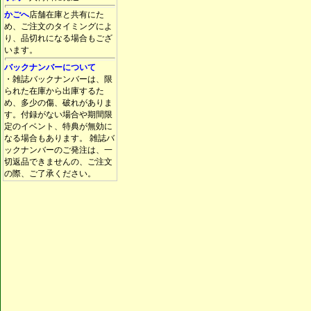
かごへ
店舗在庫と共有にた
め、ご注文のタイミングによ
り、品切れになる場合もござ
います。
バックナンバーについて
・雑誌バックナンバーは、限
られた在庫から出庫するた
め、多少の傷、破れがありま
す。付録がない場合や期間限
定のイベント、特典が無効に
なる場合もあります。 雑誌バ
ックナンバーのご発注は、一
切返品できませんの、ご注文
の際、ご了承ください。