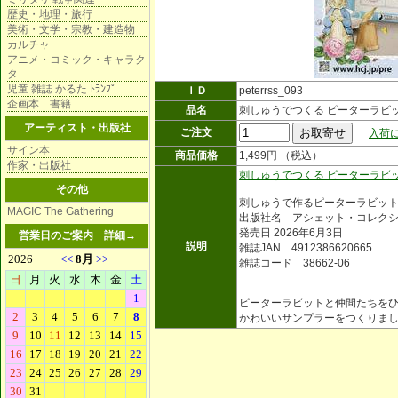
歴史・地理・旅行
美術・文学・宗教・建造物
カルチャ
アニメ・コミック・キャラク
タ
児童 雑誌 かるた ﾄﾗﾝﾌﾟ
ＩＤ
peterrss_093
企画本 書籍
品名
刺しゅうでつくる ピーターラビ
アーティスト・出版社
ご注文
入荷に
サイン本
商品価格
1,499円 （税込）
作家・出版社
刺しゅうでつくる ピーターラビ
その他
刺しゅうで作るピーターラビッ
MAGIC The Gathering
出版社名 アシェット・コレク
発売日 2026年6月3日
営業日のご案内
詳細→
説明
雑誌JAN 4912386620665
雑誌コード 38662-06
ピーターラビットと仲間たちを
かわいいサンプラーをつくりま