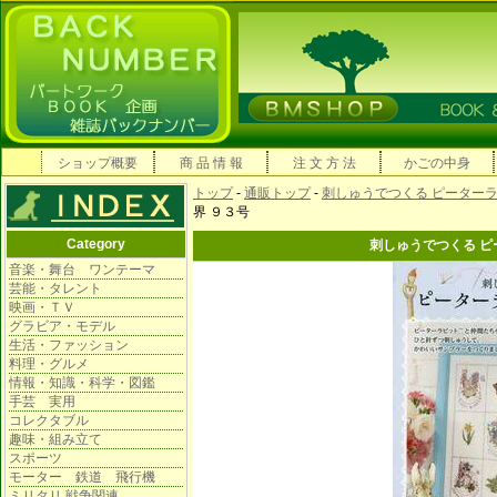
ショップ概要
商 品 情 報
注 文 方 法
かごの中身
トップ
-
通販トップ
-
刺しゅうでつくる ピーター
界 ９３号
Category
刺しゅうでつくる ピ
音楽・舞台 ワンテーマ
芸能・タレント
映画・ＴＶ
グラビア・モデル
生活・ファッション
料理・グルメ
情報・知識・科学・図鑑
手芸 実用
コレクタブル
趣味・組み立て
スポーツ
モーター 鉄道 飛行機
ミリタリ 戦争関連