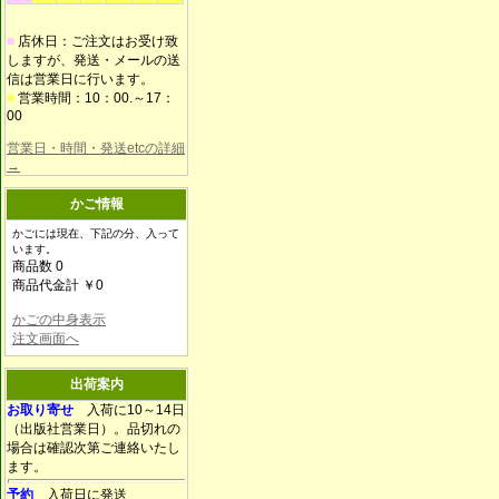
■
店休日：ご注文はお受け致
しますが、発送・メールの送
信は営業日に行います。
■
営業時間：10：00.～17：
00
営業日・時間・発送etcの詳細
→
かご情報
かごには現在、下記の分、入って
います。
商品数 0
商品代金計 ￥0
かごの中身表示
注文画面へ
出荷案内
お取り寄せ
入荷に10～14日
（出版社営業日）。品切れの
場合は確認次第ご連絡いたし
ます。
予約
入荷日に発送