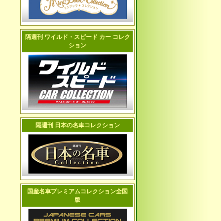
隔週刊 ワイルド・スピード カー コレク
ション
隔週刊 日本の名車コレクション
国産名車プレミアムコレクション全国
版