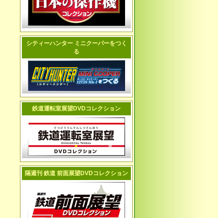
シティーハンター ミニクーパーをつく
る
鉄道運転室展望DVDコレクション
隔週刊 鉄道 前面展望DVDコレクション