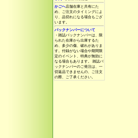
かごへ
店舗在庫と共有にた
め、ご注文のタイミングによ
り、品切れになる場合もござ
います。
バックナンバーについて
・雑誌バックナンバーは、限
られた在庫から出庫するた
め、多少の傷、破れがありま
す。付録がない場合や期間限
定のイベント、特典が無効に
なる場合もあります。 雑誌バ
ックナンバーのご発注は、一
切返品できませんの、ご注文
の際、ご了承ください。