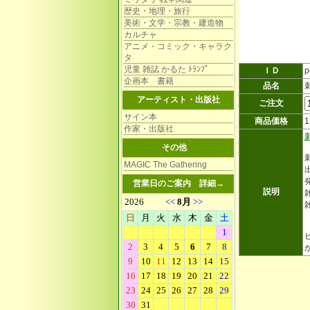
歴史・地理・旅行
美術・文学・宗教・建造物
カルチャ
アニメ・コミック・キャラク
タ
児童 雑誌 かるた ﾄﾗﾝﾌﾟ
ＩＤ
p
企画本 書籍
品名
アーティスト・出版社
ご注文
サイン本
商品価格
作家・出版社
その他
MAGIC The Gathering
営業日のご案内
詳細→
説明
雑