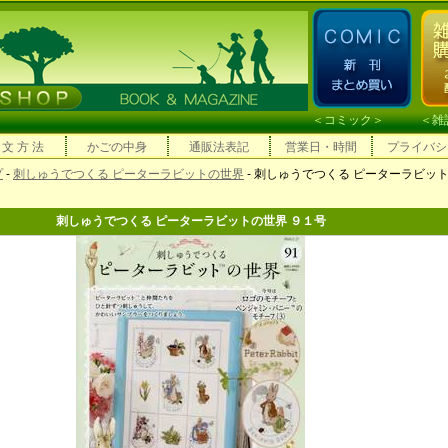
＜
コミック
＞ ＜
雑
 文 方 法
かごの中身
通販法表記
営業日・時間
プライバシ
プ
-
刺しゅうでつくる ピーターラビットの世界
- 刺しゅうでつくる ピーターラビッ
刺しゅうでつくる ピーターラビットの世界 ９１号