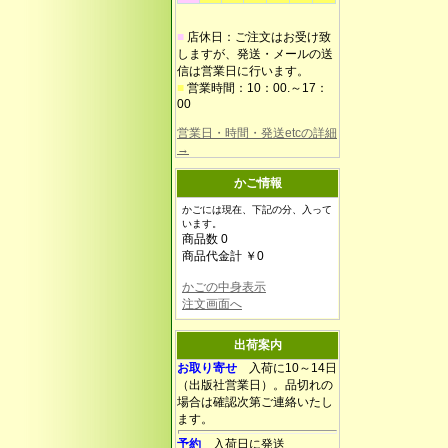
■
店休日：ご注文はお受け致
しますが、発送・メールの送
信は営業日に行います。
■
営業時間：10：00.～17：
00
営業日・時間・発送etcの詳細
→
かご情報
かごには現在、下記の分、入って
います。
商品数 0
商品代金計 ￥0
かごの中身表示
注文画面へ
出荷案内
お取り寄せ
入荷に10～14日
（出版社営業日）。品切れの
場合は確認次第ご連絡いたし
ます。
予約
入荷日に発送