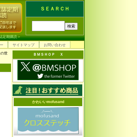
ＳＥＡＲＣＨ
誌定期購読
＞
ー
サイトマップ
お問い合わせ
トの世
ＢＭＳＨＯＰ Ｘ
かわいいmofusand