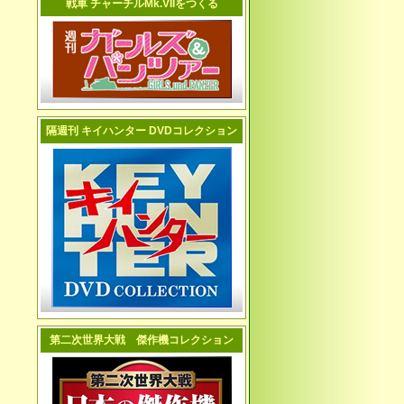
戦車 チャーチルMk.VIIをつくる
隔週刊 キイハンター DVDコレクション
第二次世界大戦 傑作機コレクション