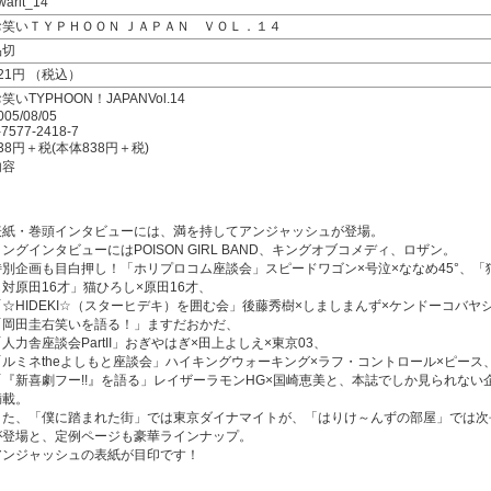
warit_14
お笑いＴＹＰＨＯＯＮ ＪＡＰＡＮ ＶＯＬ．１４
品切
21円 （税込）
笑いTYPHOON！JAPANVol.14
005/08/05
-7577-2418-7
38円＋税(本体838円＋税)
内容
表紙・巻頭インタビューには、満を持してアンジャッシュが登場。
ロングインタビューにはPOISON GIRL BAND、キングオブコメディ、ロザン。
特別企画も目白押し！「ホリプロコム座談会」スピードワゴン×号泣×ななめ45°、「
し対原田16才」猫ひろし×原田16才、
「☆HIDEKI☆（スターヒデキ）を囲む会」後藤秀樹×しましまんず×ケンドーコバヤ
「岡田圭右笑いを語る！」ますだおかだ、
人力舎座談会PartII」おぎやはぎ×田上よしえ×東京03、
「ルミネtheよしもと座談会」ハイキングウォーキング×ラフ・コントロール×ピース
「『新喜劇フー!!』を語る」レイザーラモンHG×国崎恵美と、本誌でしか見られない
満載。
また、「僕に踏まれた街」では東京ダイナマイトが、「はりけ～んずの部屋」では次
が登場と、定例ページも豪華ラインナップ。
アンジャッシュの表紙が目印です！