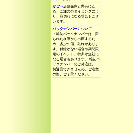
かごへ
店舗在庫と共有にた
め、ご注文のタイミングによ
り、品切れになる場合もござ
います。
バックナンバーについて
・雑誌バックナンバーは、限
られた在庫から出庫するた
め、多少の傷、破れがありま
す。付録がない場合や期間限
定のイベント、特典が無効に
なる場合もあります。 雑誌バ
ックナンバーのご発注は、一
切返品できませんの、ご注文
の際、ご了承ください。