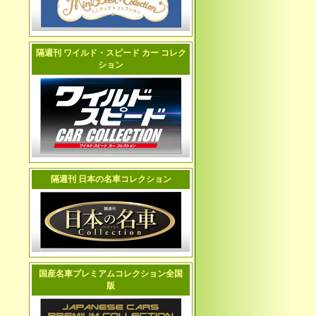
隔週刊 ワイルド・スピード カー コレク
ション
隔週刊 日本の名車コレクション
国産名車プレミアムコレクション全国
版