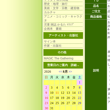
ＩＤ
o
歴史・地理・旅行
品名
美術・文学・宗教・建造物
ご注文
カルチャ
アニメ・コミック・キャラク
商品価格
9
タ
お
児童 雑誌 かるた ﾄﾗﾝﾌﾟ
2
企画本 書籍
4
8
アーティスト・出版社
サイン本
作家・出版社
その他
MAGIC The Gathering
営業日のご案内
詳細→
説明
「