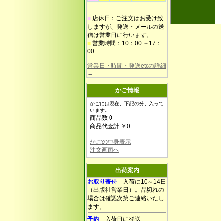
■
店休日：ご注文はお受け致
しますが、発送・メールの送
信は営業日に行います。
■
営業時間：10：00.～17：
00
営業日・時間・発送etcの詳細
→
かご情報
かごには現在、下記の分、入って
います。
商品数 0
商品代金計 ￥0
かごの中身表示
注文画面へ
出荷案内
お取り寄せ
入荷に10～14日
（出版社営業日）。品切れの
場合は確認次第ご連絡いたし
ます。
予約
入荷日に発送