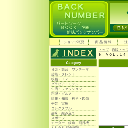
ショップ概要
商 品 情 報
注
トップ
-
通販トッ
Ｎ ＶＯＬ．１４
Category
音楽・舞台 ワンテーマ
芸能・タレント
映画・ＴＶ
グラビア・モデル
生活・ファッション
料理・グルメ
情報・知識・科学・図鑑
手芸 実用
コレクタブル
趣味・組み立て
スポーツ
モーター 鉄道 飛行機
ミリタリ 戦争関連