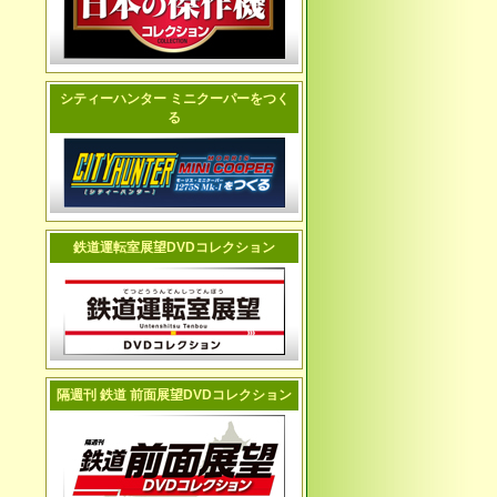
シティーハンター ミニクーパーをつく
る
鉄道運転室展望DVDコレクション
隔週刊 鉄道 前面展望DVDコレクション