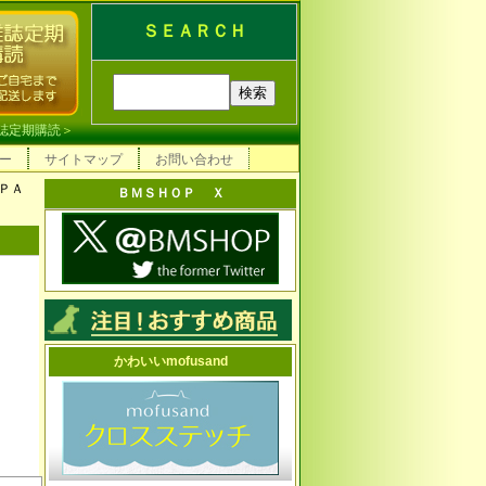
ＳＥＡＲＣＨ
誌定期購読
＞
ー
サイトマップ
お問い合わせ
ＡＰＡ
ＢＭＳＨＯＰ Ｘ
かわいいmofusand