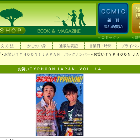
＜
コミック
＞ ＜
雑
 文 方 法
かごの中身
通販法表記
営業日・時間
プライバシ
プ
-
お笑いＴＹＨＯＯＮ！ＪＡＰＡＮ バックナンバー
- お笑いＴＹＰＨＯＯＮ Ｊ
お笑いＴＹＰＨＯＯＮ ＪＡＰＡＮ ＶＯＬ．１４