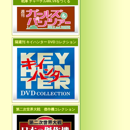
戦車 チャーチルMk.VIIをつくる
隔週刊 キイハンター DVDコレクション
第二次世界大戦 傑作機コレクション