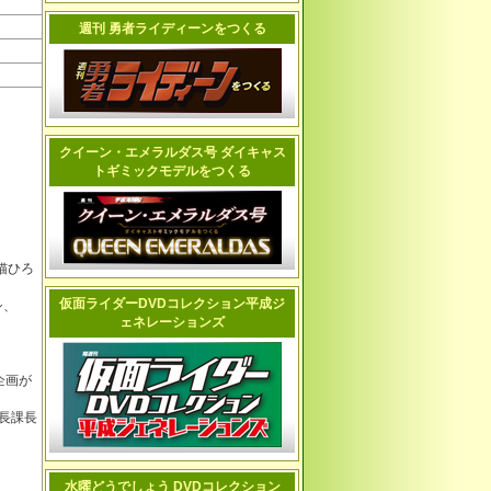
週刊 勇者ライディーンをつくる
クイーン・エメラルダス号 ダイキャス
トギミックモデルをつくる
猫ひろ
仮面ライダーDVDコレクション平成ジ
シ、
ェネレーションズ
、
企画が
長課長
水曜どうでしょう DVDコレクション