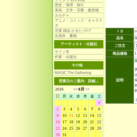
歴史・地理・旅行
美術・文学・宗教・建造物
カルチャ
アニメ・コミック・キャラク
タ
児童 雑誌 かるた ﾄﾗﾝﾌﾟ
ＩＤ
o
企画本 書籍
品名
アーティスト・出版社
ご注文
サイン本
商品価格
作家・出版社
その他
MAGIC The Gathering
説明
営業日のご案内
詳細→
雑