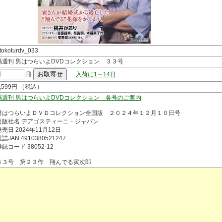
tokoturdv_033
隔週刊 男はつらいよDVDコレクション ３３号
冊
入荷に1～14日
1,599円 （税込）
隔週刊 男はつらいよDVDコレクション 各号のご案内
男はつらいよＤＶＤコレクション全国版 ２０２４年１２月１０日号
出版社名 デアゴスティーニ・ジャパン
発売日 2024年11月12日
誌JAN 4910380521247
雑誌コード 38052-12
３３号 第２３作 翔んでる寅次郎