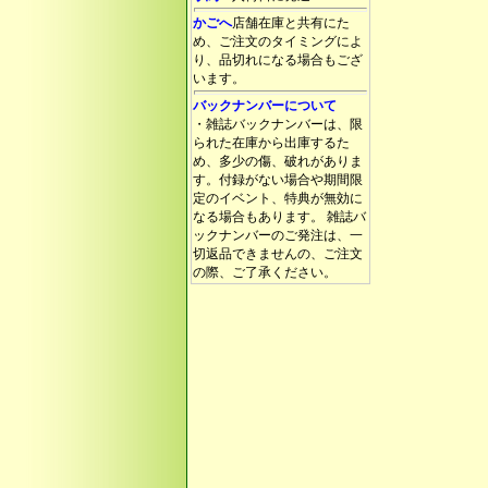
かごへ
店舗在庫と共有にた
め、ご注文のタイミングによ
り、品切れになる場合もござ
います。
バックナンバーについて
・雑誌バックナンバーは、限
られた在庫から出庫するた
め、多少の傷、破れがありま
す。付録がない場合や期間限
定のイベント、特典が無効に
なる場合もあります。 雑誌バ
ックナンバーのご発注は、一
切返品できませんの、ご注文
の際、ご了承ください。