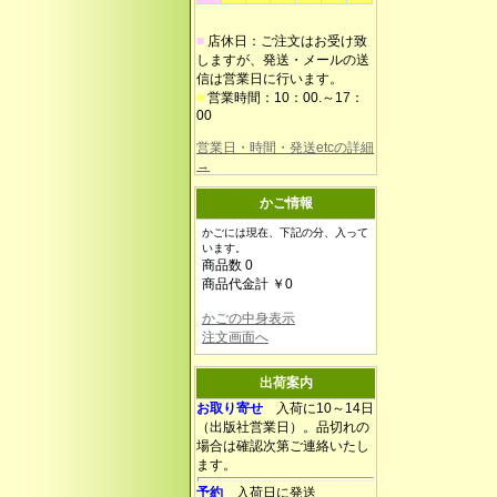
■
店休日：ご注文はお受け致
しますが、発送・メールの送
信は営業日に行います。
■
営業時間：10：00.～17：
00
営業日・時間・発送etcの詳細
→
かご情報
かごには現在、下記の分、入って
います。
商品数 0
商品代金計 ￥0
かごの中身表示
注文画面へ
出荷案内
お取り寄せ
入荷に10～14日
（出版社営業日）。品切れの
場合は確認次第ご連絡いたし
ます。
予約
入荷日に発送