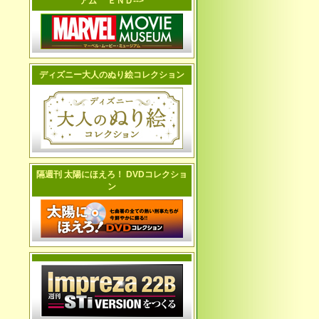
アム ＥＮＤ-->
ディズニー大人のぬり絵コレクション
隔週刊 太陽にほえろ！ DVDコレクショ
ン