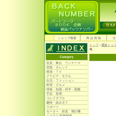
ショップ概要
商 品 情 報
注
トップ
-
通販トッ
号
Category
音楽・舞台 ワンテーマ
芸能・タレント
映画・ＴＶ
グラビア・モデル
生活・ファッション
料理・グルメ
情報・知識・科学・図鑑
手芸 実用
コレクタブル
趣味・組み立て
スポーツ
モーター 鉄道 飛行機
ミリタリ 戦争関連