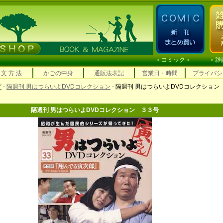
＜
コミック
＞ ＜
雑
 文 方 法
かごの中身
通販法表記
営業日・時間
プライバシ
プ
-
隔週刊 男はつらいよDVDコレクション
- 隔週刊 男はつらいよDVDコレクション
隔週刊 男はつらいよDVDコレクション ３３号