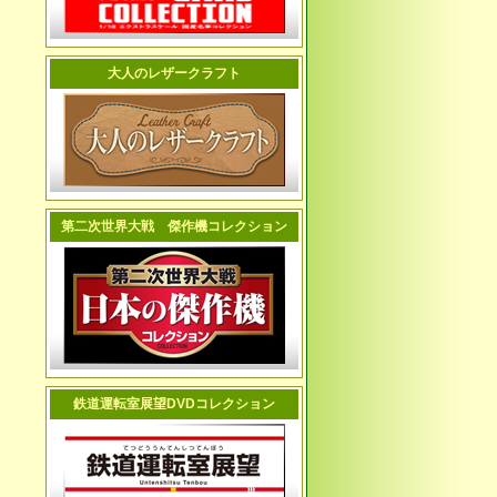
大人のレザークラフト
第二次世界大戦 傑作機コレクション
鉄道運転室展望DVDコレクション