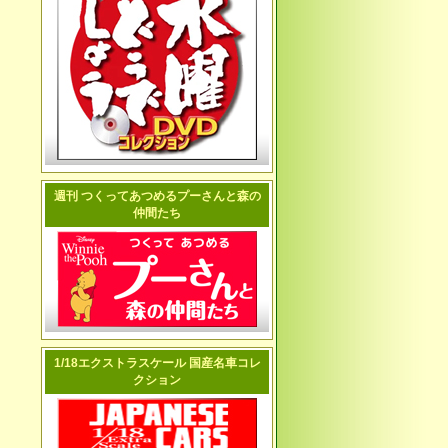
週刊 つくってあつめるプーさんと森の
仲間たち
1/18エクストラスケール 国産名車コレ
クション