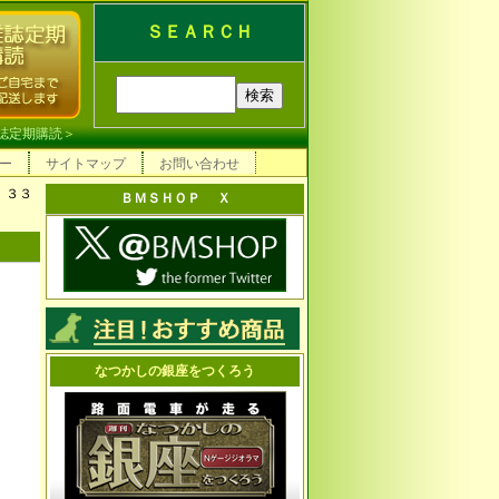
ＳＥＡＲＣＨ
誌定期購読
＞
ー
サイトマップ
お問い合わせ
 ３３
ＢＭＳＨＯＰ Ｘ
なつかしの銀座をつくろう