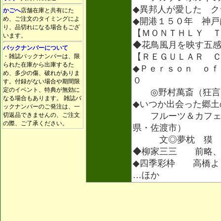
◆異邦人が愛した ク
かごへ
店舗在庫と共有にた
め、ご注文のタイミングによ
◆開港１５０年 神戸
り、品切れになる場合もござ
【ＭＯＮＴＨＬＹ 
います。
◆花鳥風月を映す五感
バックナンバーについて
【ＲＥＧＵＬＡＲ 
・雑誌バックナンバーは、限
られた在庫から出庫するた
◆Ｐｅｒｓｏｎ ｏｆ
め、多少の傷、破れがありま
０
す。付録がない場合や期間限
定のイベント、特典が無効に
◎野村萬斎（狂言
なる場合もあります。 雑誌バ
◆いつか出会った郷土
ックナンバーのご発注は、一
フルーツ＆カフェさ
切返品できませんの、ご注文
の際、ご了承ください。
県・佐渡市）
文◎夢枕 獏
◆柳家三三 前略、
◆四季彩枠 高橋よ
…ほか