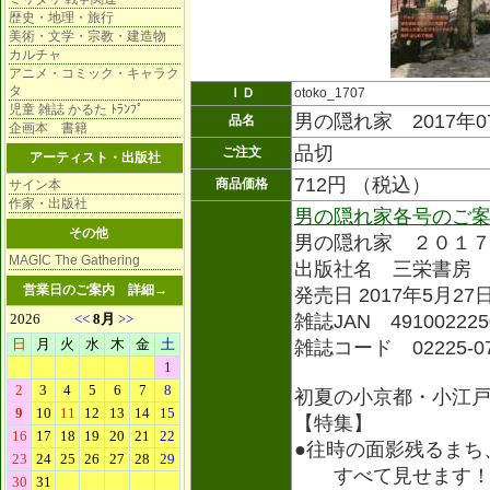
歴史・地理・旅行
美術・文学・宗教・建造物
カルチャ
アニメ・コミック・キャラク
タ
ＩＤ
otoko_1707
児童 雑誌 かるた ﾄﾗﾝﾌﾟ
男の隠れ家 2017年0
品名
企画本 書籍
品切
ご注文
アーティスト・出版社
712円 （税込）
商品価格
サイン本
作家・出版社
男の隠れ家各号のご
その他
男の隠れ家 ２０１
MAGIC The Gathering
出版社名 三栄書房
営業日のご案内
詳細→
発売日 2017年5月27
雑誌JAN 491002225
雑誌コード 02225-0
初夏の小京都・小江
【特集】
●往時の面影残るま
すべて見せます