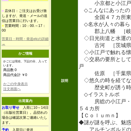
小京都と小江
◇こんなにあったの
■
店休日：ご注文はお受け致
しますが、発送・メールの送
全国４７カ所東西
信は営業日に行います。
◇名水が人々の暮ら
■
営業時間：10：00.～17：
00
郡上八幡 ［岐
◇日光街道と水運の拠
営業日・時間・発送etcの詳細
→
古河 ［茨城県
◇小江戸で触れる懐
かご情報
◇交易の要所として
かごには現在、下記の分、入って
戸
います。
商品数 0
佐原 ［千葉県
商品代金計 ￥0
◇悠久の時を経てな
説明
かごの中身表示
歴史町が誘う時
注文画面へ
◇イラストルポ
房総の小江戸・大
出荷案内
お取り寄せ
入荷に10～14日
５４カ所
（出版社営業日）。品切れの
【Ｃｏｌｕｍｎ】
場合は確認次第ご連絡いたし
◆謎が謎を呼ぶ、魅
ます。
アルチンボルドの
予約
入荷日に発送