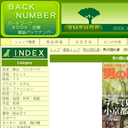
ショップ概要
商 品 情 報
注 文 方 法
かごの中身
トップ
-
通販トップ
-
男の隠れ家
- 男の隠れ家 20
男の隠れ家
Category
音楽・舞台 ワンテーマ
芸能・タレント
映画・ＴＶ
グラビア・モデル
生活・ファッション
料理・グルメ
情報・知識・科学・図鑑
手芸 実用
コレクタブル
趣味・組み立て
スポーツ
モーター 鉄道 飛行機
ミリタリ 戦争関連