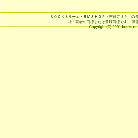
ＢＯＯＫＳルーエ・
ＢＭＳＨＯＰ
・吉祥寺ＪＰ の
社・著者の商標または登録商標です。 画
Copyright (C) 2001 books ruhe