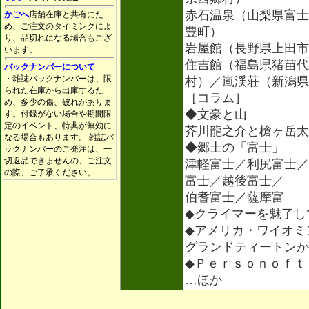
赤石温泉（山梨県富士
かごへ
店舗在庫と共有にた
め、ご注文のタイミングによ
豊町）
り、品切れになる場合もござ
岩屋館（長野県上田市
います。
住吉館（福島県猪苗代
バックナンバーについて
・雑誌バックナンバーは、限
村）／嵐渓荘（新潟県
られた在庫から出庫するた
［コラム］
め、多少の傷、破れがありま
◆文豪と山
す。付録がない場合や期間限
定のイベント、特典が無効に
芥川龍之介と槍ヶ岳太
なる場合もあります。 雑誌バ
◆郷土の「富士」
ックナンバーのご発注は、一
切返品できませんの、ご注文
津軽富士／利尻富士／
の際、ご了承ください。
富士／越後富士／
伯耆富士／薩摩富
◆クライマーを魅了し
◆アメリカ・ワイオミ
グランドティートンか
◆Ｐｅｒｓｏｎｏｆｔ
…ほか