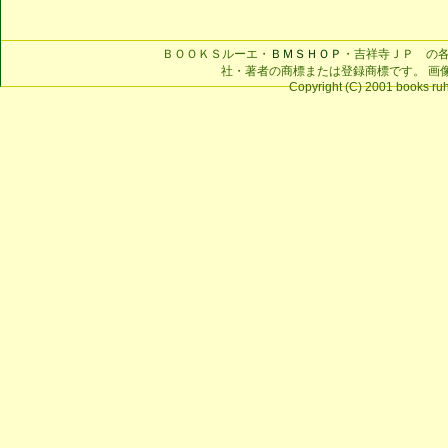
ＢＯＯＫＳルーエ・
ＢＭＳＨＯＰ
・吉祥寺ＪＰ の
社・著者の商標または登録商標です。 画
Copyright (C) 2001 books ruhe