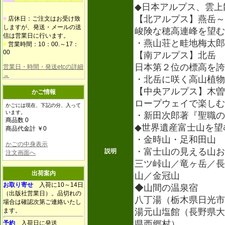
◆日本アルプス、雲上
【北アルプス】燕岳～
■
店休日：ご注文はお受け致
しますが、発送・メールの送
峻険な穂高連峰を望む
信は営業日に行います。
・燕山荘と畦地梅太郎
■
営業時間：10：00.～17：
00
【南アルプス】北岳
日本第２位の標高を誇
営業日・時間・発送etcの詳細
→
・北岳に咲く高山植物
【中央アルプス】木曽
かご情報
ロープウェイで楽しむ
かごには現在、下記の分、入って
います。
・新田次郎著『聖職の
商品数 0
◆世界遺産富士山を望
商品代金計 ￥0
・金時山・足和田山
かごの中身表示
・富士山の見える山お
説明
注文画面へ
三ツ峠山／竜ヶ岳／長
出荷案内
山／金冠山
お取り寄せ
入荷に10～14日
◆山間の温泉宿
（出版社営業日）。品切れの
八丁湯（栃木県日光市
場合は確認次第ご連絡いたし
ます。
湯元山塩館（長野県大
県西郷村）
予約
入荷日に発送