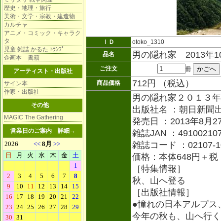
歴史・地理・旅行
美術・文学・宗教・建造物
カルチャ
アニメ・コミック・キャラク
タ
ＩＤ
otoko_1310
児童 雑誌 かるた ﾄﾗﾝﾌﾟ
男の隠れ家 2013年
品名
企画本 書籍
ご注文
冊
アーティスト・出版社
712円 （税込）
商品価格
サイン本
作家・出版社
男の隠れ家２０１３年
その他
出版社名 ：朝日新聞
MAGIC The Gathering
発売日 ：2013年8月2
営業日のご案内
詳細→
雑誌JAN ：491002107
雑誌コード ：02107-1
価格：本体648円＋税
［特集情報］
秋、山へ登る
［出版社情報］
●憧れの日本アルプス
今年の秋も、山へ行く