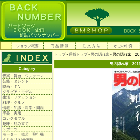
ショップ概要
商 品 情 報
注 文 方 法
かごの中身
トップ
-
通販トップ
-
男の隠れ家
- 男の隠れ家 2
男の隠れ家 201
Category
音楽・舞台 ワンテーマ
芸能・タレント
映画・ＴＶ
グラビア・モデル
生活・ファッション
料理・グルメ
情報・知識・科学・図鑑
手芸 実用
コレクタブル
趣味・組み立て
スポーツ
モーター 鉄道 飛行機
ミリタリ 戦争関連