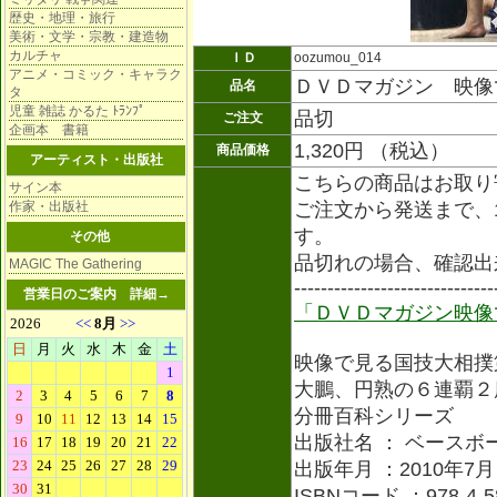
歴史・地理・旅行
美術・文学・宗教・建造物
カルチャ
ＩＤ
oozumou_014
アニメ・コミック・キャラク
ＤＶＤマガジン 映像
品名
タ
児童 雑誌 かるた ﾄﾗﾝﾌﾟ
品切
ご注文
企画本 書籍
1,320円 （税込）
商品価格
アーティスト・出版社
こちらの商品はお取り
サイン本
作家・出版社
ご注文から発送まで、
す。
その他
品切れの場合、確認出
MAGIC The Gathering
------------------------------
営業日のご案内
詳細→
「ＤＶＤマガジン映像
映像で見る国技大相撲
大鵬、円熟の６連覇２
分冊百科シリーズ
出版社名 ： ベースボ
出版年月 ：2010年7月
ISBNコード ：978-4-58