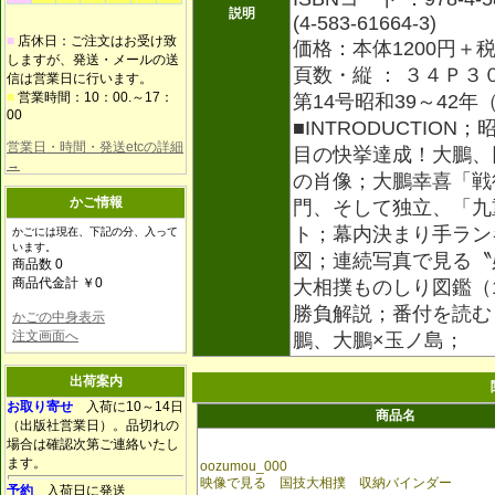
説明
(4-583-61664-3)
■
店休日：ご注文はお受け致
価格：本体1200円＋
しますが、発送・メールの送
頁数・縦 ： ３４Ｐ３
信は営業日に行います。
■
営業時間：10：00.～17：
第14号昭和39～42年（
00
■INTRODUCTION；
営業日・時間・発送etcの詳細
目の快挙達成！大鵬、円熟
→
の肖像；大鵬幸喜「戦後
かご情報
門、そして独立、「九
ト；幕内決まり手ラン
かごには現在、下記の分、入って
います。
図；連続写真で見る〝
商品数 0
商品代金計 ￥0
大相撲ものしり図鑑（1
勝負解説；番付を読む
かごの中身表示
注文画面へ
鵬、大鵬×玉ノ島；
出荷案内
お取り寄せ
入荷に10～14日
商品名
（出版社営業日）。品切れの
場合は確認次第ご連絡いたし
ます。
oozumou_000
映像で見る 国技大相撲 収納バインダー
予約
入荷日に発送