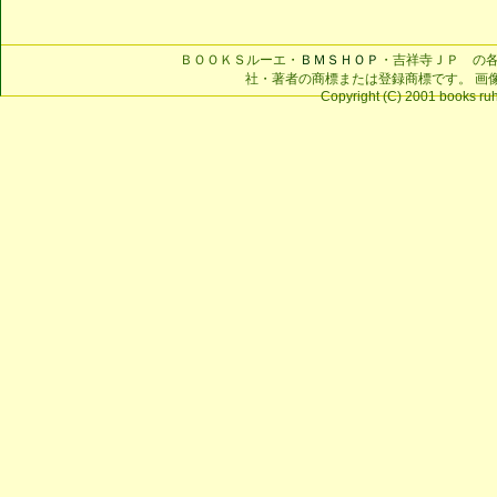
ＢＯＯＫＳルーエ・
ＢＭＳＨＯＰ
・吉祥寺ＪＰ の
社・著者の商標または登録商標です。 画
Copyright (C) 2001 books ruhe