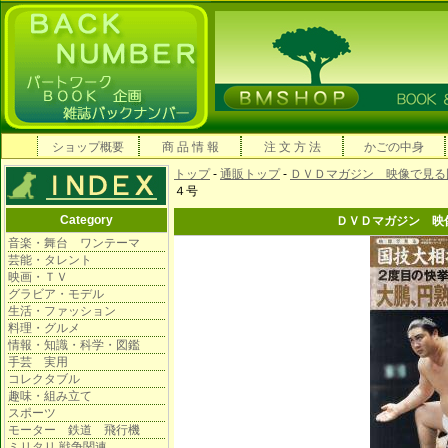
ショップ概要
商 品 情 報
注 文 方 法
かごの中身
トップ
-
通販トップ
-
ＤＶＤマガジン 映像で見る
４号
Category
ＤＶＤマガジン 映
音楽・舞台 ワンテーマ
芸能・タレント
映画・ＴＶ
グラビア・モデル
生活・ファッション
料理・グルメ
情報・知識・科学・図鑑
手芸 実用
コレクタブル
趣味・組み立て
スポーツ
モーター 鉄道 飛行機
ミリタリ 戦争関連