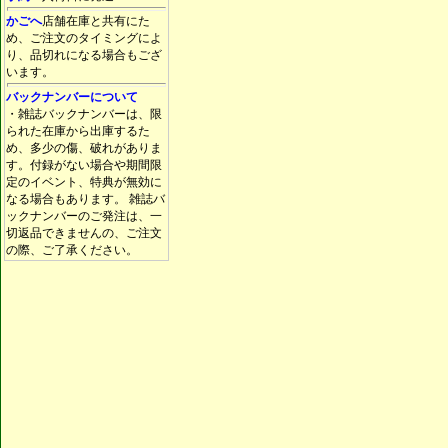
かごへ
店舗在庫と共有にた
め、ご注文のタイミングによ
り、品切れになる場合もござ
います。
バックナンバーについて
・雑誌バックナンバーは、限
られた在庫から出庫するた
め、多少の傷、破れがありま
す。付録がない場合や期間限
定のイベント、特典が無効に
なる場合もあります。 雑誌バ
ックナンバーのご発注は、一
切返品できませんの、ご注文
の際、ご了承ください。