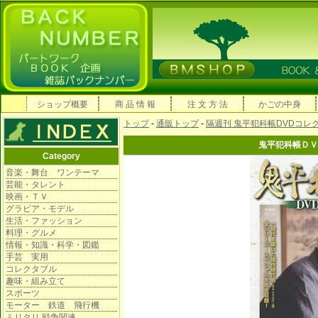
ショップ概要
商 品 情 報
注 文 方 法
かごの中身
トップ
-
通販トップ
-
隔週刊 鬼平犯科帳DVDコレ
鬼平犯科帳ＤＶ
Category
音楽・舞台 ワンテーマ
芸能・タレント
映画・ＴＶ
グラビア・モデル
生活・ファッション
料理・グルメ
情報・知識・科学・図鑑
手芸 実用
コレクタブル
趣味・組み立て
スポーツ
モーター 鉄道 飛行機
ミリタリ 戦争関連