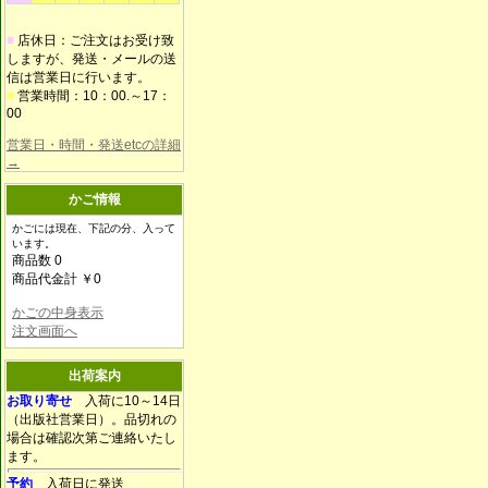
■
店休日：ご注文はお受け致
しますが、発送・メールの送
信は営業日に行います。
■
営業時間：10：00.～17：
00
営業日・時間・発送etcの詳細
→
かご情報
かごには現在、下記の分、入って
います。
商品数 0
商品代金計 ￥0
かごの中身表示
注文画面へ
出荷案内
お取り寄せ
入荷に10～14日
（出版社営業日）。品切れの
場合は確認次第ご連絡いたし
ます。
予約
入荷日に発送