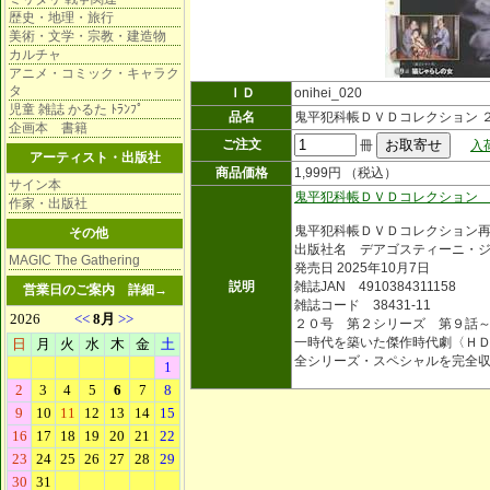
歴史・地理・旅行
美術・文学・宗教・建造物
カルチャ
アニメ・コミック・キャラク
タ
ＩＤ
onihei_020
児童 雑誌 かるた ﾄﾗﾝﾌﾟ
品名
鬼平犯科帳ＤＶＤコレクション 
企画本 書籍
ご注文
冊
入
アーティスト・出版社
商品価格
1,999円 （税込）
サイン本
鬼平犯科帳ＤＶＤコレクション
作家・出版社
鬼平犯科帳ＤＶＤコレクション
その他
出版社名 デアゴスティーニ・
MAGIC The Gathering
発売日 2025年10月7日
説明
雑誌JAN 4910384311158
営業日のご案内
詳細→
雑誌コード 38431-11
２０号 第２シリーズ 第９話
一時代を築いた傑作時代劇〈Ｈ
全シリーズ・スペシャルを完全