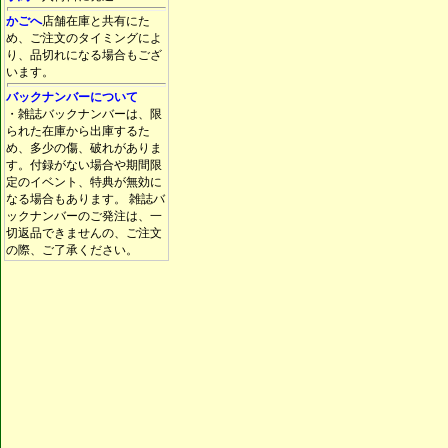
かごへ
店舗在庫と共有にた
め、ご注文のタイミングによ
り、品切れになる場合もござ
います。
バックナンバーについて
・雑誌バックナンバーは、限
られた在庫から出庫するた
め、多少の傷、破れがありま
す。付録がない場合や期間限
定のイベント、特典が無効に
なる場合もあります。 雑誌バ
ックナンバーのご発注は、一
切返品できませんの、ご注文
の際、ご了承ください。