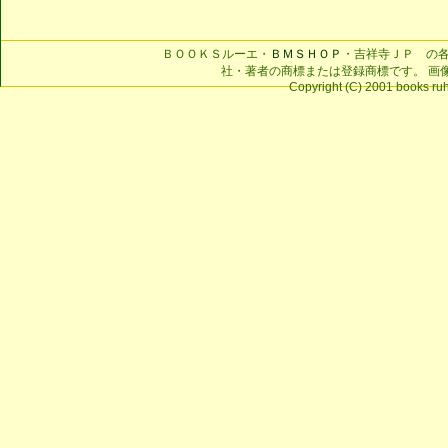
ＢＯＯＫＳルーエ・
ＢＭＳＨＯＰ
・吉祥寺ＪＰ の
社・著者の商標または登録商標です。 画
Copyright (C) 2001 books ruhe