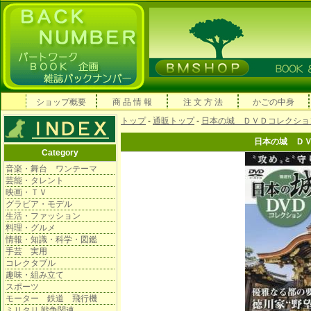
ショップ概要
商 品 情 報
注 文 方 法
かごの中身
トップ
-
通販トップ
-
日本の城 ＤＶＤコレクショ
日本の城 Ｄ
Category
音楽・舞台 ワンテーマ
芸能・タレント
映画・ＴＶ
グラビア・モデル
生活・ファッション
料理・グルメ
情報・知識・科学・図鑑
手芸 実用
コレクタブル
趣味・組み立て
スポーツ
モーター 鉄道 飛行機
ミリタリ 戦争関連