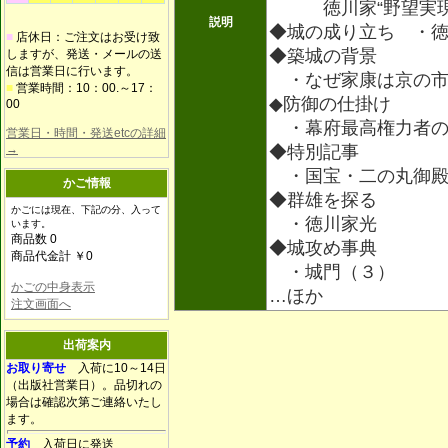
徳川家“野望実現
説明
◆城の成り立ち ・
■
店休日：ご注文はお受け致
◆築城の背景
しますが、発送・メールの送
信は営業日に行います。
・なぜ家康は京の市
■
営業時間：10：00.～17：
◆防御の仕掛け
00
・幕府最高権力者の
営業日・時間・発送etcの詳細
→
◆特別記事
・国宝・二の丸御
かご情報
◆群雄を探る
かごには現在、下記の分、入って
・徳川家光
います。
商品数 0
◆城攻め事典
商品代金計 ￥0
・城門（３）
かごの中身表示
…ほか
注文画面へ
出荷案内
お取り寄せ
入荷に10～14日
（出版社営業日）。品切れの
場合は確認次第ご連絡いたし
ます。
予約
入荷日に発送