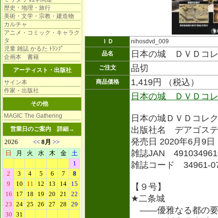
歴史・地理・旅行
美術・文学・宗教・建造物
カルチャ
アニメ・コミック・キャラク
タ
ＩＤ
nihosdvd_009
児童 雑誌 かるた ﾄﾗﾝﾌﾟ
日本の城 ＤＶＤコ
品名
企画本 書籍
品切
ご注文
アーティスト・出版社
1,419円 （税込）
商品価格
サイン本
作家・出版社
日本の城 ＤＶＤコ
その他
MAGIC The Gathering
日本の城ＤＶＤコレ
出版社名 デアゴス
営業日のご案内
詳細→
発売日 2020年6月9日
雑誌JAN 491034961
雑誌コード 34961-0
【９号】
★二条城
――優雅なる都の要