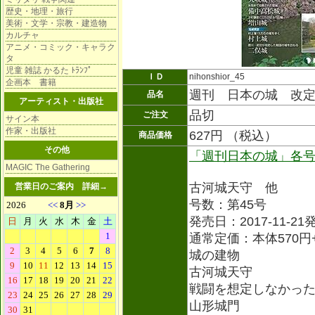
歴史・地理・旅行
美術・文学・宗教・建造物
カルチャ
アニメ・コミック・キャラク
タ
児童 雑誌 かるた ﾄﾗﾝﾌﾟ
ＩＤ
nihonshior_45
企画本 書籍
週刊 日本の城 改
品名
アーティスト・出版社
品切
ご注文
サイン本
作家・出版社
627円 （税込）
商品価格
その他
「週刊日本の城」各
MAGIC The Gathering
古河城天守 他
営業日のご案内
詳細→
号数：第45号
発売日：2017-11-21
通常定価：本体570円
城の建物
古河城天守
戦闘を想定しなかっ
山形城門