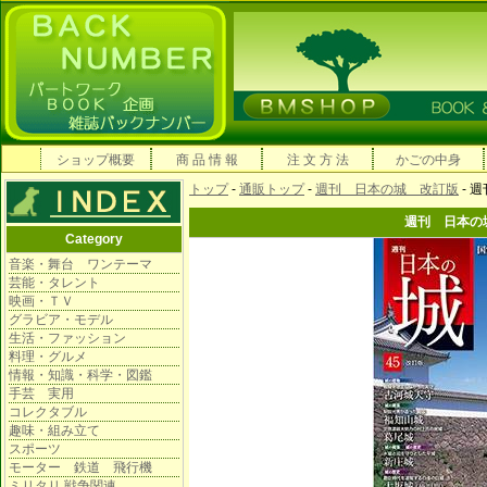
ショップ概要
商 品 情 報
注 文 方 法
かごの中身
トップ
-
通販トップ
-
週刊 日本の城 改訂版
- 
週刊 日本
Category
音楽・舞台 ワンテーマ
芸能・タレント
映画・ＴＶ
グラビア・モデル
生活・ファッション
料理・グルメ
情報・知識・科学・図鑑
手芸 実用
コレクタブル
趣味・組み立て
スポーツ
モーター 鉄道 飛行機
ミリタリ 戦争関連