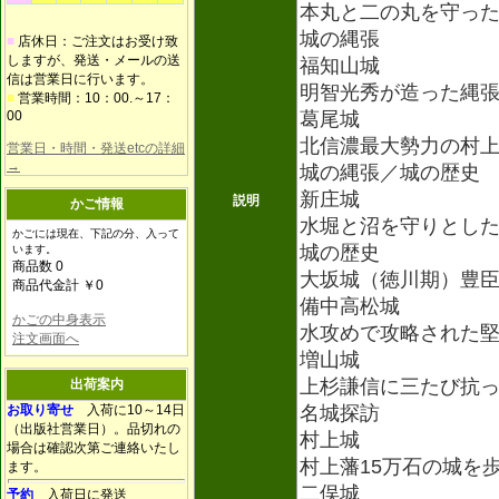
本丸と二の丸を守っ
城の縄張
■
店休日：ご注文はお受け致
しますが、発送・メールの送
福知山城
信は営業日に行います。
明智光秀が造った縄
■
営業時間：10：00.～17：
00
葛尾城
北信濃最大勢力の村
営業日・時間・発送etcの詳細
→
城の縄張／城の歴史
新庄城
説明
かご情報
水堀と沼を守りとし
かごには現在、下記の分、入って
城の歴史
います。
商品数 0
大坂城（徳川期）豊
商品代金計 ￥0
備中高松城
かごの中身表示
水攻めで攻略された
注文画面へ
増山城
上杉謙信に三たび抗
出荷案内
お取り寄せ
入荷に10～14日
名城探訪
（出版社営業日）。品切れの
村上城
場合は確認次第ご連絡いたし
村上藩15万石の城を
ます。
二俣城
予約
入荷日に発送