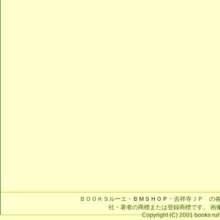
ＢＯＯＫＳルーエ・
ＢＭＳＨＯＰ
・吉祥寺ＪＰ の
社・著者の商標または登録商標です。 画
Copyright (C) 2001 books ruhe