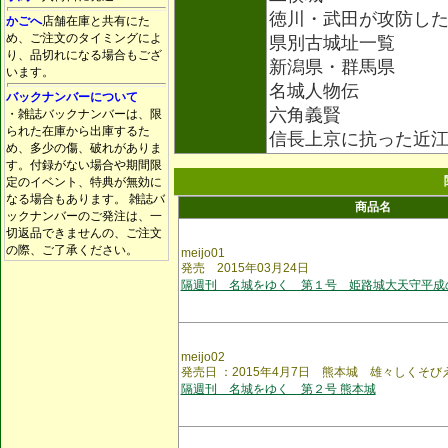
徳川・武田が攻防し
かごへ
店舗在庫と共有にた
め、ご注文のタイミングによ
県別古城址一覧
り、品切れになる場合もござ
新潟県・群馬県
います。
名城人物伝
バックナンバーについて
六角義賢
・雑誌バックナンバーは、限
られた在庫から出庫するた
信長上京に抗った近
め、多少の傷、破れがありま
す。付録がない場合や期間限
定のイベント、特典が無効に
なる場合もあります。 雑誌バ
商品名
ックナンバーのご発注は、一
切返品できませんの、ご注文
の際、ご了承ください。
meijo01
発売 2015年03月24日
隔週刊 名城をゆく 第１号 姫路城大天守平成
meijo02
発売日 ：2015年4月7日 熊本城 雄々しくそ
隔週刊 名城をゆく 第２号 熊本城