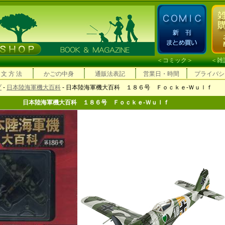
＜
コミック
＞ ＜
雑
 文 方 法
かごの中身
通販法表記
営業日・時間
プライバシ
プ
-
日本陸海軍機大百科
- 日本陸海軍機大百科 １８６号 Ｆｏｃｋｅ-Ｗｕｌｆ
日本陸海軍機大百科 １８６号 Ｆｏｃｋｅ-Ｗｕｌｆ