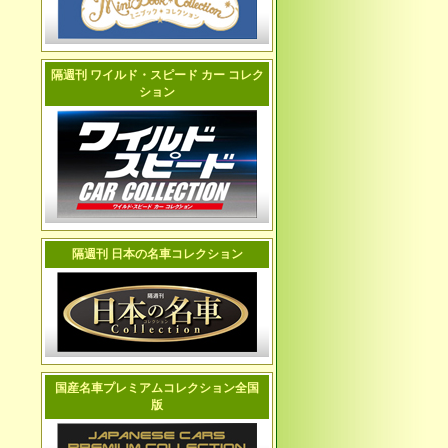
隔週刊 ワイルド・スピード カー コレク
ション
隔週刊 日本の名車コレクション
国産名車プレミアムコレクション全国
版