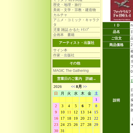
歴史・地理・旅行
美術・文学・宗教・建造物
カルチャ
アニメ・コミック・キャラク
タ
ＩＤ
n
児童 雑誌 かるた ﾄﾗﾝﾌﾟ
品名
企画本 書籍
ご注文
アーティスト・出版社
商品価格
サイン本
作家・出版社
その他
MAGIC The Gathering
--
営業日のご案内
詳細→
説明
雑