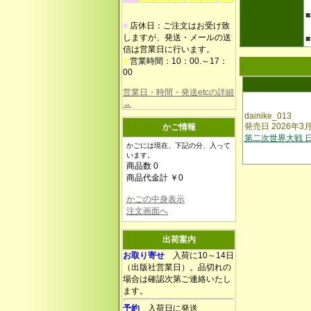
■
店休日：ご注文はお受け致
しますが、発送・メールの送
信は営業日に行います。
■
営業時間：10：00.～17：
00
営業日・時間・発送etcの詳細
→
dainike_013
発売日 2026年3
かご情報
第二次世界大戦 
かごには現在、下記の分、入って
います。
商品数 0
商品代金計 ￥0
かごの中身表示
注文画面へ
出荷案内
お取り寄せ
入荷に10～14日
（出版社営業日）。品切れの
場合は確認次第ご連絡いたし
ます。
予約
入荷日に発送