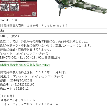
ihonriku_186
日本陸海軍機大百科 １８６号 Ｆｏｃｋｅ-Ｗｕｌｆ
品切
2,084円 （税込）
模型については、外見からの判断で損傷のない商品を選択致しました。
模型の塗装ムラ・不良品のお問い合わせは、製造元メーカーになります。
当商品の返品・交換等お受けできません。
アシェット・コレクションズ・ジャパン
0120-073-661（11：00～18：00土日祝日以外）
---------------------------------------
日本陸海軍機大百科全国版各号のご案内
日本陸海軍機大百科全国版 ２０１６年１１月９日号
出版社名 ：アシェット・コレクションズ・ジャパン
発売日 ：2016年10月26日
誌JAN ：4910322921166
雑誌コード ：32292-11
【１８６号】
★今号のダイキャストモデル
ドイツ フォッケウルフ Ｆｗ１９０Ａ－４