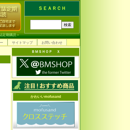
ＳＥＡＲＣＨ
誌定期購読
＞
ー
サイトマップ
お問い合わせ
ＢＭＳＨＯＰ Ｘ
かわいいmofusand