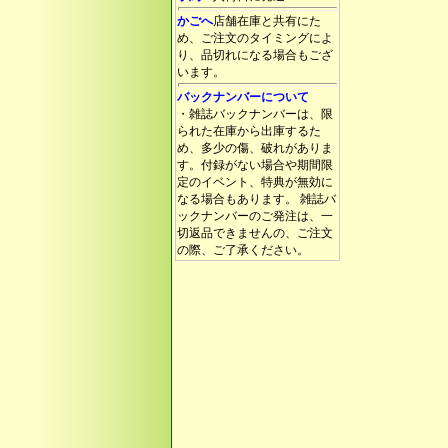
かごへ
店舗在庫と共有にた
め、ご注文のタイミングによ
り、品切れになる場合もござ
います。
バックナンバーについて
・雑誌バックナンバーは、限
られた在庫から出庫するた
め、多少の傷、破れがありま
す。付録がない場合や期間限
定のイベント、特典が無効に
なる場合もあります。 雑誌バ
ックナンバーのご発注は、一
切返品できませんの、ご注文
の際、ご了承ください。