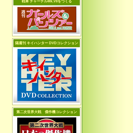
戦車 チャーチルMk.VIIをつくる
隔週刊 キイハンター DVDコレクション
第二次世界大戦 傑作機コレクション