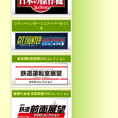
シティーハンター ミニクーパーをつく
る
鉄道運転室展望DVDコレクション
隔週刊 鉄道 前面展望DVDコレクション