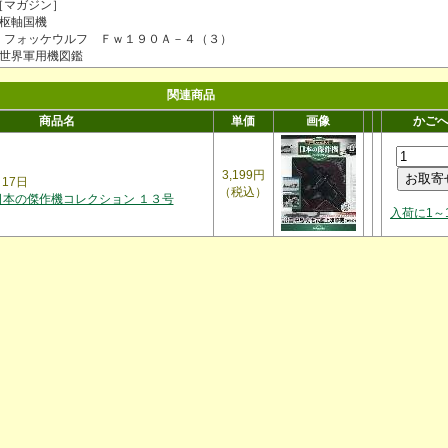
［マガジン］
■枢軸国機
フォッケウルフ Ｆｗ１９０Ａ－４（３）
■世界軍用機図鑑
関連商品
商品名
単価
画像
かご
3,199円
月17日
（税込）
日本の傑作機コレクション １３号
入荷に1～