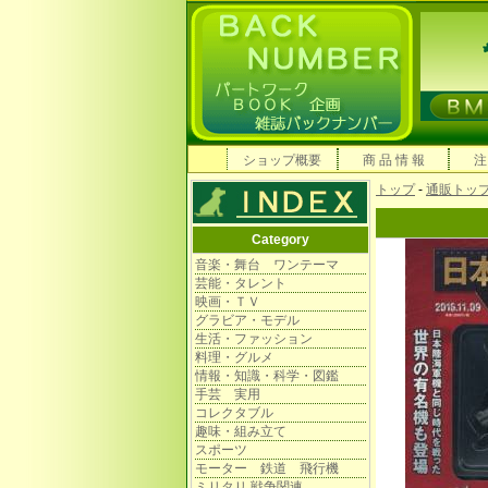
ショップ概要
商 品 情 報
注
トップ
-
通販トッ
Category
音楽・舞台 ワンテーマ
芸能・タレント
映画・ＴＶ
グラビア・モデル
生活・ファッション
料理・グルメ
情報・知識・科学・図鑑
手芸 実用
コレクタブル
趣味・組み立て
スポーツ
モーター 鉄道 飛行機
ミリタリ 戦争関連