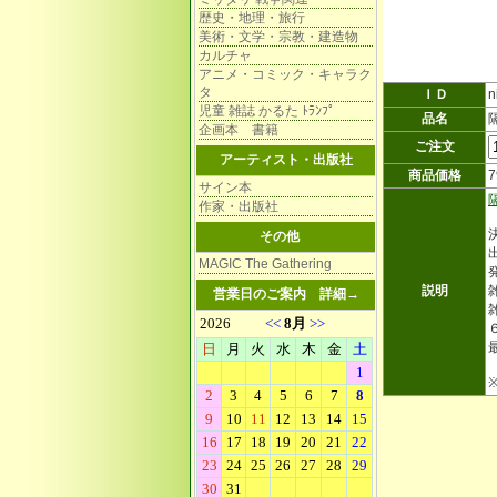
歴史・地理・旅行
美術・文学・宗教・建造物
カルチャ
アニメ・コミック・キャラク
タ
ＩＤ
n
児童 雑誌 かるた ﾄﾗﾝﾌﾟ
品名
企画本 書籍
ご注文
アーティスト・出版社
商品価格
サイン本
作家・出版社
その他
MAGIC The Gathering
説明
雑
営業日のご案内
詳細→