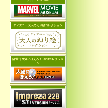
アム ＥＮＤ-->
ディズニー大人のぬり絵コレクション
隔週刊 太陽にほえろ！ DVDコレクショ
ン