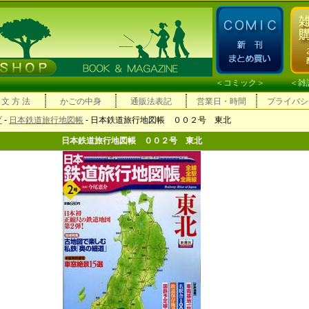
＜
コミック
＞ ＜
雑
 文 方 法
かごの中身
通販法表記
営業日・時間
プライバシ
プ
-
日本鉄道旅行地図帳
- 日本鉄道旅行地図帳 ００２号 東北
日本鉄道旅行地図帳 ００２号 東北