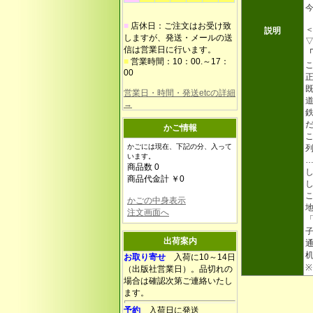
■
店休日：ご注文はお受け致
説明
しますが、発送・メールの送
信は営業日に行います。
■
営業時間：10：00.～17：
00
営業日・時間・発送etcの詳細
→
かご情報
かごには現在、下記の分、入って
います。
商品数 0
商品代金計 ￥0
かごの中身表示
注文画面へ
出荷案内
お取り寄せ
入荷に10～14日
（出版社営業日）。品切れの
場合は確認次第ご連絡いたし
ます。
予約
入荷日に発送