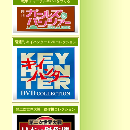
戦車 チャーチルMk.VIIをつくる
隔週刊 キイハンター DVDコレクション
第二次世界大戦 傑作機コレクション