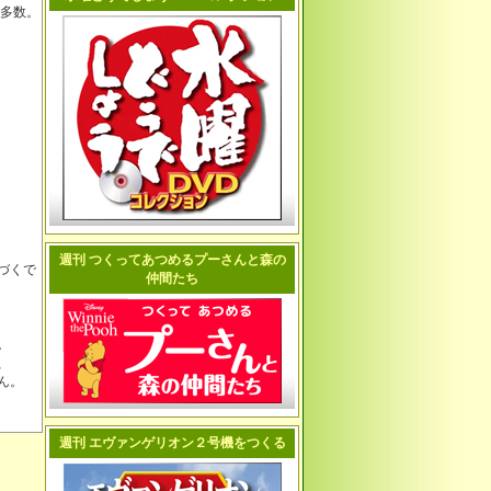
書多数。
週刊 つくってあつめるプーさんと森の
づくで
仲間たち
。
、
ん。
週刊 エヴァンゲリオン２号機をつくる