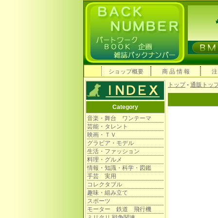
ショップ概要
商 品 情 報
注
トップ
-
通販トッ
Category
音楽・舞台 ワンテーマ
芸能・タレント
映画・ＴＶ
グラビア・モデル
生活・ファッション
料理・グルメ
情報・知識・科学・図鑑
手芸 実用
コレクタブル
趣味・組み立て
スポーツ
モーター 鉄道 飛行機
ミリタリ 戦争関連