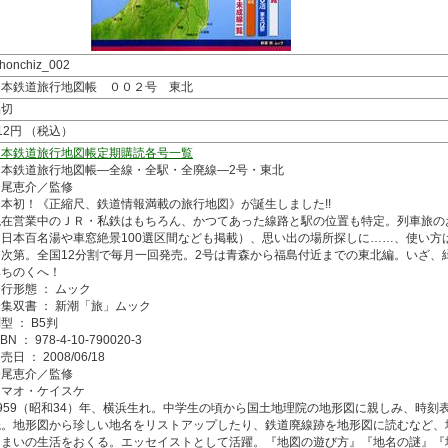
ihonchiz_002
日本鉄道旅行地図帳 ００２号 東北
品切
12円 （税込）
日本鉄道旅行地図帳定期購読
各号一覧
日本鉄道旅行地図帳―全線・全駅・全廃線―2号・東北
今尾恵介／監修
日本初！《正縮尺、鉄道情報満載の旅行地図》が誕生しました!!
現在営業中のＪＲ・私鉄はもちろん、かつてあった線路と駅の位置も特定。列車旅の
（日本百名湯や車窓絶景100選区間なども掲載）、思い出の場所探しに……、使い方
た次第。全国12分割で毎月一回発売。2号は青森から福島付近までの東北編。いざ、
みちのくへ！
行形態 ： ムック
集双書 ： 新潮「旅」ムック
型 ： B5判
SBN ： 978-4-10-790020-3
売日 ： 2008/06/18
今尾恵介／監修
イマオ・ケイスケ
1959（昭和34）年、横浜生れ。中学生の頃から国土地理院の地形図に親しみ、時刻
読。地形図から珍しい地名をリストアップしたり、鉄道廃線跡を地形図に読むなど、
んまいの生活をおくる。エッセイストとして活躍。『地図の遊び方』『地名の謎』『