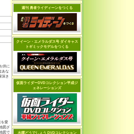
週刊 勇者ライディーンをつくる
クイーン・エメラルダス号 ダイキャス
トギミックモデルをつくる
お供に
はあな
緑深き
仮面ライダーDVDコレクション平成ジ
ェネレーションズ
表を愛
地図ざ
地図で
水曜どうでしょう DVDコレクション