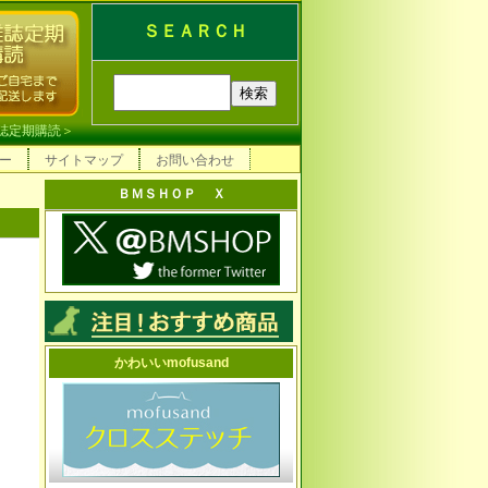
ＳＥＡＲＣＨ
誌定期購読
＞
ー
サイトマップ
お問い合わせ
ＢＭＳＨＯＰ Ｘ
かわいいmofusand