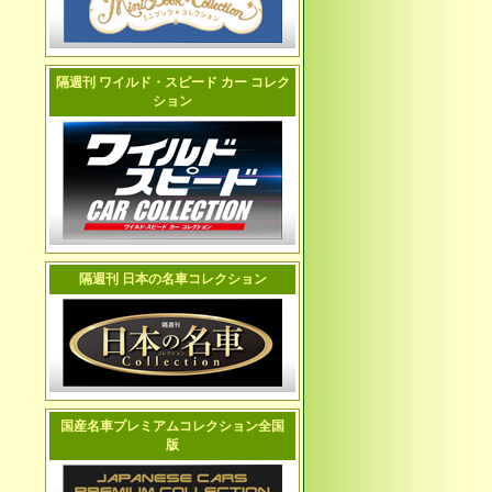
隔週刊 ワイルド・スピード カー コレク
ション
隔週刊 日本の名車コレクション
国産名車プレミアムコレクション全国
版