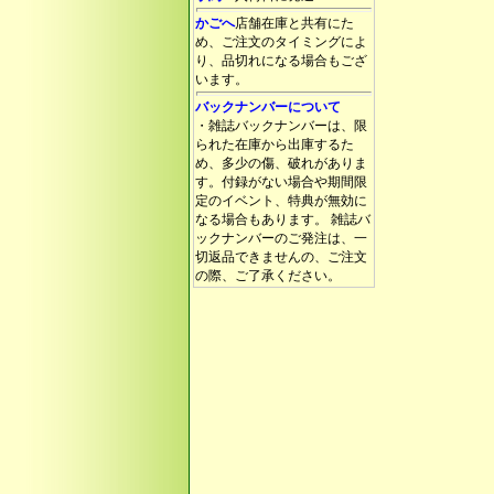
かごへ
店舗在庫と共有にた
め、ご注文のタイミングによ
り、品切れになる場合もござ
います。
バックナンバーについて
・雑誌バックナンバーは、限
られた在庫から出庫するた
め、多少の傷、破れがありま
す。付録がない場合や期間限
定のイベント、特典が無効に
なる場合もあります。 雑誌バ
ックナンバーのご発注は、一
切返品できませんの、ご注文
の際、ご了承ください。