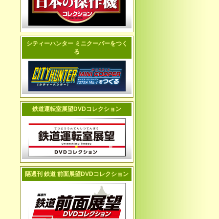
シティーハンター ミニクーパーをつく
る
鉄道運転室展望DVDコレクション
隔週刊 鉄道 前面展望DVDコレクション