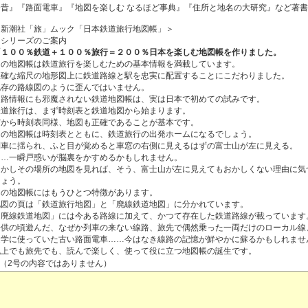
今昔』『路面電車』『地図を楽しむ なるほど事典』『住所と地名の大研究』など著
＜新潮社「旅」ムック「日本鉄道旅行地図帳」＞
▽シリーズのご案内
「１００％鉄道＋１００％旅行＝２００％日本を楽しむ地図帳を作りました。
この地図帳は鉄道旅行を楽しむための基本情報を満載しています。
正確な縮尺の地形図上に鉄道路線と駅を忠実に配置することにこだわりました。
既存の路線図のように歪んではいません。
道路情報にも邪魔されない鉄道地図帳は、実は日本で初めての試みです。
鉄道旅行は、まず時刻表と鉄道地図から始まります。
だから時刻表同様、地図も正確であることが基本です。
この地図帳は時刻表とともに、鉄道旅行の出発ホームになるでしょう。
列車に揺られ、ふと目が覚めると車窓の右側に見えるはずの富士山が左に見える。
……一瞬戸惑いが脳裏をかすめるかもしれません。
しかしその場所の地図を見れば、そう、富士山が左に見えてもおかしくない理由に気
しょう。
この地図帳にはもうひとつ特徴があります。
地図の頁は「鉄道旅行地図」と「廃線鉄道地図」に分かれています。
「廃線鉄道地図」には今ある路線に加えて、かつて存在した鉄道路線が載っています
子供の頃遊んだ、なぜか列車の来ない線路、旅先で偶然乗った一両だけのローカル線
通学に使っていた古い路面電車……今はなき線路の記憶が鮮やかに蘇るかもしれませ
机上でも旅先でも、読んで楽しく、使って役に立つ地図帳の誕生です。
※（2号の内容ではありません）