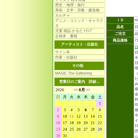
歴史・地理・旅行
美術・文学・宗教・建造物
カルチャ
ＩＤ
n
アニメ・コミック・キャラク
タ
品名
児童 雑誌 かるた ﾄﾗﾝﾌﾟ
ご注文
企画本 書籍
商品価格
7
アーティスト・出版社
サイン本
作家・出版社
その他
MAGIC The Gathering
営業日のご案内
詳細→
発
全
判
I
発