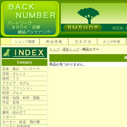
ショップ概要
商 品 情 報
注 文 方 法
かごの中身
トップ
-
通販トップ
- 商品エラー
Category
商品が見つかりません。
音楽・舞台 ワンテーマ
芸能・タレント
映画・ＴＶ
グラビア・モデル
生活・ファッション
料理・グルメ
情報・知識・科学・図鑑
手芸 実用
コレクタブル
趣味・組み立て
スポーツ
モーター 鉄道 飛行機
ミリタリ 戦争関連