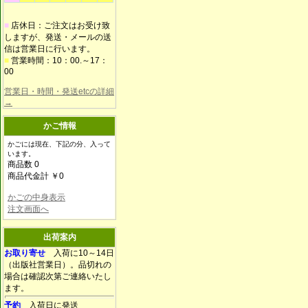
■
店休日：ご注文はお受け致
しますが、発送・メールの送
信は営業日に行います。
■
営業時間：10：00.～17：
00
営業日・時間・発送etcの詳細
→
かご情報
かごには現在、下記の分、入って
います。
商品数 0
商品代金計 ￥0
かごの中身表示
注文画面へ
出荷案内
お取り寄せ
入荷に10～14日
（出版社営業日）。品切れの
場合は確認次第ご連絡いたし
ます。
予約
入荷日に発送