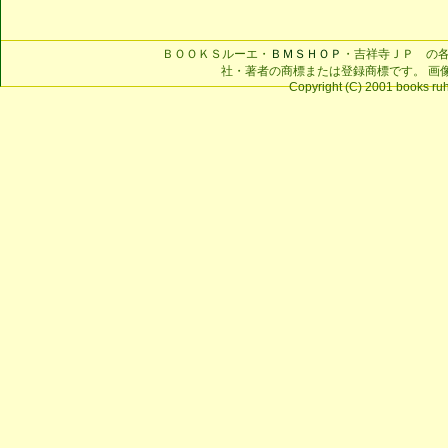
ＢＯＯＫＳルーエ・
ＢＭＳＨＯＰ
・吉祥寺ＪＰ の
社・著者の商標または登録商標です。 画
Copyright (C) 2001 books ruhe