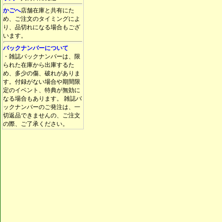
かごへ
店舗在庫と共有にた
め、ご注文のタイミングによ
り、品切れになる場合もござ
います。
バックナンバーについて
・雑誌バックナンバーは、限
られた在庫から出庫するた
め、多少の傷、破れがありま
す。付録がない場合や期間限
定のイベント、特典が無効に
なる場合もあります。 雑誌バ
ックナンバーのご発注は、一
切返品できませんの、ご注文
の際、ご了承ください。