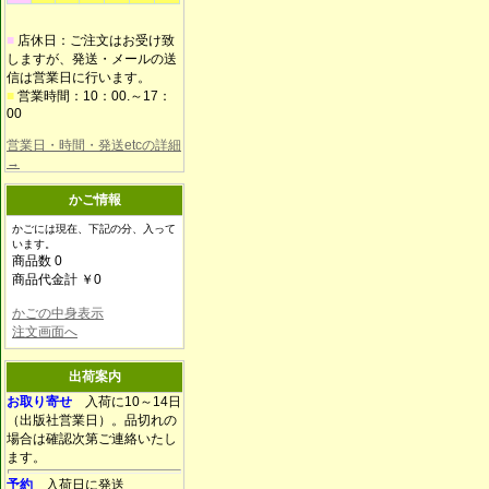
■
店休日：ご注文はお受け致
しますが、発送・メールの送
信は営業日に行います。
■
営業時間：10：00.～17：
00
営業日・時間・発送etcの詳細
→
かご情報
かごには現在、下記の分、入って
います。
商品数 0
商品代金計 ￥0
かごの中身表示
注文画面へ
出荷案内
お取り寄せ
入荷に10～14日
（出版社営業日）。品切れの
場合は確認次第ご連絡いたし
ます。
予約
入荷日に発送