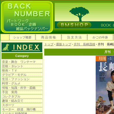
ショップ概要
商 品 情 報
注 文 方 法
かごの中身
トップ
-
通販トップ
-
月刊 長嶋茂雄
- 月刊 長嶋
月刊 
Category
音楽・舞台 ワンテーマ
芸能・タレント
映画・ＴＶ
グラビア・モデル
生活・ファッション
料理・グルメ
情報・知識・科学・図鑑
手芸 実用
コレクタブル
趣味・組み立て
スポーツ
モーター 鉄道 飛行機
ミリタリ 戦争関連