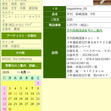
歴史・地理・旅行
美術・文学・宗教・建造物
ＩＤ
nagashima_05
カルチャ
品名
月刊 長嶋茂雄 5号
アニメ・コミック・キャラク
ご注文
品切
タ
児童 雑誌 かるた ﾄﾗﾝﾌﾟ
商品価格
1,257円 （税込）
企画本 書籍
月刊長嶋茂雄各号のご案内
アーティスト・出版社
月刊長嶋茂雄Ｖｏｌ．５
サイン本
３年連続首位打者＆ＭＶＰ２５
作家・出版社
分冊百科シリーズ
出版社名 ： ベースボール・マガ
その他
説明
出版年月 ：2013年10月
MAGIC The Gathering
ISBNコード ：978-4-583-61997-
(4-583-61997-9)
営業日のご案内
詳細→
価格：本体1143円＋税
頁数・縦 ： ９７Ｐ２９ｃｍ
３年連続首位打者、初のＭＶＰ