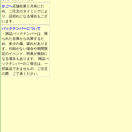
かごへ
店舗在庫と共有にた
め、ご注文のタイミングによ
り、品切れになる場合もござ
います。
バックナンバーについて
・雑誌バックナンバーは、限
られた在庫から出庫するた
め、多少の傷、破れがありま
す。付録がない場合や期間限
定のイベント、特典が無効に
なる場合もあります。 雑誌バ
ックナンバーのご発注は、一
切返品できませんの、ご注文
の際、ご了承ください。