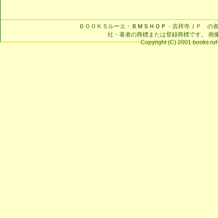
ＢＯＯＫＳルーエ・
ＢＭＳＨＯＰ
・吉祥寺ＪＰ の
社・著者の商標または登録商標です。 画
Copyright (C) 2001 books ruhe