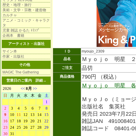
歴史・地理・旅行
美術・文学・宗教・建造物
カルチャ
アニメ・コミック・キャラク
タ
児童 雑誌 かるた ﾄﾗﾝﾌﾟ
企画本 書籍
アーティスト・出版社
サイン本
ＩＤ
myoujo_2309
作家・出版社
Ｍｙｏｊｏ 明星 
品名
その他
品切
ご注文
MAGIC The Gathering
790円 （税込）
商品価格
営業日のご案内
詳細→
Ｍｙｏｊｏ 明星 
ＭｙｏＪｏ（ミョー
出版社名 集英社
発売日 2023年7月22
雑誌JAN 491008401
雑誌コード 08401-0