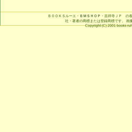
ＢＯＯＫＳルーエ・
ＢＭＳＨＯＰ
・吉祥寺ＪＰ の
社・著者の商標または登録商標です。 画
Copyright (C) 2001 books ruhe