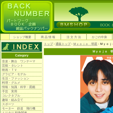
ショップ概要
商 品 情 報
注 文 方 法
かごの中身
トップ
-
通販トップ
-
Ｍｙｏｊｏ 明星
- Ｍｙｏ
Ｍｙｏｊｏ 
Category
音楽・舞台 ワンテーマ
芸能・タレント
映画・ＴＶ
グラビア・モデル
生活・ファッション
料理・グルメ
情報・知識・科学・図鑑
手芸 実用
コレクタブル
趣味・組み立て
スポーツ
モーター 鉄道 飛行機
ミリタリ 戦争関連