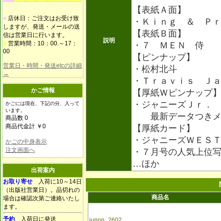
【表紙Ａ面】
■
店休日：ご注文はお受け致
・Ｋｉｎｇ ＆ Ｐ
しますが、発送・メールの送
【表紙Ｂ面】
信は営業日に行います。
説明
■
営業時間：10：00.～17：
・７ ＭＥＮ 侍
00
【ピンナップ】
営業日・時間・発送etcの詳細
・松村北斗
→
・Ｔｒａｖｉｓ Ｊ
かご情報
【厚紙Ｗピンナップ
・ジャニーズＪｒ．
かごには現在、下記の分、入って
います。
最新データつきメ
商品数 0
商品代金計 ￥0
【厚紙カード】
・ジャニーズＷＥＳ
かごの中身表示
注文画面へ
・７月号の人気上位
…ほか
出荷案内
お取り寄せ
入荷に10～14日
（出版社営業日）。品切れの
商品名
場合は確認次第ご連絡いたし
ます。
予約
入荷日に発送
junon_2602