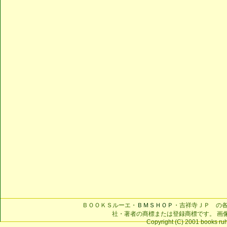
ＢＯＯＫＳルーエ・
ＢＭＳＨＯＰ
・吉祥寺ＪＰ の
社・著者の商標または登録商標です。 画
Copyright (C) 2001 books ruhe