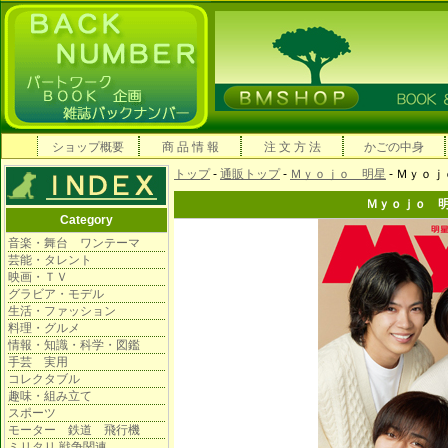
ショップ概要
商 品 情 報
注 文 方 法
かごの中身
トップ
-
通販トップ
-
Ｍｙｏｊｏ 明星
- Ｍｙｏ
Ｍｙｏｊｏ 
Category
音楽・舞台 ワンテーマ
芸能・タレント
映画・ＴＶ
グラビア・モデル
生活・ファッション
料理・グルメ
情報・知識・科学・図鑑
手芸 実用
コレクタブル
趣味・組み立て
スポーツ
モーター 鉄道 飛行機
ミリタリ 戦争関連