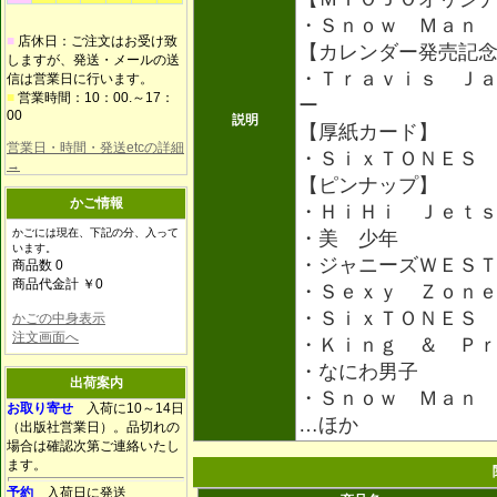
・Ｓｎｏｗ Ｍａｎ
■
店休日：ご注文はお受け致
【カレンダー発売記
しますが、発送・メールの送
・Ｔｒａｖｉｓ Ｊ
信は営業日に行います。
■
営業時間：10：00.～17：
ー
00
説明
【厚紙カード】
営業日・時間・発送etcの詳細
・ＳｉｘＴＯＮＥＳ
→
【ピンナップ】
かご情報
・ＨｉＨｉ Ｊｅｔ
かごには現在、下記の分、入って
・美 少年
います。
・ジャニーズＷＥＳ
商品数 0
商品代金計 ￥0
・Ｓｅｘｙ Ｚｏｎ
・ＳｉｘＴＯＮＥＳ
かごの中身表示
注文画面へ
・Ｋｉｎｇ ＆ Ｐ
・なにわ男子
出荷案内
・Ｓｎｏｗ Ｍａｎ
お取り寄せ
入荷に10～14日
…ほか
（出版社営業日）。品切れの
場合は確認次第ご連絡いたし
ます。
予約
入荷日に発送