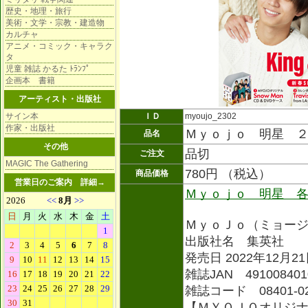
歴史・地理・旅行
美術・文学・宗教・建造物
カルチャ
アニメ・コミック・キャラク
タ
児童 雑誌 かるた ﾄﾗﾝﾌﾟ
企画本 書籍
アーティスト・出版社
サイン本
ＩＤ
myoujo_2302
作家・出版社
Ｍｙｏｊｏ 明星 
品名
その他
品切
ご注文
MAGIC The Gathering
780円 （税込）
商品価格
営業日のご案内
詳細→
Ｍｙｏｊｏ 明星 
ＭｙｏＪｏ（ミョー
出版社名 集英社
発売日 2022年12月2
雑誌JAN 491008401
雑誌コード 08401-
【ＭＹＯＪＯオリジ