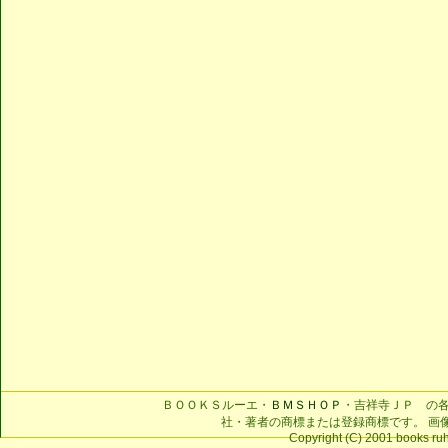
ＢＯＯＫＳルーエ・
ＢＭＳＨＯＰ
・吉祥寺ＪＰ の
社・著者の商標または登録商標です。 画
Copyright (C) 2001 books ruhe