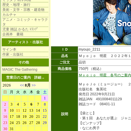
歴史・地理・旅行
美術・文学・宗教・建造物
カルチャ
アニメ・コミック・キャラク
タ
児童 雑誌 かるた ﾄﾗﾝﾌﾟ
企画本 書籍
アーティスト・出版社
サイン本
ＩＤ
myoujo_2211
作家・出版社
品名
Ｍｙｏｊｏ 明星 ２０２２年
その他
ご注文
品切
商品価格
750円 （税込）
MAGIC The Gathering
Ｍｙｏｊｏ 明星 各号のご案
営業日のご案内
詳細→
ＭｙｏＪｏ（ミョージョー） 
出版社名 集英社
発売日 2022年9月21日
雑誌JAN 4910084011129
雑誌コード 08401-11
【袋とじ】
説明
・第１回 あなたが選ぶ ジャ
【ピンナップ】
・なにわ男子