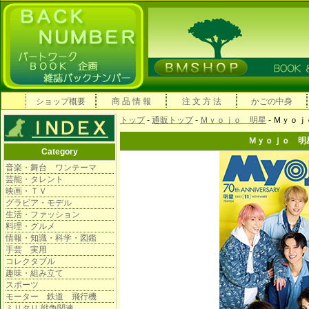
ショップ概要
商 品 情 報
注 文 方 法
かごの中身
トップ
-
通販トップ
-
Ｍｙｏｊｏ 明星
- Ｍｙｏ
Ｍｙｏｊｏ 明
Category
音楽・舞台 ワンテーマ
芸能・タレント
映画・ＴＶ
グラビア・モデル
生活・ファッション
料理・グルメ
情報・知識・科学・図鑑
手芸 実用
コレクタブル
趣味・組み立て
スポーツ
モーター 鉄道 飛行機
ミリタリ 戦争関連