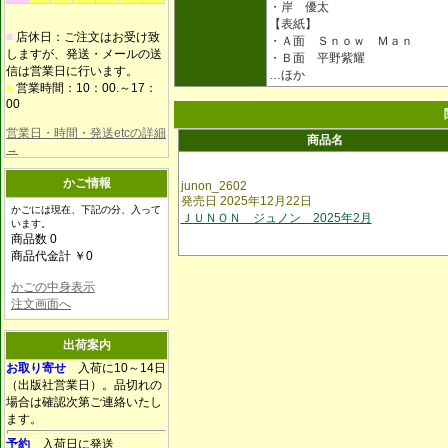
・岸 優太
【表紙】
■
店休日：ご注文はお受け致
・Ａ面 Ｓｎｏｗ Ｍａｎ
しますが、発送・メールの送
・Ｂ面 平野紫耀
信は営業日に行います。
…ほか
■
営業時間：10：00.～17：
00
営業日・時間・発送etcの詳細
商品名
→
かご情報
junon_2602
発売日 2025年12月22日
かごには現在、下記の分、入って
ＪＵＮＯＮ ジュノン 2025年2月
います。
商品数 0
商品代金計 ￥0
かごの中身表示
注文画面へ
出荷案内
お取り寄せ
入荷に10～14日
（出版社営業日）。品切れの
場合は確認次第ご連絡いたし
ます。
予約
入荷日に発送