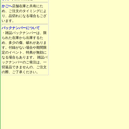
かごへ
店舗在庫と共有にた
め、ご注文のタイミングによ
り、品切れになる場合もござ
います。
バックナンバーについて
・雑誌バックナンバーは、限
られた在庫から出庫するた
め、多少の傷、破れがありま
す。付録がない場合や期間限
定のイベント、特典が無効に
なる場合もあります。 雑誌バ
ックナンバーのご発注は、一
切返品できませんの、ご注文
の際、ご了承ください。