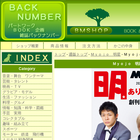
ショップ概要
商 品 情 報
注 文 方 法
かごの中身
トップ
-
通販トップ
-
Ｍｙｏｊｏ 明星
- Ｍｙｏ
Ｍｙｏｊｏ 明
Category
音楽・舞台 ワンテーマ
芸能・タレント
映画・ＴＶ
グラビア・モデル
生活・ファッション
料理・グルメ
情報・知識・科学・図鑑
手芸 実用
コレクタブル
趣味・組み立て
スポーツ
モーター 鉄道 飛行機
ミリタリ 戦争関連