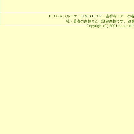
ＢＯＯＫＳルーエ・
ＢＭＳＨＯＰ
・吉祥寺ＪＰ の
社・著者の商標または登録商標です。 画
Copyright (C) 2001 books ruhe