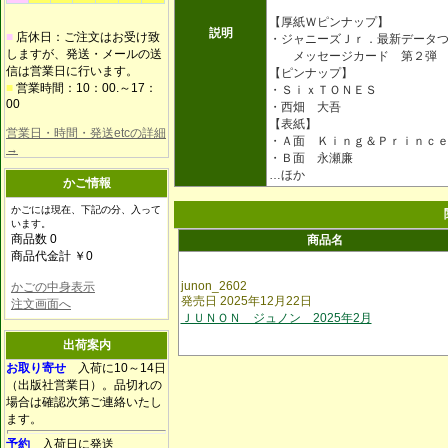
【厚紙Ｗピンナップ】
説明
■
店休日：ご注文はお受け致
・ジャニーズＪｒ．最新データ
しますが、発送・メールの送
メッセージカード 第２弾
信は営業日に行います。
【ピンナップ】
■
営業時間：10：00.～17：
・ＳｉｘＴＯＮＥＳ
00
・西畑 大吾
【表紙】
営業日・時間・発送etcの詳細
・Ａ面 Ｋｉｎｇ＆Ｐｒｉｎｃ
→
・Ｂ面 永瀬廉
…ほか
かご情報
かごには現在、下記の分、入って
います。
商品数 0
商品名
商品代金計 ￥0
junon_2602
かごの中身表示
発売日 2025年12月22日
注文画面へ
ＪＵＮＯＮ ジュノン 2025年2月
出荷案内
お取り寄せ
入荷に10～14日
（出版社営業日）。品切れの
場合は確認次第ご連絡いたし
ます。
予約
入荷日に発送