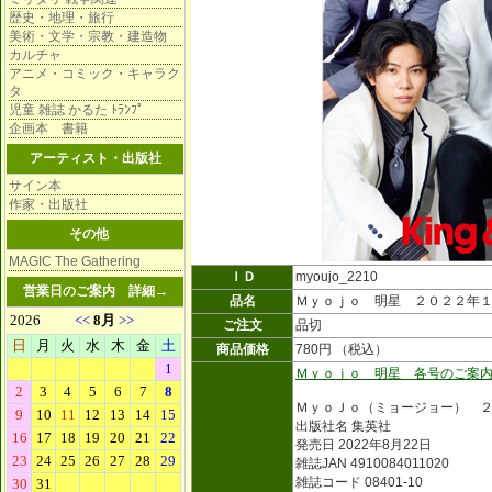
歴史・地理・旅行
美術・文学・宗教・建造物
カルチャ
アニメ・コミック・キャラク
タ
児童 雑誌 かるた ﾄﾗﾝﾌﾟ
企画本 書籍
アーティスト・出版社
サイン本
作家・出版社
その他
MAGIC The Gathering
ＩＤ
myoujo_2210
営業日のご案内
詳細→
品名
Ｍｙｏｊｏ 明星 ２０２２年
ご注文
品切
商品価格
780円 （税込）
Ｍｙｏｊｏ 明星 各号のご案
ＭｙｏＪｏ（ミョージョー） 
出版社名 集英社
発売日 2022年8月22日
雑誌JAN 4910084011020
雑誌コード 08401-10