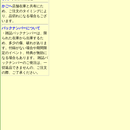
かごへ
店舗在庫と共有にた
め、ご注文のタイミングによ
り、品切れになる場合もござ
います。
バックナンバーについて
・雑誌バックナンバーは、限
られた在庫から出庫するた
め、多少の傷、破れがありま
す。付録がない場合や期間限
定のイベント、特典が無効に
なる場合もあります。 雑誌バ
ックナンバーのご発注は、一
切返品できませんの、ご注文
の際、ご了承ください。