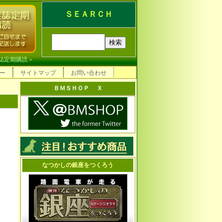
ＳＥＡＲＣＨ
誌定期購読
＞
ー
サイトマップ
お問い合わせ
ＢＭＳＨＯＰ Ｘ
なつかしの銀座をつくろう