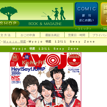
＜
コミック
＞ ＜
雑
 文 方 法
かごの中身
通販法表記
営業日・時間
プライバシ
プ
-
Ｍｙｏｊｏ 明星
- Ｍｙｏｊｏ 明星 １２/１１ Ｓｅｘｙ Ｚｏｎｅ
Ｍｙｏｊｏ 明星 １２/１１ Ｓｅｘｙ Ｚｏｎｅ