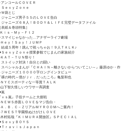
☆アンコールＣＯＶＥＲ
・ＳｅｘｙＺｏｎｅ
★Ｗ袋とじ
・ジャニーズ男子５５のＬＯＶＥ告白
・ジャニーズ６８人！ＢＯＤＹ＆ＬＩＦＥ完璧データファイル
［表紙＆巻頭特集］
●Ｋｉｓ－Ｍｙ－Ｆｔ２
キスマイじゃなかった…アナザーライフ劇場
◆Ｈｅｙ！Ｓａｙ！ＪＵＭＰ
・結成５周年！跳んで祝っちゃお！９人ＴＡＬＫ♪
◆ＳｅｘｙＺｏｎｅ授業参観でじまんの家族紹介
◆ＫＡＴ－ＴＵＮ祭り！
・ストイック対決！自分との闘い
・スペシャルまんが『ＣＨＡＩＮ～離さないからついてこい～』藤原ゆか・作
＋ジャニーズ１００００字ロングインタビュー
『裸の時代～僕がＪｒ．だったころ』亀梨和也
◆ＮＹＣスポーティな一等賞ＴＡＬＫ
◆山下智久怪しいウワサ一斉調査
◆嵐
『ｖｓ嵐』子役チームと大接戦
◆ＮＥＷＳ赤面ＬＯＶＥをマジ告白・
◆Ａ．Ｂ．Ｃ－ＺリアルＭＹＲＯＯＭへご案内！
◆７ＷＥＳＴ学園祭ぬけがけＬＯＶＥ
◆木村拓哉『ＫＩＭＵＲＡ開放区』ＳＰＥＣＩＡＬ
◆ＳｅｘｙＢＯＹＳ
◆ＴｒａｖｉｓＪａｐａｎ