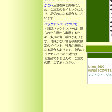
かごへ
店舗在庫と共有にた
め、ご注文のタイミングによ
り、品切れになる場合もござ
います。
バックナンバーについて
・雑誌バックナンバーは、限
られた在庫から出庫するた
め、多少の傷、破れがありま
す。付録がない場合や期間限
定のイベント、特典が無効に
なる場合もあります。 雑誌バ
ックナンバーのご発注は、一
切返品できませんの、ご注文
の際、ご了承ください。
junon_2602
発売日 2025年12
ＪＵＮＯＮ ジュノ