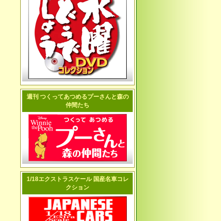
週刊 つくってあつめるプーさんと森の
仲間たち
1/18エクストラスケール 国産名車コレ
クション