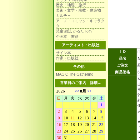
歴史・地理・旅行
美術・文学・宗教・建造物
カルチャ
アニメ・コミック・キャラク
タ
児童 雑誌 かるた ﾄﾗﾝﾌﾟ
企画本 書籍
アーティスト・出版社
ＩＤ
m
サイン本
作家・出版社
品名
ご注文
その他
商品価格
MAGIC The Gathering
営業日のご案内
詳細→
雑