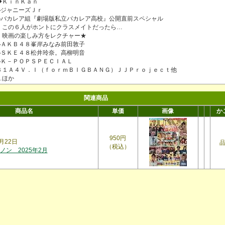
◆ＫｉｎＫａｎ
◆ジャニーズＪｒ
◆バカレア組『劇場版私立バカレア高校』公開直前スペシャル
・この６人がホントにクラスメイトだったら…
・映画の楽しみ方をレクチャー★
◆ＡＫＢ４８峯岸みなみ前田敦子
◆ＳＫＥ４８松井玲奈。高柳明音
◆Ｋ－ＰＯＰＳＰＥＣＩＡＬ
Ｂ１Ａ４Ｖ．Ｉ（ｆｏｒｍＢＩＧＢＡＮＧ）ＪＪＰｒｏｊｅｃｔ他
…ほか
関連商品
商品名
単価
画像
か
950円
月22日
（税込）
ン 2025年2月