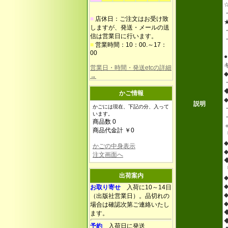
■
店休日：ご注文はお受け致
しますが、発送・メールの送
信は営業日に行います。
■
営業時間：10：00.～17：
00
営業日・時間・発送etcの詳細
→
かご情報
説明
かごには現在、下記の分、入って
います。
商品数 0
商品代金計 ￥0
かごの中身表示
注文画面へ
出荷案内
お取り寄せ
入荷に10～14日
（出版社営業日）。品切れの
場合は確認次第ご連絡いたし
ます。
予約
入荷日に発送