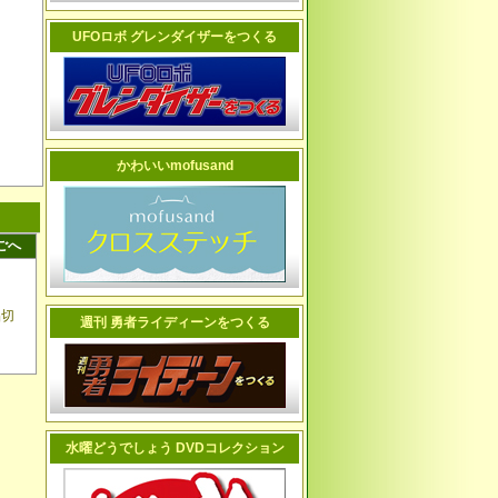
UFOロボ グレンダイザーをつくる
かわいいmofusand
ごへ
品切
週刊 勇者ライディーンをつくる
水曜どうでしょう DVDコレクション