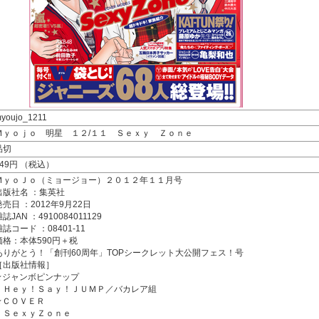
youjo_1211
Ｍｙｏｊｏ 明星 １２/１１ Ｓｅｘｙ Ｚｏｎｅ
品切
649円 （税込）
ＭｙｏＪｏ（ミョージョー）２０１２年１１月号
出版社名 ：集英社
発売日 ：2012年9月22日
誌JAN ：4910084011129
雑誌コード ：08401-11
価格：本体590円＋税
ありがとう！「創刊60周年」TOPシークレット大公開フェス！号
［出版社情報］
★ジャンボピンナップ
・Ｈｅｙ！Ｓａｙ！ＪＵＭＰ／バカレア組
★ＣＯＶＥＲ
・ＳｅｘｙＺｏｎｅ