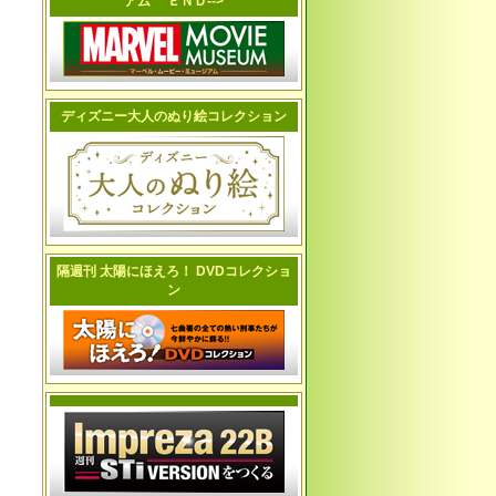
アム ＥＮＤ-->
ディズニー大人のぬり絵コレクション
隔週刊 太陽にほえろ！ DVDコレクショ
ン