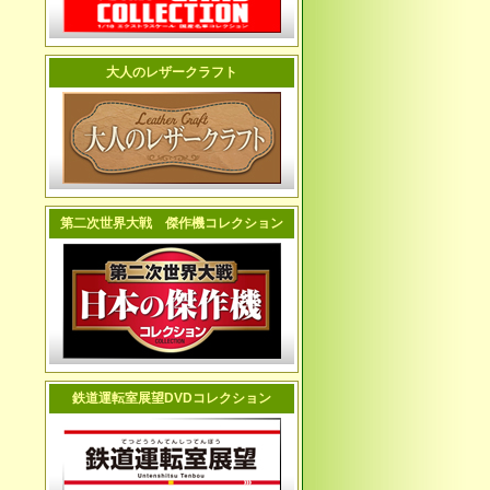
大人のレザークラフト
第二次世界大戦 傑作機コレクション
鉄道運転室展望DVDコレクション