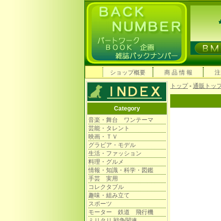
ショップ概要
商 品 情 報
注
トップ
-
通販トッ
Category
音楽・舞台 ワンテーマ
芸能・タレント
映画・ＴＶ
グラビア・モデル
生活・ファッション
料理・グルメ
情報・知識・科学・図鑑
手芸 実用
コレクタブル
趣味・組み立て
スポーツ
モーター 鉄道 飛行機
ミリタリ 戦争関連