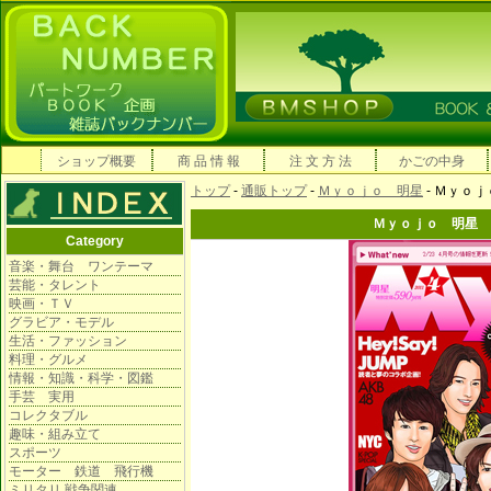
ショップ概要
商 品 情 報
注 文 方 法
かごの中身
トップ
-
通販トップ
-
Ｍｙｏｊｏ 明星
- Ｍｙｏ
Ｍｙｏｊｏ 明星 
Category
音楽・舞台 ワンテーマ
芸能・タレント
映画・ＴＶ
グラビア・モデル
生活・ファッション
料理・グルメ
情報・知識・科学・図鑑
手芸 実用
コレクタブル
趣味・組み立て
スポーツ
モーター 鉄道 飛行機
ミリタリ 戦争関連