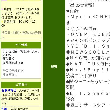
［出版社情報］
■
店休日：ご注文はお受け致
★付録
しますが、発送・メールの送
・Ｍｙｏｊｏ×ＯＮＥ
信は営業日に行います。
■
営業時間：10：00.～17：
き
00
☆とじこみ付録
営業日・時間・発送etcの詳細
・ＯＮＥＰＩＥＣＥポ
→
★ジャンボピンナップ
かご情報
ＮＹＣ／Ｂ．Ｉ．Ｓｈ
◆ＮＥＷＳＣＯＯＬと
かごには現在、下記の分、入って
います。
◆ＮＹＣ俺しか知らな
商品数 0
商品代金計 ￥0
◆ＫＡＴ－ＴＵＮ毎日
説明
◆Ｈｅｙ！Ｓａｙ！Ｊ
かごの中身表示
注文画面へ
読者コラボ祭り
◆関ジャニ∞そうやっ
出荷案内
疑問
お取り寄せ
入荷に10～14日
◆Ｂ．Ｉ．Ｓｈａｄｏ
（出版社営業日）。品切れの
談会
場合は確認次第ご連絡いたし
ます。
◆嵐コンサートツアー
予約
入荷日に発送