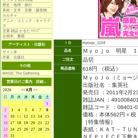
歴史・地理・旅行
美術・文学・宗教・建造物
カルチャ
アニメ・コミック・キャラク
タ
児童 雑誌 かるた ﾄﾗﾝﾌﾟ
企画本 書籍
ＩＤ
myoujo_1104
アーティスト・出版社
Ｍｙｏｊｏ 明星 １
品名
サイン本
作家・出版社
品切
ご注文
その他
618円 （税込）
商品価格
MAGIC The Gathering
ＭｙｏＪｏ（ミョージ
営業日のご案内
詳細→
出版社名 ：集英社
発売日 ：2011年2月2
雑誌JAN ：491008401
雑誌コード ：08401-0
価格：本体562円＋税
［特集情報］
表紙：ＫＡＴ－ＴＵＮ
ＮＥＰＩＥＣＥ下敷き