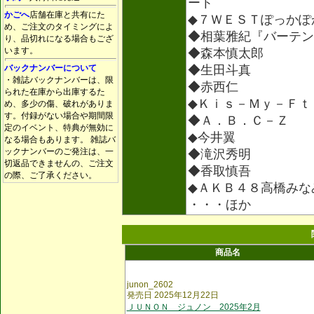
ート
かごへ
店舗在庫と共有にた
◆７ＷＥＳＴぽっかぽ
め、ご注文のタイミングによ
◆相葉雅紀『バーテン
り、品切れになる場合もござ
います。
◆森本慎太郎
バックナンバーについて
◆生田斗真
・雑誌バックナンバーは、限
◆赤西仁
られた在庫から出庫するた
◆Ｋｉｓ－Ｍｙ－Ｆｔ
め、多少の傷、破れがありま
す。付録がない場合や期間限
◆Ａ．Ｂ．Ｃ－Ｚ
定のイベント、特典が無効に
◆今井翼
なる場合もあります。 雑誌バ
ックナンバーのご発注は、一
◆滝沢秀明
切返品できませんの、ご注文
◆香取慎吾
の際、ご了承ください。
◆ＡＫＢ４８高橋みな
・・・ほか
商品名
junon_2602
発売日 2025年12月22日
ＪＵＮＯＮ ジュノン 2025年2月