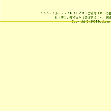
ＢＯＯＫＳルーエ・
ＢＭＳＨＯＰ
・吉祥寺ＪＰ の
社・著者の商標または登録商標です。 画
Copyright (C) 2001 books ruhe