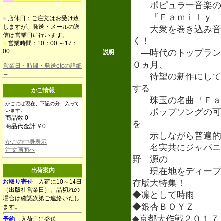
ポピュラー音楽の過
『Ｆａｍｉｌｙ 
■
店休日：ご注文はお受け致
しますが、発送・メールの送
大衆を巻き込み音楽
信は営業日に行います。
く！
■
営業時間：10：00.～17：
00
―時代のトップラン
説明
０ヵ月、
営業日・時間・発送etcの詳細
→
待望の新作にして敬
する
かご情報
珠玉の名曲『Ｆａｍ
かごには現在、下記の分、入って
ポップソングの可能
います。
商品数 0
を
商品代金計 ￥0
示しながら普遍的な
かごの中身表示
名実共にジャパニー
注文画面へ
野 源の
現在地をディープに
出荷案内
お取り寄せ
入荷に10～14日
存版大特集！
（出版社営業日）。品切れの
◆凛として時雨
場合は確認次第ご連絡いたし
◆銀杏ＢＯＹＺ
ます。
◆京都大作戦２０１７
予約
入荷日に発送