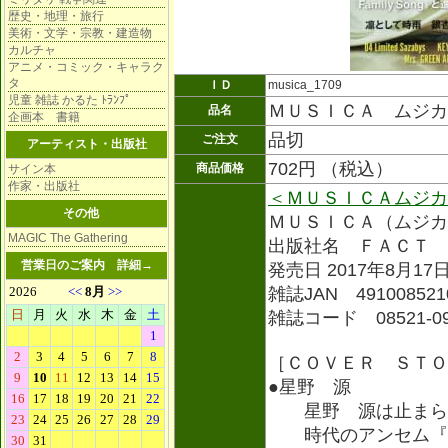
歴史・地理・旅行
美術・文学・宗教・建造物
カルチャ
アニメ・コミック・キャラク
タ
ＩＤ
musica_1709
児童 雑誌 かるた ﾄﾗﾝﾌﾟ
ＭＵＳＩＣＡ ムジカ 
品名
企画本 書籍
品切
ご注文
アーティスト・出版社
702円 （税込）
商品価格
サイン本
作家・出版社
＜ＭＵＳＩＣＡムジカ
その他
ＭＵＳＩＣＡ（ムジカ
MAGIC The Gathering
出版社名 ＦＡＣＴ
営業日のご案内
詳細→
発売日 2017年8月17
雑誌JAN 491008521
雑誌コード 08521-0
［ＣＯＶＥＲ ＳＴＯ
●星野 源
星野 源は止まら
時代のアンセム『