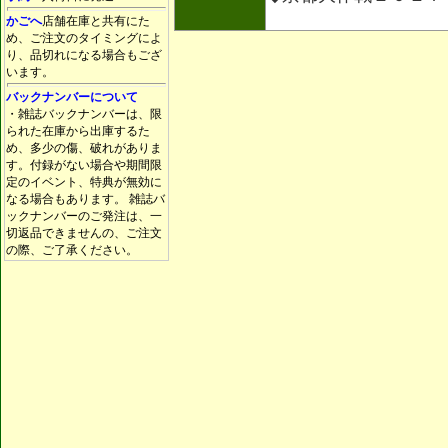
かごへ
店舗在庫と共有にた
め、ご注文のタイミングによ
り、品切れになる場合もござ
います。
バックナンバーについて
・雑誌バックナンバーは、限
られた在庫から出庫するた
め、多少の傷、破れがありま
す。付録がない場合や期間限
定のイベント、特典が無効に
なる場合もあります。 雑誌バ
ックナンバーのご発注は、一
切返品できませんの、ご注文
の際、ご了承ください。