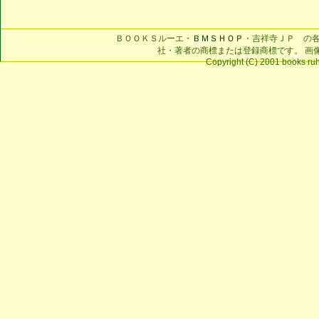
ＢＯＯＫＳルーエ・
ＢＭＳＨＯＰ
・吉祥寺ＪＰ の
社・著者の商標または登録商標です。 画
Copyright (C) 2001 books ruhe