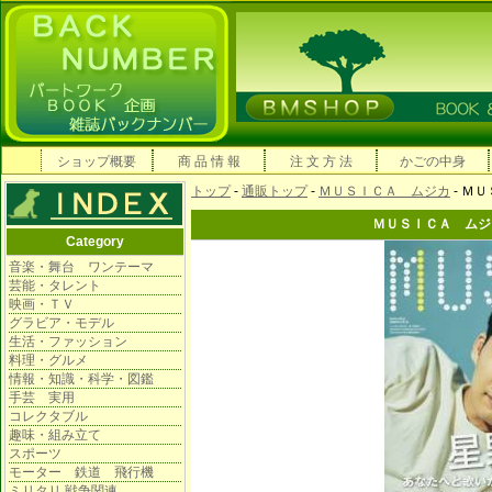
ショップ概要
商 品 情 報
注 文 方 法
かごの中身
トップ
-
通販トップ
-
ＭＵＳＩＣＡ ムジカ
- Ｍ
ＭＵＳＩＣＡ ムジカ
Category
音楽・舞台 ワンテーマ
芸能・タレント
映画・ＴＶ
グラビア・モデル
生活・ファッション
料理・グルメ
情報・知識・科学・図鑑
手芸 実用
コレクタブル
趣味・組み立て
スポーツ
モーター 鉄道 飛行機
ミリタリ 戦争関連