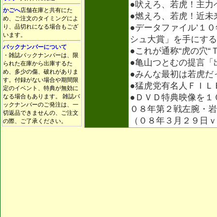
●吠えろ、若虎！主力
かごへ
店舗在庫と共有にた
●燃えろ、若虎！近未
め、ご注文のタイミングによ
●データファイル’１
り、品切れになる場合もござ
います。
シュ大賞」を手にする
バックナンバーについて
●これが通称“虎の穴
・雑誌バックナンバーは、限
●亀山つとむの提言「
られた在庫から出庫するた
め、多少の傷、破れがありま
●みんな最初は若虎だ
す。付録がない場合や期間限
●猛虎党有名人ＦＩＬ
定のイベント、特典が無効に
●ＤＶＤ特典映像を１
なる場合もあります。 雑誌バ
ックナンバーのご発注は、一
０８年第２戦左腕・岩
切返品できませんの、ご注文
（０８年３月２９日
の際、ご了承ください。