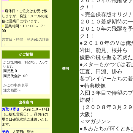
２０１０年の飛躍を予
ク！！
■
店休日：ご注文はお受け致
＜完全保存版オリジナ
しますが、発送・メールの送
２０１０若虎期待の一
信は営業日に行います。
■
営業時間：10：00.～17：
２０１０年の飛躍を予
00
ク！！
営業日・時間・発送etcの詳細
●２０１０年のＶは俺
→
岩田、能見、桜井ら
かご情報
優勝の鍵を握る若虎た
かごには現在、下記の分、入って
●スターもかつては若
います。
説明
江夏、田淵、掛布……
商品数 0
商品代金計 ￥0
各プレイヤーたちの若
★特典映像
かごの中身表示
注文画面へ
入団３年目で待望のプ
炸裂！
出荷案内
（２００８年３月２９
お取り寄せ
入荷に10～14日
大阪）
（出版社営業日）。品切れの
場合は確認次第ご連絡いたし
＜マガジン＞
ます。
●きみたちが輝くとき
予約
入荷日に発送