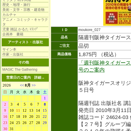
歴史・地理・旅行
美術・文学・宗教・建造物
カルチャ
アニメ・コミック・キャラク
タ
児童 雑誌 かるた ﾄﾗﾝﾌﾟ
ＩＤ
moukore_027
企画本 書籍
隔週刊阪神タイガース
品名
アーティスト・出版社
品切
ご注文
サイン本
1,875円 （税込）
商品価格
作家・出版社
「週刊阪神タイガース
その他
号のご案内
MAGIC The Gathering
営業日のご案内
詳細→
阪神タイガースオリジ
５日号
隔週刊誌 出版社名 講
発売日 2010年3月11日 
雑誌コード 24624-0
【２７号】グループ編