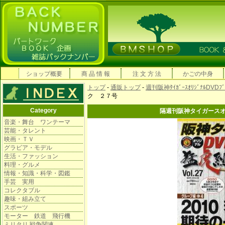
ショップ概要
商 品 情 報
注 文 方 法
かごの中身
トップ
-
通販トップ
-
週刊阪神ﾀｲｶﾞｰｽｵﾘｼﾞﾅﾙDVDﾌ
ク ２７号
Category
隔週刊阪神タイガース
音楽・舞台 ワンテーマ
芸能・タレント
映画・ＴＶ
グラビア・モデル
生活・ファッション
料理・グルメ
情報・知識・科学・図鑑
手芸 実用
コレクタブル
趣味・組み立て
スポーツ
モーター 鉄道 飛行機
ミリタリ 戦争関連