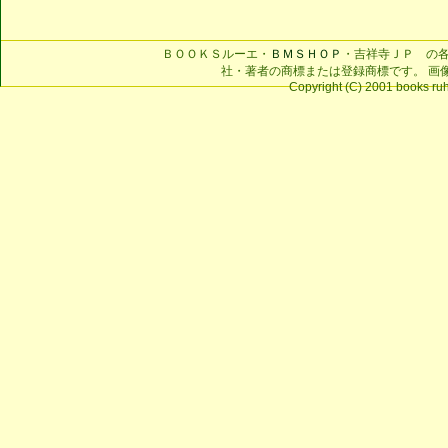
ＢＯＯＫＳルーエ・
ＢＭＳＨＯＰ
・吉祥寺ＪＰ の
社・著者の商標または登録商標です。 画
Copyright (C) 2001 books ruhe