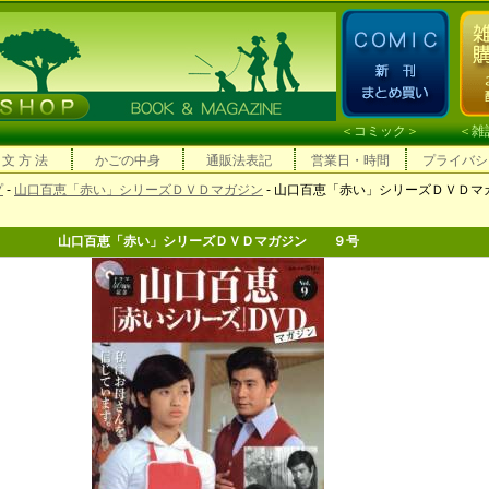
＜
コミック
＞ ＜
雑
 文 方 法
かごの中身
通販法表記
営業日・時間
プライバシ
プ
-
山口百恵「赤い」シリーズＤＶＤマガジン
- 山口百恵「赤い」シリーズＤＶＤマ
山口百恵「赤い」シリーズＤＶＤマガジン ９号