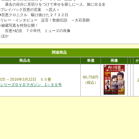
過去の自分に見切りをつけて幸せを探しに一人、旅に出る女
◆プレイバック百恵の言葉 ＜恋人＞
◆百恵クロニクル 駆け抜けた２７３２日
◆リレー・インタビュー 証言！歌姫伝説 ～大石吾朗
★秘蔵写真を特別公開！
百恵×紀信 ７０年代 ミューズの肖像
…ほか
関連商品
商品名
単価
画像
90,758円
2/25 ～2016年3月22日 ５５冊
（税込）
シリーズＤＶＤマガジン 1～５５号