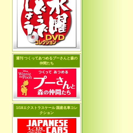
週刊 つくってあつめるプーさんと森の
仲間たち
1/18エクストラスケール 国産名車コレ
クション