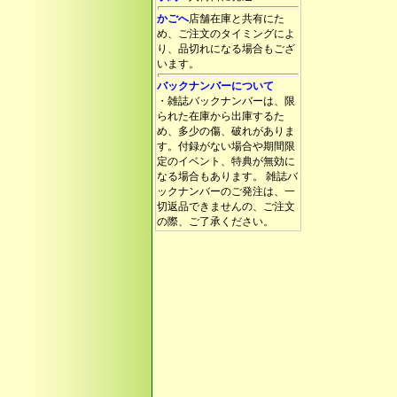
かごへ
店舗在庫と共有にた
め、ご注文のタイミングによ
り、品切れになる場合もござ
います。
バックナンバーについて
・雑誌バックナンバーは、限
られた在庫から出庫するた
め、多少の傷、破れがありま
す。付録がない場合や期間限
定のイベント、特典が無効に
なる場合もあります。 雑誌バ
ックナンバーのご発注は、一
切返品できませんの、ご注文
の際、ご了承ください。