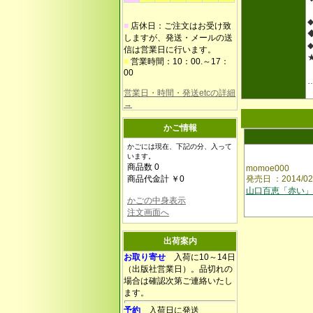
■
店休日：ご注文はお受け致
しますが、発送・メールの送
信は営業日に行います。
■
営業時間：10：00.～17：
00
営業日・時間・発送etcの詳細
→
かご情報
かごには現在、下記の分、入って
います。
商品数 0
momoe000
商品代金計 ￥0
発売日 ：2014/0
山口百恵「赤い」
かごの中身表示
注文画面へ
出荷案内
お取り寄せ
入荷に10～14日
（出版社営業日）。品切れの
場合は確認次第ご連絡いたし
ます。
予約
入荷日に発送