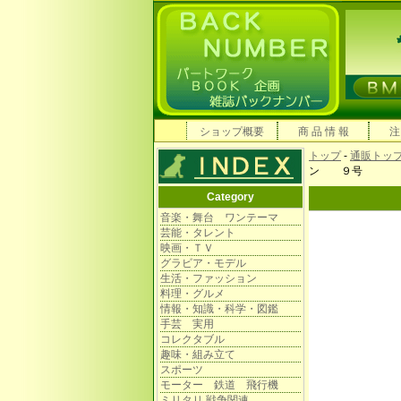
ショップ概要
商 品 情 報
注
トップ
-
通販トッ
ン ９号
Category
音楽・舞台 ワンテーマ
芸能・タレント
映画・ＴＶ
グラビア・モデル
生活・ファッション
料理・グルメ
情報・知識・科学・図鑑
手芸 実用
コレクタブル
趣味・組み立て
スポーツ
モーター 鉄道 飛行機
ミリタリ 戦争関連