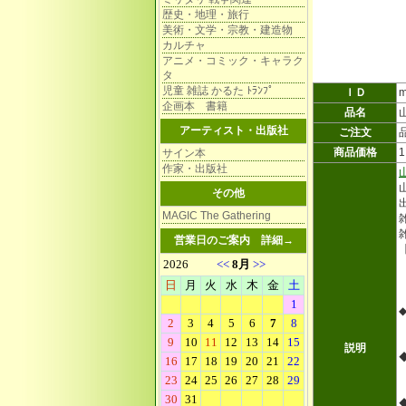
歴史・地理・旅行
美術・文学・宗教・建造物
カルチャ
アニメ・コミック・キャラク
タ
児童 雑誌 かるた ﾄﾗﾝﾌﾟ
ＩＤ
m
企画本 書籍
品名
アーティスト・出版社
ご注文
商品価格
サイン本
作家・出版社
その他
MAGIC The Gathering
雑
営業日のご案内
詳細→
説明