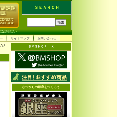
ＳＥＡＲＣＨ
誌定期購読
＞
ー
サイトマップ
お問い合わせ
ガジ
ＢＭＳＨＯＰ Ｘ
なつかしの銀座をつくろう