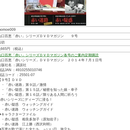
omoe009
山口百恵「赤い」シリーズＤＶＤマガジン ９号
品切
1,665円 （税込）
山口百恵「赤い」シリーズＤＶＤマガジン各号のご案内
定期購読
山口百恵「赤いシリーズ」ＤＶＤマガジン ２０１４年７月１日号
出版社名 ：講談社
誌JAN ：4910255010746
雑誌コード ：25501-07
【９号】ＤＶＤ
・「赤い迷路」第９話／激情
・「赤い疑惑」第１５話／秘密を知った娘・幸子
・「赤い疑惑」第１６話／限りある人間に祈ろう
◆赤いシリーズにディープに浸る！
・赤い疑惑 ウォッチングガイド
・赤い迷路 ウォッチングガイド
◆キャラクターファイル
・赤い疑惑 相良多加子（原知佐子）
・赤い迷路 江上勝（西沢利明）
◆百恵が歌で演じた女たち ～いい日 旅立ち