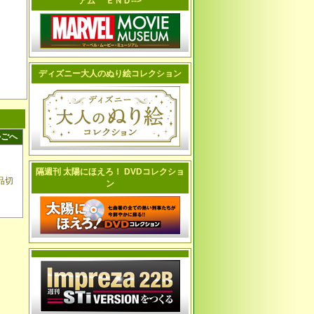
アム ＥＮＤ-->
ディズニー大人のぬり絵コレクション
かごへ
隔週刊 太陽にほえろ！ DVDコレクショ
品切
ン