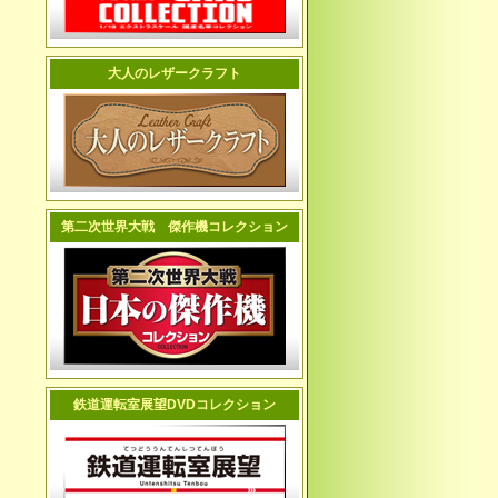
大人のレザークラフト
第二次世界大戦 傑作機コレクション
鉄道運転室展望DVDコレクション