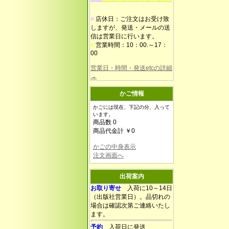
■
店休日：ご注文はお受け致
しますが、発送・メールの送
信は営業日に行います。
■
営業時間：10：00.～17：
00
営業日・時間・発送etcの詳細
→
かご情報
かごには現在、下記の分、入って
います。
商品数 0
商品代金計 ￥0
かごの中身表示
注文画面へ
出荷案内
お取り寄せ
入荷に10～14日
（出版社営業日）。品切れの
場合は確認次第ご連絡いたし
ます。
予約
入荷日に発送