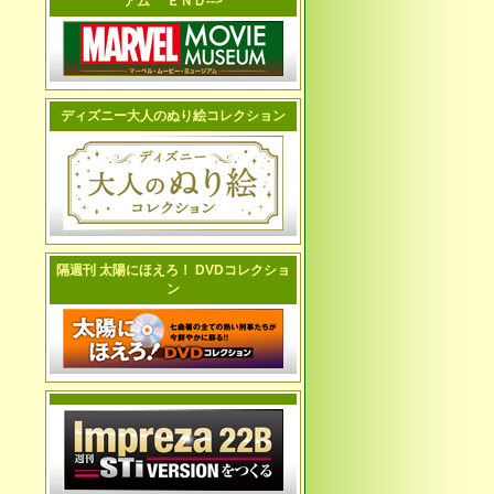
アム ＥＮＤ-->
ディズニー大人のぬり絵コレクション
隔週刊 太陽にほえろ！ DVDコレクショ
ン