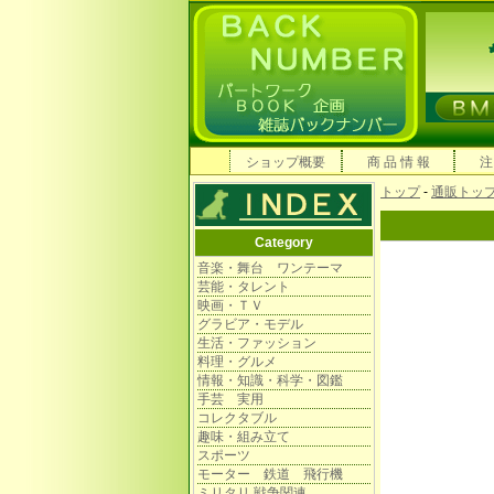
ショップ概要
商 品 情 報
注
トップ
-
通販トッ
Category
音楽・舞台 ワンテーマ
芸能・タレント
映画・ＴＶ
グラビア・モデル
生活・ファッション
料理・グルメ
情報・知識・科学・図鑑
手芸 実用
コレクタブル
趣味・組み立て
スポーツ
モーター 鉄道 飛行機
ミリタリ 戦争関連