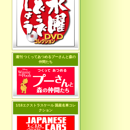
週刊 つくってあつめるプーさんと森の
仲間たち
1/18エクストラスケール 国産名車コレ
クション