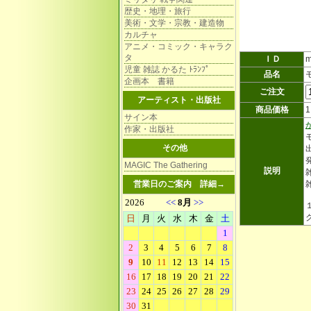
歴史・地理・旅行
美術・文学・宗教・建造物
カルチャ
アニメ・コミック・キャラク
タ
ＩＤ
m
児童 雑誌 かるた ﾄﾗﾝﾌﾟ
品名
企画本 書籍
ご注文
アーティスト・出版社
商品価格
サイン本
作家・出版社
その他
MAGIC The Gathering
説明
雑
営業日のご案内
詳細→