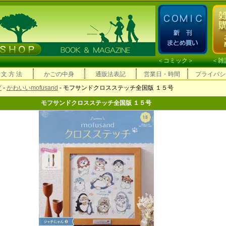
＜
コミック
＞ ＜
雑
 文 方 法
かごの中身
通販法表記
営業日・時間
プライバシ
プ
-
かわいいmofusand
- モフサンドクロスステッチ全国版 １５号
モフサンドクロスステッチ全国版 １５号