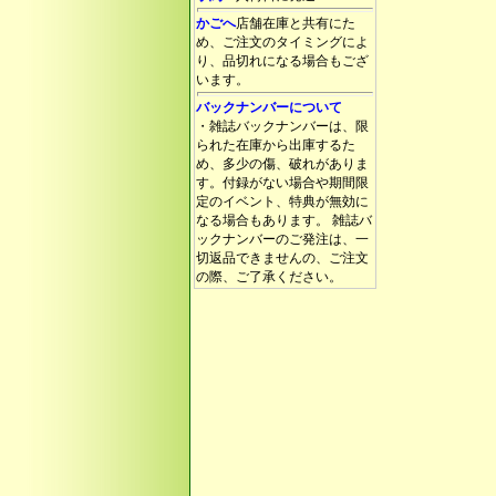
かごへ
店舗在庫と共有にた
め、ご注文のタイミングによ
り、品切れになる場合もござ
います。
バックナンバーについて
・雑誌バックナンバーは、限
られた在庫から出庫するた
め、多少の傷、破れがありま
す。付録がない場合や期間限
定のイベント、特典が無効に
なる場合もあります。 雑誌バ
ックナンバーのご発注は、一
切返品できませんの、ご注文
の際、ご了承ください。