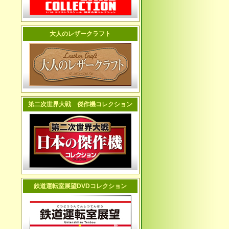
大人のレザークラフト
第二次世界大戦 傑作機コレクション
鉄道運転室展望DVDコレクション