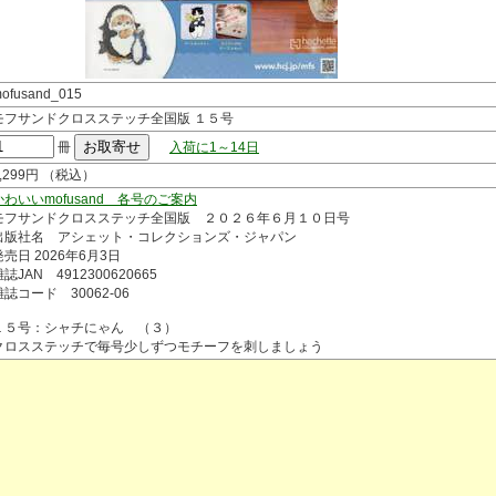
ofusand_015
モフサンドクロスステッチ全国版 １５号
冊
入荷に1～14日
1,299円 （税込）
かわいいmofusand 各号のご案内
モフサンドクロスステッチ全国版 ２０２６年６月１０日号
出版社名 アシェット・コレクションズ・ジャパン
発売日 2026年6月3日
誌JAN 4912300620665
雑誌コード 30062-06
１５号：シャチにゃん （３）
クロスステッチで毎号少しずつモチーフを刺しましょう