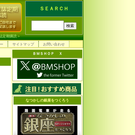
ＳＥＡＲＣＨ
誌定期購読
＞
ー
サイトマップ
お問い合わせ
ＢＭＳＨＯＰ Ｘ
なつかしの銀座をつくろう