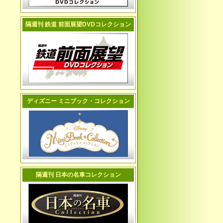
隔週刊 鉄道 前面展望DVDコレクション
ディズニー ミニブック・コレクション
隔週刊 日本の名車コレクション