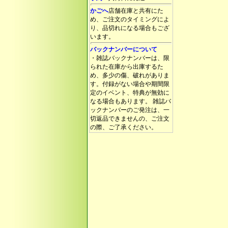
かごへ
店舗在庫と共有にた
め、ご注文のタイミングによ
り、品切れになる場合もござ
います。
バックナンバーについて
・雑誌バックナンバーは、限
られた在庫から出庫するた
め、多少の傷、破れがありま
す。付録がない場合や期間限
定のイベント、特典が無効に
なる場合もあります。 雑誌バ
ックナンバーのご発注は、一
切返品できませんの、ご注文
の際、ご了承ください。