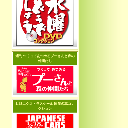
週刊 つくってあつめるプーさんと森の
仲間たち
1/18エクストラスケール 国産名車コレ
クション