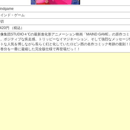
indgame
マインド・ゲーム
品切
,420円 （税込）
像集団STUDIO４℃の最新進化形アニメーション映画「MAIND GAME」の原作コ
ス。ポジティブな疾走感、トリッピーなイマジネーション、そして強烈なメッセージ
ルトな人気を博しながら長らく幻と化していたロビン西の名作コミック奇跡の復刻！
３巻分を一冊に凝縮した完全版仕様で再登場だっ！！