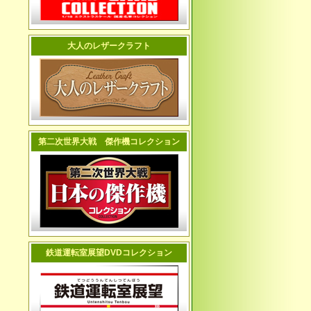
大人のレザークラフト
第二次世界大戦 傑作機コレクション
鉄道運転室展望DVDコレクション