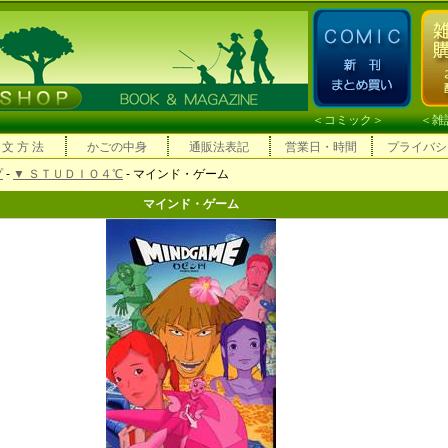
＜
コミック
＞ ＜
雑
 文 方 法
かごの中身
通販法表記
営業日・時間
プライバシ
プ
-
▼ ＳＴＵＤＩＯ４℃
- マインド・ゲーム
マインド・ゲーム