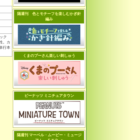
隔週刊 色とモチーフを楽しむかぎ針
編み
ミック
性。カ
単行本
くまのプーさん楽しい刺しゅう
ピーナッツ ミニチュアタウン
隔週刊 マーベル・ムービー・ミュージ