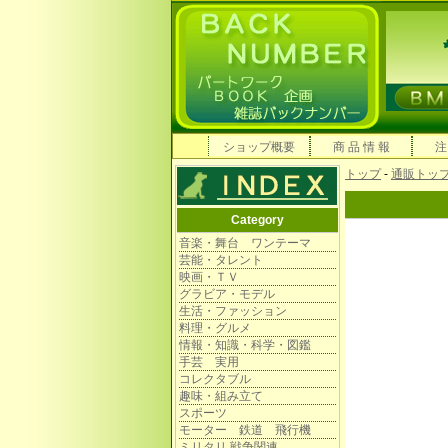
ショップ概要
商 品 情 報
注
トップ
-
通販トッ
Category
音楽・舞台 ワンテーマ
芸能・タレント
映画・ＴＶ
グラビア・モデル
生活・ファッション
料理・グルメ
情報・知識・科学・図鑑
手芸 実用
コレクタブル
趣味・組み立て
スポーツ
モーター 鉄道 飛行機
ミリタリ 戦争関連