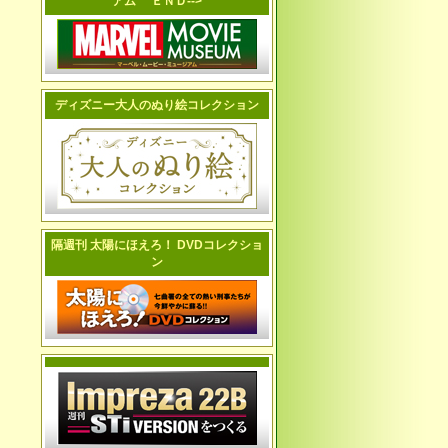
アム ＥＮＤ-->
ディズニー大人のぬり絵コレクション
隔週刊 太陽にほえろ！ DVDコレクショ
ン