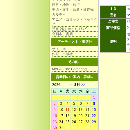
歴史・地理・旅行
ＩＤ
m
美術・文学・宗教・建造物
カルチャ
品名
アニメ・コミック・キャラク
ご注文
タ
商品価格
2
児童 雑誌 かるた ﾄﾗﾝﾌﾟ
企画本 書籍
映
説明
アーティスト・出版社
サイン本
作家・出版社
その他
MAGIC The Gathering
営業日のご案内
詳細→