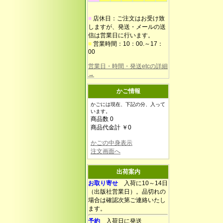
■
店休日：ご注文はお受け致
しますが、発送・メールの送
信は営業日に行います。
■
営業時間：10：00.～17：
00
営業日・時間・発送etcの詳細
→
かご情報
かごには現在、下記の分、入って
います。
商品数 0
商品代金計 ￥0
かごの中身表示
注文画面へ
出荷案内
お取り寄せ
入荷に10～14日
（出版社営業日）。品切れの
場合は確認次第ご連絡いたし
ます。
予約
入荷日に発送