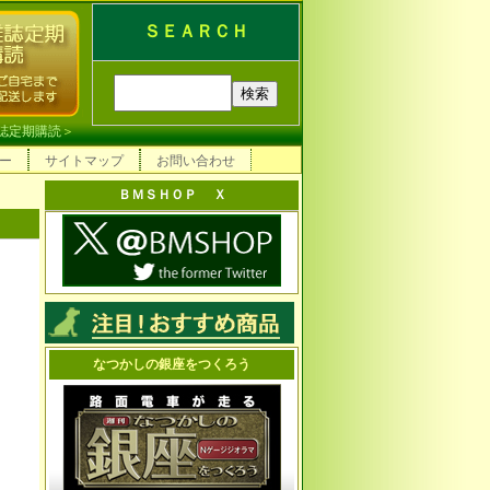
ＳＥＡＲＣＨ
誌定期購読
＞
ー
サイトマップ
お問い合わせ
ＢＭＳＨＯＰ Ｘ
なつかしの銀座をつくろう