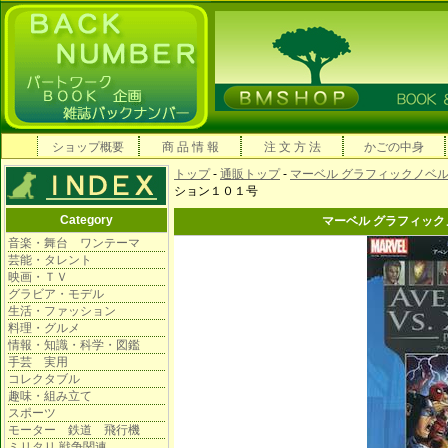
ショップ概要
商 品 情 報
注 文 方 法
かごの中身
トップ
-
通販トップ
-
マーベル グラフィックノベ
ション１０１号
Category
マーベル グラフィッ
音楽・舞台 ワンテーマ
芸能・タレント
映画・ＴＶ
グラビア・モデル
生活・ファッション
料理・グルメ
情報・知識・科学・図鑑
手芸 実用
コレクタブル
趣味・組み立て
スポーツ
モーター 鉄道 飛行機
ミリタリ 戦争関連