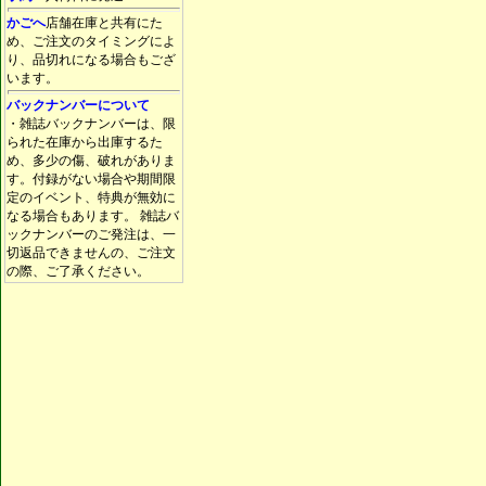
かごへ
店舗在庫と共有にた
め、ご注文のタイミングによ
り、品切れになる場合もござ
います。
バックナンバーについて
・雑誌バックナンバーは、限
られた在庫から出庫するた
め、多少の傷、破れがありま
す。付録がない場合や期間限
定のイベント、特典が無効に
なる場合もあります。 雑誌バ
ックナンバーのご発注は、一
切返品できませんの、ご注文
の際、ご了承ください。