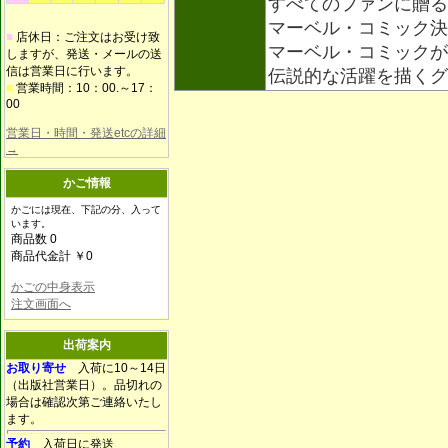
すべてのファンに贈る
マーベル・コミック決
■
店休日：ご注文はお受け致
マーベル・コミックが
しますが、発送・メールの送
信は営業日に行います。
伝説的な活躍を描く
■
営業時間：10：00.～17：
00
営業日・時間・発送etcの詳細
→
かご情報
かごには現在、下記の分、入って
います。
商品数 0
商品代金計 ￥0
かごの中身表示
注文画面へ
出荷案内
お取り寄せ
入荷に10～14日
（出版社営業日）。品切れの
場合は確認次第ご連絡いたし
ます。
予約
入荷日に発送