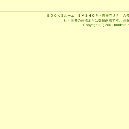
ＢＯＯＫＳルーエ・
ＢＭＳＨＯＰ
・吉祥寺ＪＰ の
社・著者の商標または登録商標です。 画
Copyright (C) 2001 books ruhe