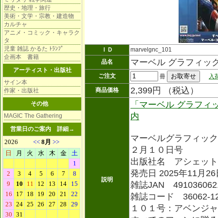
歴史・地理・旅行
美術・文学・宗教・建造物
カルチャ
アニメ・コミック・キャラク
タ
児童 雑誌 かるた ﾄﾗﾝﾌﾟ
ＩＤ
marvelgnc_101
企画本 書籍
マーベル グラフィッ
品名
アーティスト・出版社
ご注文
冊
入
サイン本
2,399円 （税込）
商品価格
作家・出版社
「マーベル グラフィ
その他
内
MAGIC The Gathering
営業日のご案内
詳細→
マーベルグラフィック
２月１０日号
出版社名 アシェット
発売日 2025年11月2
説明
雑誌JAN 491036062
雑誌コード 36062-1
１０１号：アベンジャ