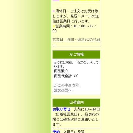
■
店休日：ご注文はお受け致
しますが、発送・メールの送
信は営業日に行います。
■
営業時間：10：00.～17：
00
営業日・時間・発送etcの詳細
→
かご情報
かごには現在、下記の分、入って
います。
商品数 0
商品代金計 ￥0
かごの中身表示
注文画面へ
出荷案内
お取り寄せ
入荷に10～14日
（出版社営業日）。品切れの
場合は確認次第ご連絡いたし
ます。
予約
入荷日に発送