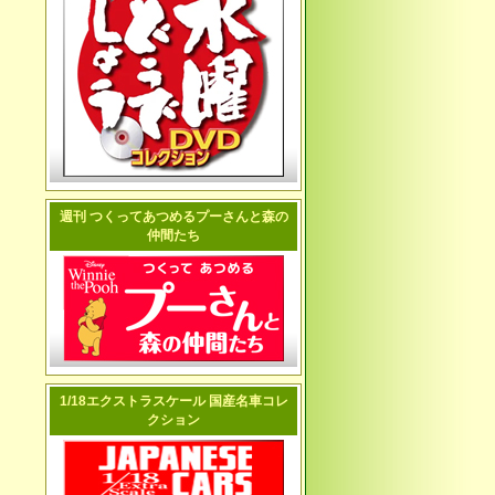
週刊 つくってあつめるプーさんと森の
仲間たち
1/18エクストラスケール 国産名車コレ
クション