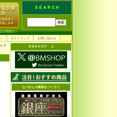
ＳＥＡＲＣＨ
誌定期購読
＞
ー
サイトマップ
お問い合わせ
コレク
ＢＭＳＨＯＰ Ｘ
なつかしの銀座をつくろう