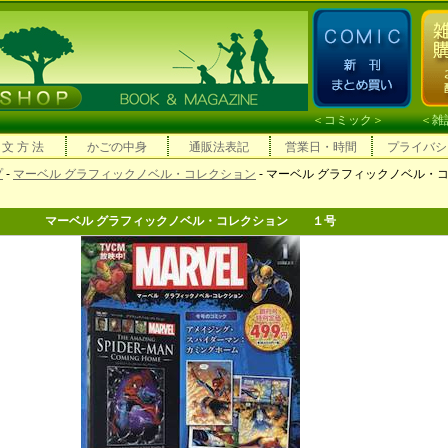
＜
コミック
＞ ＜
雑
 文 方 法
かごの中身
通販法表記
営業日・時間
プライバシ
プ
-
マーベル グラフィックノベル・コレクション
- マーベル グラフィックノベル・
マーベル グラフィックノベル・コレクション １号