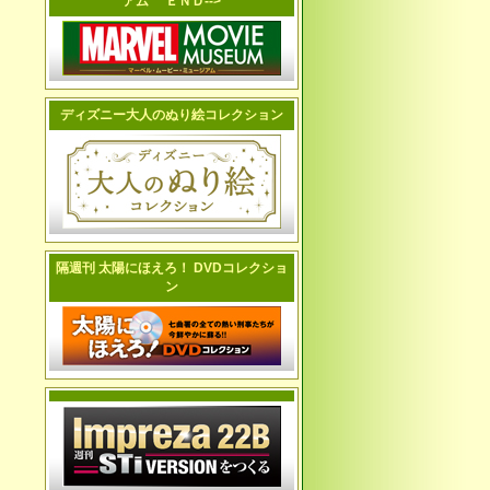
アム ＥＮＤ-->
ディズニー大人のぬり絵コレクション
隔週刊 太陽にほえろ！ DVDコレクショ
ン