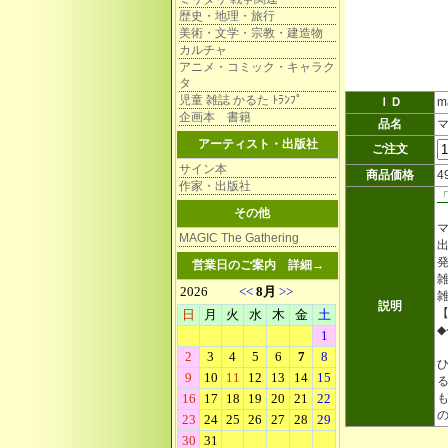
歴史・地理・旅行
美術・文学・宗教・建造物
カルチャ
アニメ・コミック・キャラク
タ
児童 雑誌 かるた ﾄﾗﾝﾌﾟ
ＩＤ
m
企画本 書籍
品名
アーティスト・出版社
ご注文
サイン本
商品価格
4
作家・出版社
その他
MAGIC The Gathering
発
営業日のご案内
詳細→
雑
雑
説明