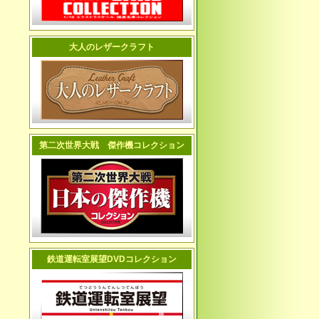
大人のレザークラフト
第二次世界大戦 傑作機コレクション
鉄道運転室展望DVDコレクション