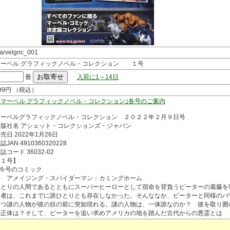
arvelgnc_001
マーベル グラフィックノベル・コレクション １号
冊
入荷に1～14日
99円 （税込）
「マーベル グラフィックノベル・コレクション｣各号のご案内
マーベルグラフィックノベル・コレクション ２０２２年２月９日号
出版社名 アシェット・コレクションズ・ジャパン
売日 2022年1月26日
誌JAN 4910360320228
誌コード 36032-02
【１号】
◆今号のコミック
アメイジング・スパイダーマン：カミングホーム
ひとりの人間であるとともにスーパーヒーローとして宿命を背負うピーターの葛藤を
る者は、これまでに誰ひとりとも存在しなかった。そんななか、ピーターと同様のパ
もつ謎の人物が彼の目の前に突如現れる。謎の人物は、一体誰なのか？ 彼を取り囲
の正体は？そして、ピーターを追い求めアメリカの地を踏んだ古代からの悪霊とは