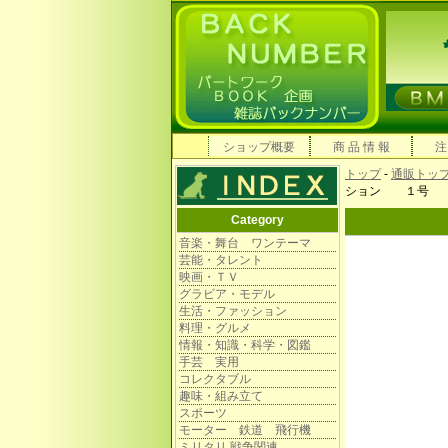
ショップ概要
商 品 情 報
注
トップ
-
通販トッ
ション １号
Category
音楽・舞台 ワンテーマ
芸能・タレント
映画・ＴＶ
グラビア・モデル
生活・ファッション
料理・グルメ
情報・知識・科学・図鑑
手芸 実用
コレクタブル
趣味・組み立て
スポーツ
モーター 鉄道 飛行機
ミリタリ 戦争関連