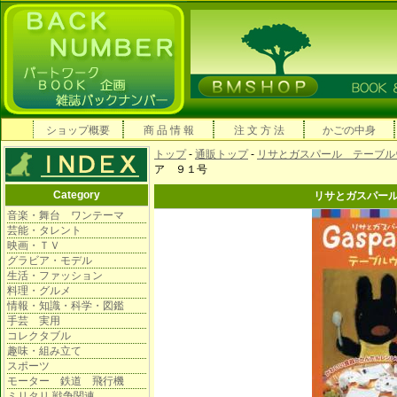
ショップ概要
商 品 情 報
注 文 方 法
かごの中身
トップ
-
通販トップ
-
リサとガスパール テーブル
ア ９１号
Category
リサとガスパー
音楽・舞台 ワンテーマ
芸能・タレント
映画・ＴＶ
グラビア・モデル
生活・ファッション
料理・グルメ
情報・知識・科学・図鑑
手芸 実用
コレクタブル
趣味・組み立て
スポーツ
モーター 鉄道 飛行機
ミリタリ 戦争関連