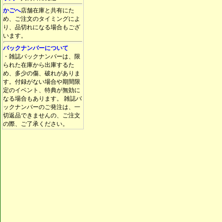
かごへ
店舗在庫と共有にた
め、ご注文のタイミングによ
り、品切れになる場合もござ
います。
バックナンバーについて
・雑誌バックナンバーは、限
られた在庫から出庫するた
め、多少の傷、破れがありま
す。付録がない場合や期間限
定のイベント、特典が無効に
なる場合もあります。 雑誌バ
ックナンバーのご発注は、一
切返品できませんの、ご注文
の際、ご了承ください。