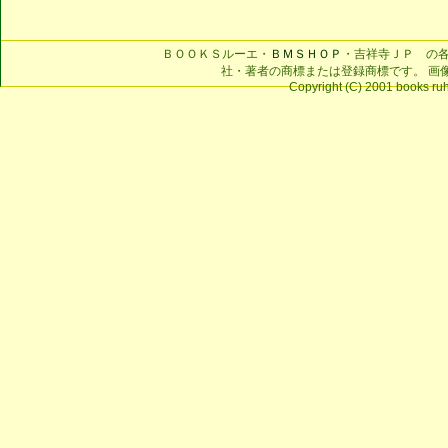
ＢＯＯＫＳルーエ・
ＢＭＳＨＯＰ
・吉祥寺ＪＰ の
社・著者の商標または登録商標です。 画
Copyright (C) 2001 books ruhe