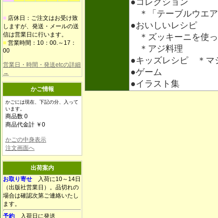
●コレクション
＊「テーブルウエア
■
店休日：ご注文はお受け致
●おいしいレシピ
しますが、発送・メールの送
信は営業日に行います。
＊ズッキーニを使っ
■
営業時間：10：00.～17：
＊アジ料理
00
●キッズレシピ ＊マ
営業日・時間・発送etcの詳細
●ゲーム
→
●イラスト集
かご情報
かごには現在、下記の分、入って
います。
商品数 0
商品代金計 ￥0
かごの中身表示
注文画面へ
出荷案内
お取り寄せ
入荷に10～14日
（出版社営業日）。品切れの
場合は確認次第ご連絡いたし
ます。
予約
入荷日に発送