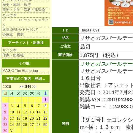
歴史・地理・旅行
美術・文学・宗教・建造物
カルチャ
アニメ・コミック・キャラク
タ
児童 雑誌 かるた ﾄﾗﾝﾌﾟ
ＩＤ
lisagas_091
企画本 書籍
リサとガスパールテー
品名
アーティスト・出版社
品切
ご注文
サイン本
1,875円 （税込）
商品価格
作家・出版社
リサとガスパールテー
その他
リサとガスパールテー
MAGIC The Gathering
１６日号
営業日のご案内
詳細→
出版社名 ：アシェッ
発売日 ：2014年7月2
雑誌JAN ：491024983
雑誌コード ：24983-0
【９１号】☆コレクシ
説明
ｍ×横：１３ｃｍ 素