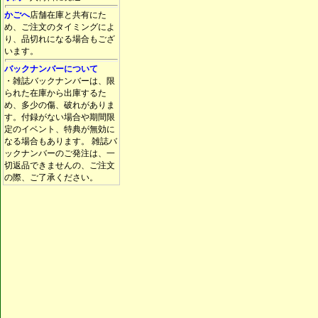
かごへ
店舗在庫と共有にた
め、ご注文のタイミングによ
り、品切れになる場合もござ
います。
バックナンバーについて
・雑誌バックナンバーは、限
られた在庫から出庫するた
め、多少の傷、破れがありま
す。付録がない場合や期間限
定のイベント、特典が無効に
なる場合もあります。 雑誌バ
ックナンバーのご発注は、一
切返品できませんの、ご注文
の際、ご了承ください。