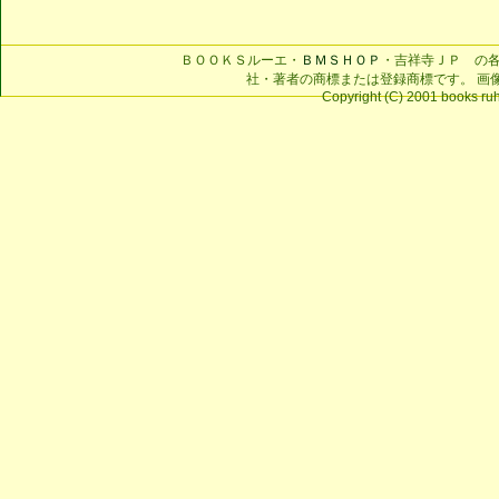
ＢＯＯＫＳルーエ・
ＢＭＳＨＯＰ
・吉祥寺ＪＰ の
社・著者の商標または登録商標です。 画
Copyright (C) 2001 books ruhe