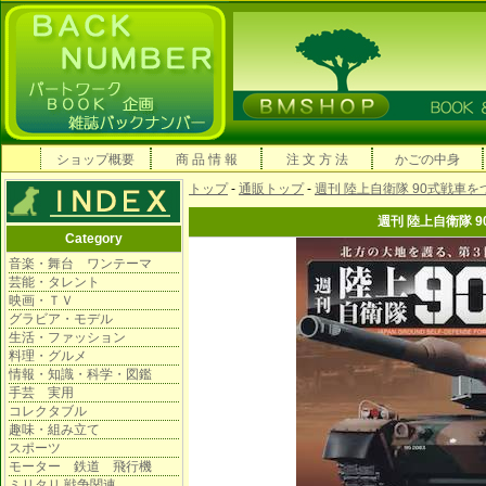
ショップ概要
商 品 情 報
注 文 方 法
かごの中身
トップ
-
通販トップ
-
週刊 陸上自衛隊 90式戦車を
週刊 陸上自衛隊 
Category
音楽・舞台 ワンテーマ
芸能・タレント
映画・ＴＶ
グラビア・モデル
生活・ファッション
料理・グルメ
情報・知識・科学・図鑑
手芸 実用
コレクタブル
趣味・組み立て
スポーツ
モーター 鉄道 飛行機
ミリタリ 戦争関連