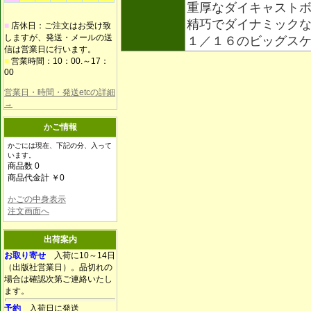
重厚なダイキャスト
精巧でダイナミック
■
店休日：ご注文はお受け致
しますが、発送・メールの送
１／１６のビッグス
信は営業日に行います。
■
営業時間：10：00.～17：
00
営業日・時間・発送etcの詳細
→
かご情報
かごには現在、下記の分、入って
います。
商品数 0
商品代金計 ￥0
かごの中身表示
注文画面へ
出荷案内
お取り寄せ
入荷に10～14日
（出版社営業日）。品切れの
場合は確認次第ご連絡いたし
ます。
予約
入荷日に発送