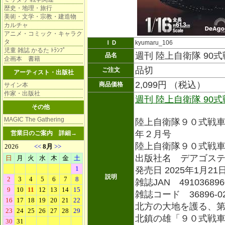
歴史・地理・旅行
美術・文学・宗教・建造物
カルチャ
アニメ・コミック・キャラク
タ
ＩＤ
kyumaru_106
児童 雑誌 かるた ﾄﾗﾝﾌﾟ
週刊 陸上自衛隊 90
品名
企画本 書籍
品切
ご注文
アーティスト・出版社
2,099円 （税込）
商品価格
サイン本
作家・出版社
週刊 陸上自衛隊 90
その他
MAGIC The Gathering
陸上自衛隊９０式戦
年２月号
営業日のご案内
詳細→
陸上自衛隊９０式戦
出版社名 デアゴス
発売日 2025年1月21
説明
雑誌JAN 491036896
雑誌コード 36896-0
北方の大地を護る、
北鎮の雄「９０式戦