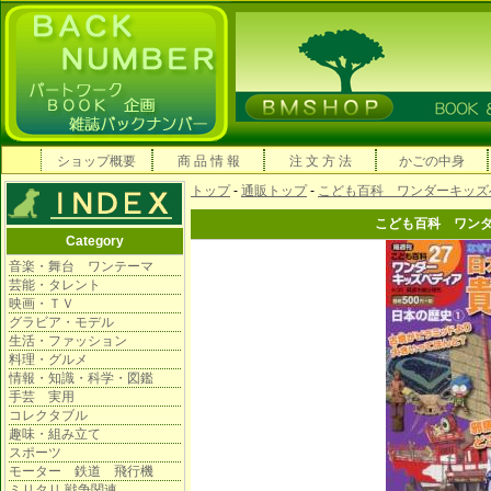
ショップ概要
商 品 情 報
注 文 方 法
かごの中身
トップ
-
通販トップ
-
こども百科 ワンダーキッズ
こども百科 ワン
Category
音楽・舞台 ワンテーマ
芸能・タレント
映画・ＴＶ
グラビア・モデル
生活・ファッション
料理・グルメ
情報・知識・科学・図鑑
手芸 実用
コレクタブル
趣味・組み立て
スポーツ
モーター 鉄道 飛行機
ミリタリ 戦争関連