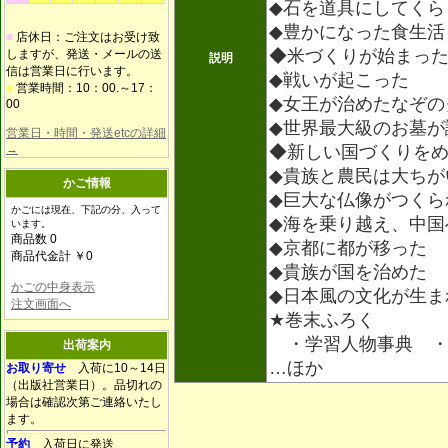
◆石を道具にしてくら
◆豊かになった食生活
■
店休日：ご注文はお受け致
◆米づくりが始まっ
しますが、発送・メールの送
説明
信は営業日に行います。
◆戦いが起こった
■
営業時間：10：00.～17：
◆女王が治めたなぞの
00
◆世界最大級のお墓が
営業日・時間・発送etcの詳細
→
◆新しい国づくりを
◆貴族と農民は大ちが
かご情報
◆巨大な仏像がつくら
かごには現在、下記の分、入って
◆海を乗り越え、中国
います。
商品数 0
◆京都に都が移った
商品代金計 ￥0
◆貴族が国を治めた
かごの中身表示
◆日本風の文化が生ま
注文画面へ
★巻末ふろく
・学習人物事典 ・
出荷案内
…ほか
お取り寄せ
入荷に10～14日
（出版社営業日）。品切れの
場合は確認次第ご連絡いたし
ます。
予約
入荷日に発送