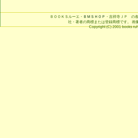
ＢＯＯＫＳルーエ・
ＢＭＳＨＯＰ
・吉祥寺ＪＰ の
社・著者の商標または登録商標です。 画
Copyright (C) 2001 books ruhe