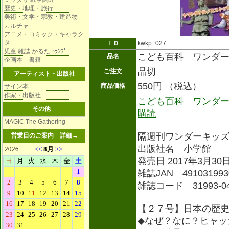
歴史・地理・旅行
美術・文学・宗教・建造物
カルチャ
アニメ・コミック・キャラク
タ
ＩＤ
kwkp_027
児童 雑誌 かるた ﾄﾗﾝﾌﾟ
こども百科 ワンダ
品名
企画本 書籍
品切
ご注文
アーティスト・出版社
550円 （税込）
商品価格
サイン本
作家・出版社
こども百科 ワンダ
その他
購読
MAGIC The Gathering
隔週刊ワンダーキッ
営業日のご案内
詳細→
出版社名 小学館
発売日 2017年3月30
雑誌JAN 491031993
雑誌コード 31993-0
【２７号】日本の歴
◆なぜ？なに？ヒャッ