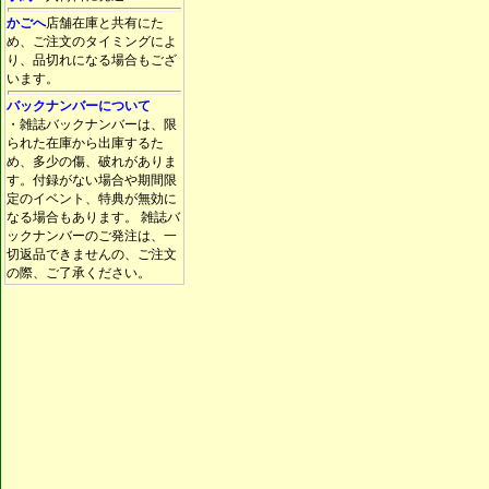
かごへ
店舗在庫と共有にた
め、ご注文のタイミングによ
り、品切れになる場合もござ
います。
バックナンバーについて
・雑誌バックナンバーは、限
られた在庫から出庫するた
め、多少の傷、破れがありま
す。付録がない場合や期間限
定のイベント、特典が無効に
なる場合もあります。 雑誌バ
ックナンバーのご発注は、一
切返品できませんの、ご注文
の際、ご了承ください。