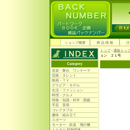
ショップ概要
商 品 情 報
注
トップ
-
通販トッ
ョン ２１号
Category
音楽・舞台 ワンテーマ
芸能・タレント
映画・ＴＶ
グラビア・モデル
生活・ファッション
料理・グルメ
情報・知識・科学・図鑑
手芸 実用
コレクタブル
趣味・組み立て
スポーツ
モーター 鉄道 飛行機
ミリタリ 戦争関連