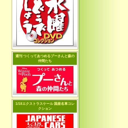
週刊 つくってあつめるプーさんと森の
仲間たち
1/18エクストラスケール 国産名車コレ
クション