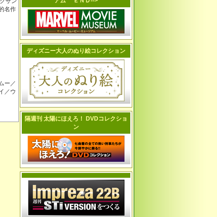
アム ＥＮＤ-->
クサン
的名作
ディズニー大人のぬり絵コレクション
ムー／
イ／ウ
隔週刊 太陽にほえろ！ DVDコレクショ
ン