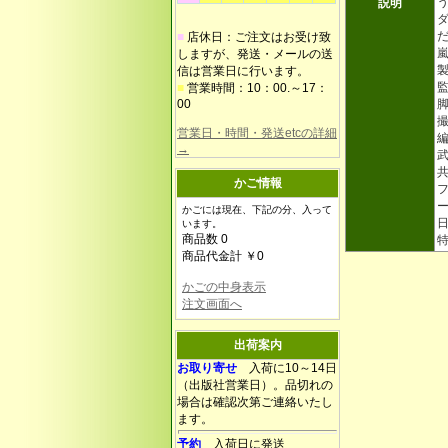
説明
■
店休日：ご注文はお受け致
嵐
しますが、発送・メールの送
信は営業日に行います。
■
営業時間：10：00.～17：
00
営業日・時間・発送etcの詳細
→
かご情報
かごには現在、下記の分、入って
います。
商品数 0
商品代金計 ￥0
かごの中身表示
注文画面へ
出荷案内
お取り寄せ
入荷に10～14日
（出版社営業日）。品切れの
場合は確認次第ご連絡いたし
ます。
予約
入荷日に発送