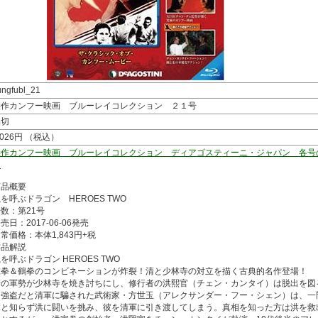
ungfubl_21
傑作カンフー映画 ブルーレイコレクション ２１号
品切
,026円 （税込）
傑作カンフー映画 ブルーレイコレクション ディアゴスティーニ・ジャパン 各号
内
商品概要
を呼ぶドラゴン HEROES TWO
数：第21号
売日：2017-06-06発売
常価格：本体1,843円+税
作品解説
を呼ぶドラゴン HEROES TWO
虎拳＆鶴拳のコンビネーションが炸裂！清と少林寺の対立を描く古典的名作登場！
清の軍勢が少林寺を焼き討ちにし、修行者の洪熙官（チェン・カンタイ）は脱出を図
は強盗だと清軍に騙された武術家・方世玉（アレクサンダー・フー・シェン）は、一
輩と知らず洪に闘いを挑み、彼を清軍に引き渡してしまう。真相を知った方は洪を救