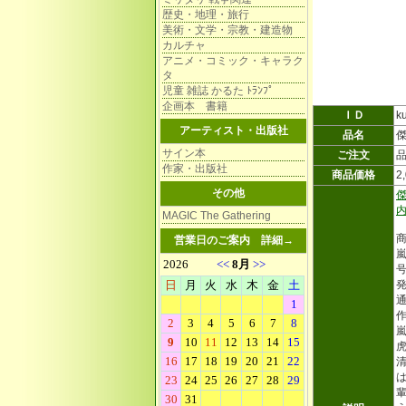
歴史・地理・旅行
美術・文学・宗教・建造物
カルチャ
アニメ・コミック・キャラク
タ
児童 雑誌 かるた ﾄﾗﾝﾌﾟ
企画本 書籍
ＩＤ
k
アーティスト・出版社
品名
サイン本
ご注文
作家・出版社
商品価格
2
その他
MAGIC The Gathering
営業日のご案内
詳細→
嵐
号
発
通
嵐