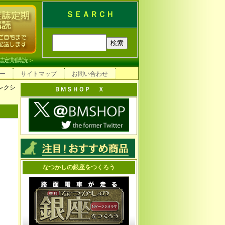
ＳＥＡＲＣＨ
誌定期購読
＞
ー
サイトマップ
お問い合わせ
レクシ
ＢＭＳＨＯＰ Ｘ
なつかしの銀座をつくろう