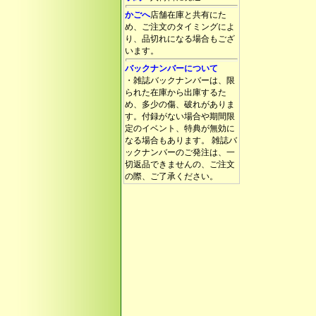
かごへ
店舗在庫と共有にた
め、ご注文のタイミングによ
り、品切れになる場合もござ
います。
バックナンバーについて
・雑誌バックナンバーは、限
られた在庫から出庫するた
め、多少の傷、破れがありま
す。付録がない場合や期間限
定のイベント、特典が無効に
なる場合もあります。 雑誌バ
ックナンバーのご発注は、一
切返品できませんの、ご注文
の際、ご了承ください。