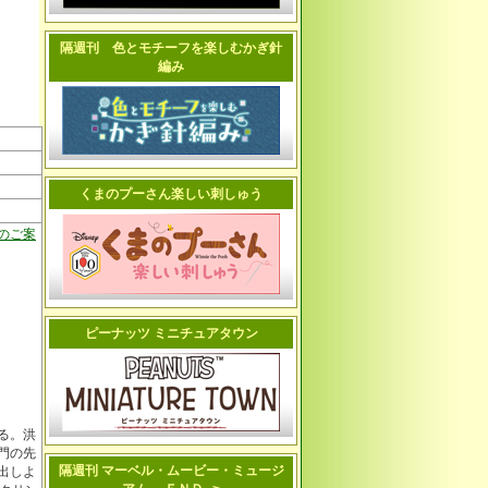
隔週刊 色とモチーフを楽しむかぎ針
編み
くまのプーさん楽しい刺しゅう
のご案
ピーナッツ ミニチュアタウン
る。洪
門の先
隔週刊 マーベル・ムービー・ミュージ
出しよ