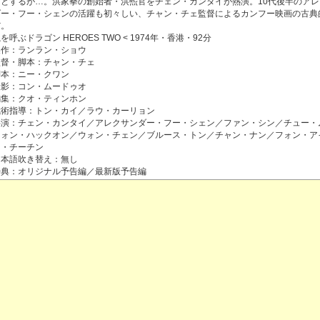
うとするが…。洪家拳の創始者・洪煕官をチェン・カンタイが熱演。10代後半のアレ
ダー・フー・シェンの活躍も初々しい、チャン・チェ監督によるカンフー映画の古典
だ。
を呼ぶドラゴン HEROES TWO < 1974年・香港・92分
製作：ランラン・ショウ
監督・脚本：チャン・チェ
脚本：ニー・クワン
撮影：コン・ムードゥオ
編集：クオ・ティンホン
武術指導：トン・カイ／ラウ・カーリョン
共演：チェン・カンタイ／アレクサンダー・フー・シェン／ファン・シン／チュー・
フォン・ハックオン／ウォン・チェン／ブルース・トン／チャン・ナン／フォン・ア
ー・チーチン
日本語吹き替え：無し
特典：オリジナル予告編／最新版予告編