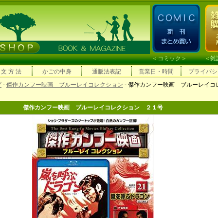
＜
コミック
＞ ＜
雑
 文 方 法
かごの中身
通販法表記
営業日・時間
プライバシ
プ
-
傑作カンフー映画 ブルーレイコレクション
- 傑作カンフー映画 ブルーレイコ
傑作カンフー映画 ブルーレイコレクション ２１号