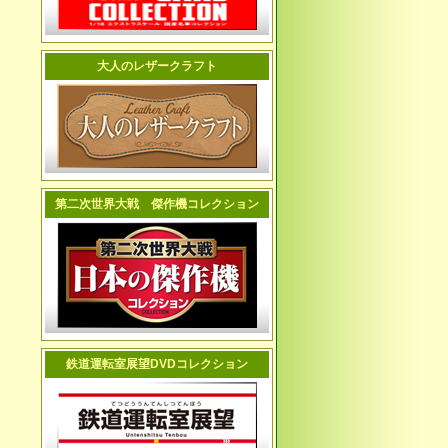
大人のレザークラフト
第二次世界大戦 傑作機コレクション
鉄道運転室展望DVDコレクション