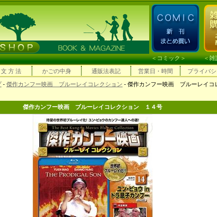
＜
コミック
＞ ＜
雑
 文 方 法
かごの中身
通販法表記
営業日・時間
プライバシ
プ
-
傑作カンフー映画 ブルーレイコレクション
- 傑作カンフー映画 ブルーレイコ
傑作カンフー映画 ブルーレイコレクション １４号