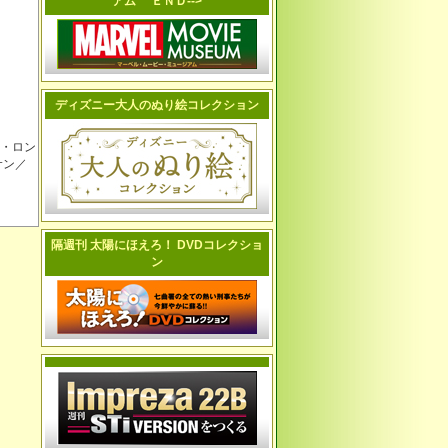
アム ＥＮＤ-->
ディズニー大人のぬり絵コレクション
ン・ロン
サン／
隔週刊 太陽にほえろ！ DVDコレクショ
ン