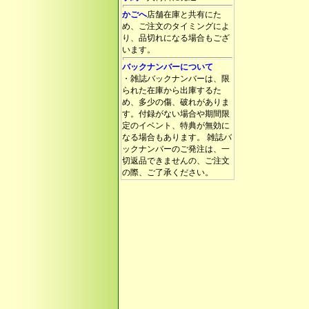
かごへ
店舗在庫と共有にた
め、ご注文のタイミングによ
り、品切れになる場合もござ
います。
バックナンバーについて
・雑誌バックナンバーは、限
られた在庫から出庫するた
め、多少の傷、破れがありま
す。付録がない場合や期間限
定のイベント、特典が無効に
なる場合もあります。 雑誌バ
ックナンバーのご発注は、一
切返品できませんの、ご注文
の際、ご了承ください。