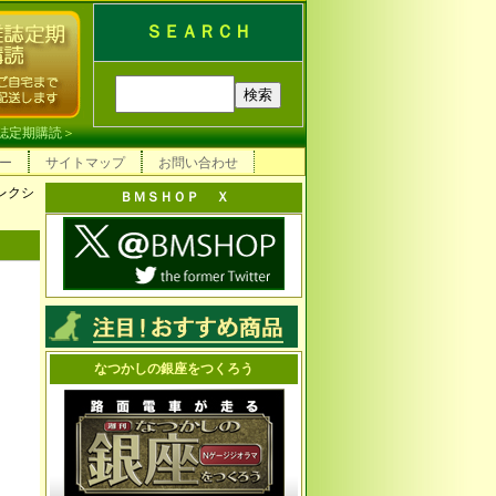
ＳＥＡＲＣＨ
誌定期購読
＞
ー
サイトマップ
お問い合わせ
レクシ
ＢＭＳＨＯＰ Ｘ
なつかしの銀座をつくろう