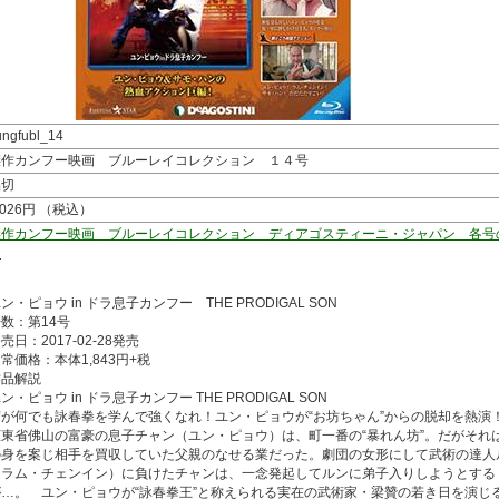
ungfubl_14
傑作カンフー映画 ブルーレイコレクション １４号
品切
,026円 （税込）
傑作カンフー映画 ブルーレイコレクション ディアゴスティーニ・ジャパン 各号
内
ン・ピョウ in ドラ息子カンフー THE PRODIGAL SON
数：第14号
売日：2017-02-28発売
常価格：本体1,843円+税
作品解説
ン・ピョウ in ドラ息子カンフー THE PRODIGAL SON
何が何でも詠春拳を学んで強くなれ！ユン・ピョウが“お坊ちゃん”からの脱却を熱演
広東省佛山の富豪の息子チャン（ユン・ピョウ）は、町一番の“暴れん坊”。だがそれ
の身を案じ相手を買収していた父親のなせる業だった。劇団の女形にして武術の達人
（ラム・チェンイン）に負けたチャンは、一念発起してルンに弟子入りしようとする
が…。 ユン・ピョウが“詠春拳王”と称えられる実在の武術家・梁贊の若き日を演じ