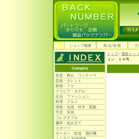
ショップ概要
商 品 情 報
注
トップ
-
通販トッ
ョン １４号
Category
音楽・舞台 ワンテーマ
芸能・タレント
映画・ＴＶ
グラビア・モデル
生活・ファッション
料理・グルメ
情報・知識・科学・図鑑
手芸 実用
コレクタブル
趣味・組み立て
スポーツ
モーター 鉄道 飛行機
ミリタリ 戦争関連