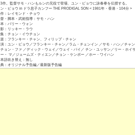
第3作。監督サモ・ハンもルンの兄役で登場、ユン・ピョウに詠春拳を伝授する。
ン・ピョウ in ドラ息子カンフー THE PRODIGAL SON < 1981年・香港・104分 >
製作：レイモンド・チョウ
監督・脚本・武術指導：サモ・ハン
脚本：バリー・ウォン
撮影：リッキー・ラウ
編集：チョン・イウチョン
音楽：フランキー・チャン、フィリップ・チャン
共演：ユン・ピョウ／フランキー・チャン／ラム・チェンイン ／サモ・ハン／チャ
／チョン・ファ ／ディック・ウェイ／ウェイ・パイ／ チン・ユッサン／リー・ホイ
ウー・ マ／ジェームズ・ティエン／チョン・ケンポー ／ホー・ワイハン
日本語吹き替え：無し
特典：オリジナル予告編／最新版予告編