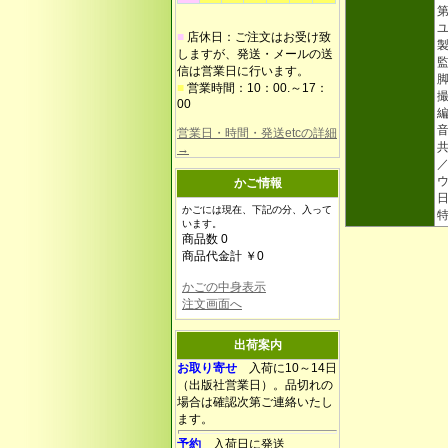
ユ
■
店休日：ご注文はお受け致
しますが、発送・メールの送
信は営業日に行います。
■
営業時間：10：00.～17：
00
営業日・時間・発送etcの詳細
→
かご情報
かごには現在、下記の分、入って
います。
商品数 0
商品代金計 ￥0
かごの中身表示
注文画面へ
出荷案内
お取り寄せ
入荷に10～14日
（出版社営業日）。品切れの
場合は確認次第ご連絡いたし
ます。
予約
入荷日に発送