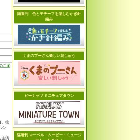
隔週刊 色とモチーフを楽しむかぎ針
編み
くまのプーさん楽しい刺しゅう
のご案
ピーナッツ ミニチュアタウン
！
は、彼
ルン
隔週刊 マーベル・ムービー・ミュージ
る主演