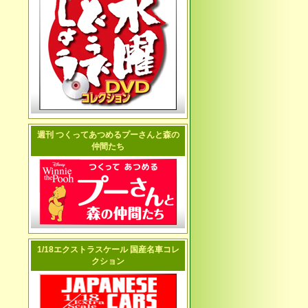
週刊 つくってあつめるプーさんと森の
仲間たち
1/18エクストラスケール 国産名車コレ
クション