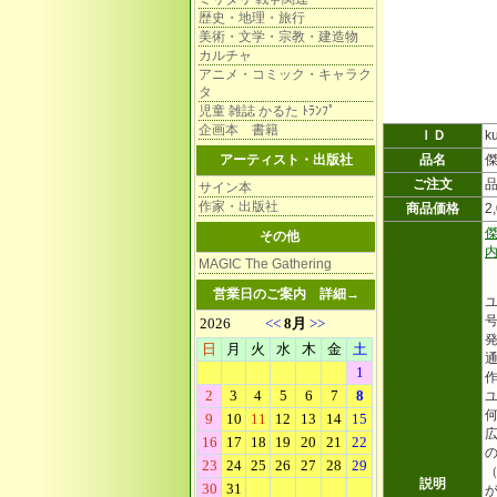
歴史・地理・旅行
美術・文学・宗教・建造物
カルチャ
アニメ・コミック・キャラク
タ
児童 雑誌 かるた ﾄﾗﾝﾌﾟ
企画本 書籍
ＩＤ
k
アーティスト・出版社
品名
ご注文
サイン本
作家・出版社
商品価格
2
その他
MAGIC The Gathering
営業日のご案内
詳細→
ユ
号
発
通
ユ
説明