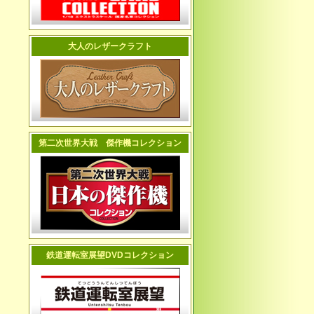
大人のレザークラフト
第二次世界大戦 傑作機コレクション
鉄道運転室展望DVDコレクション