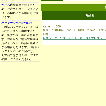
かごへ
店舗在庫と共有にた
め、ご注文のタイミングによ
り、品切れになる場合もござ
商品名
います。
バックナンバーについて
kamenrh_000
・雑誌バックナンバーは、限
発売日 : 2014年09月23日 昭和＋平成の３１
られた在庫から出庫するた
別号！
め、多少の傷、破れがありま
仮面ライダー平成 ｖｏｌ．０ ３１大仮面ライ
す。付録がない場合や期間限
定のイベント、特典が無効に
なる場合もあります。 雑誌バ
ックナンバーのご発注は、一
切返品できませんの、ご注文
の際、ご了承ください。