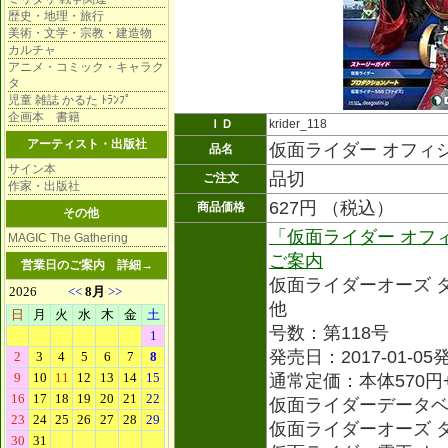
歴史・地理・旅行
美術・文学・宗教・建造物
カルチャ
アニメ・コミック・キャラク
タ
児童 雑誌 かるた ﾄﾗﾝﾌﾟ
企画本 書籍
ＩＤ
krider_118
アーティスト・出版社
仮面ライダー オフィシ
品名
サイン本
品切
ご注文
作家・出版社
627円 （税込）
商品価格
その他
「仮面ライダー オフ
MAGIC The Gathering
ご案内
営業日のご案内
詳細→
仮面ライダーオーズ 
他
号数：第118号
発売日：2017-01-05
通常定価：本体570円
仮面ライダーデータ
仮面ライダーオーズ 