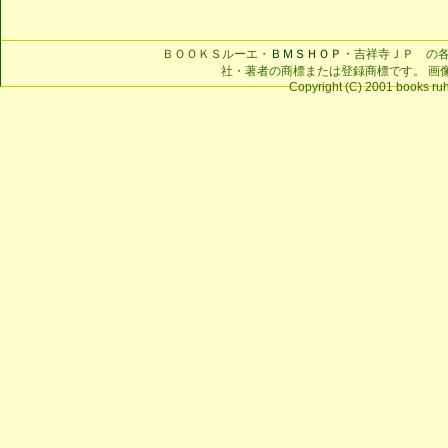
ＢＯＯＫＳルーエ・
ＢＭＳＨＯＰ
・吉祥寺ＪＰ の
社・著者の商標または登録商標です。 画
Copyright (C) 2001 books ruhe