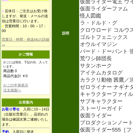
仮面ライダー電王 ウ
仮面ライダーファム
■
店休日：ご注文はお受け致
怪人図鑑
しますが、発送・メールの送
信は営業日に行います。
ラ・ドルド・グ
■
営業時間：10：00.～17：
クロウロード コルウ
00
説明
ゴルトフェニックス
営業日・時間・発送etcの詳細
オウルイマジン
→
バード・ドーパント 
かご情報
荒ワシ師団長
かごには現在、下記の分、入って
サタンホーク
います。
商品数 0
アイテムカタログ
商品代金計 ￥0
カラクリ動物 茜鷹／
かごの中身表示
ゼロライナー ナギナ
注文画面へ
キャラクターファイ
サブキャラクター
出荷案内
ストーリーガイド
お取り寄せ
入荷に10～14日
（出版社営業日）。品切れの
仮面ライダー
場合は確認次第ご連絡いたし
プロダクションノー
ます。
仮面ライダー555［
予約
入荷日に発送