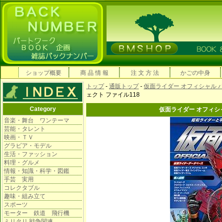
ショップ概要
商 品 情 報
注 文 方 法
かごの中身
トップ
-
通販トップ
-
仮面ライダー オフィシャル 
ェクト ファイル118
Category
仮面ライダー オフィシャ
音楽・舞台 ワンテーマ
芸能・タレント
映画・ＴＶ
グラビア・モデル
生活・ファッション
料理・グルメ
情報・知識・科学・図鑑
手芸 実用
コレクタブル
趣味・組み立て
スポーツ
モーター 鉄道 飛行機
ミリタリ 戦争関連