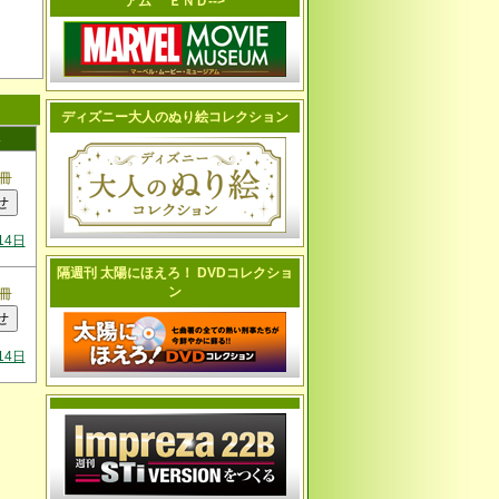
アム ＥＮＤ-->
ディズニー大人のぬり絵コレクション
冊
14日
隔週刊 太陽にほえろ！ DVDコレクショ
ン
冊
14日