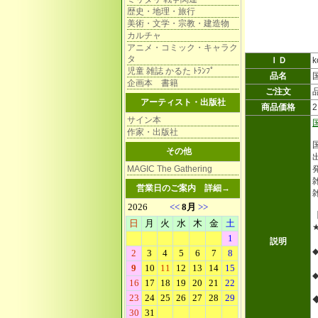
歴史・地理・旅行
美術・文学・宗教・建造物
カルチャ
アニメ・コミック・キャラク
タ
ＩＤ
k
児童 雑誌 かるた ﾄﾗﾝﾌﾟ
品名
企画本 書籍
ご注文
アーティスト・出版社
商品価格
サイン本
作家・出版社
その他
MAGIC The Gathering
雑
営業日のご案内
詳細→
説明