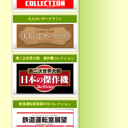
大人のレザークラフト
第二次世界大戦 傑作機コレクション
鉄道運転室展望DVDコレクション