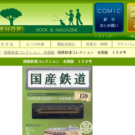
＜
コミック
＞ ＜
雑
 文 方 法
かごの中身
通販法表記
営業日・時間
プライバシ
プ
-
国産鉄道コレクション 全国版
- 国産鉄道コレクション 全国版 １５９号
国産鉄道コレクション 全国版 １５９号