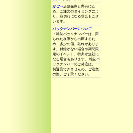
かごへ
店舗在庫と共有にた
め、ご注文のタイミングによ
り、品切れになる場合もござ
います。
バックナンバーについて
・雑誌バックナンバーは、限
られた在庫から出庫するた
め、多少の傷、破れがありま
す。付録がない場合や期間限
定のイベント、特典が無効に
なる場合もあります。 雑誌バ
ックナンバーのご発注は、一
切返品できませんの、ご注文
の際、ご了承ください。