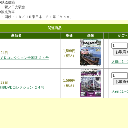
◆鉄道建築
・駅／日光駅舎
◆観光列車
・国鉄・ＪＲ／ＪＲ東日本 Ｅ１系「Ｍａｘ」
関連商品
商品名
単価
画像
かごへ
1,599円
月24日
（税込）
ＶＤコレクション全国版 ２４号
入荷に1～
1,599円
月23日
（税込）
展望DVDコレクション ２４号
入荷に1～