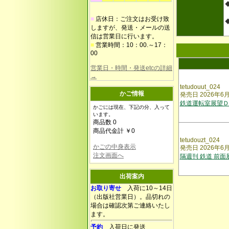
■
店休日：ご注文はお受け致
しますが、発送・メールの送
信は営業日に行います。
■
営業時間：10：00.～17：
00
営業日・時間・発送etcの詳細
→
tetudouut_024
かご情報
発売日 2026年6
鉄道運転室展望Ｄ
かごには現在、下記の分、入って
います。
商品数 0
商品代金計 ￥0
tetudouzt_024
かごの中身表示
発売日 2026年6
注文画面へ
隔週刊 鉄道 前面
出荷案内
お取り寄せ
入荷に10～14日
（出版社営業日）。品切れの
場合は確認次第ご連絡いたし
ます。
予約
入荷日に発送