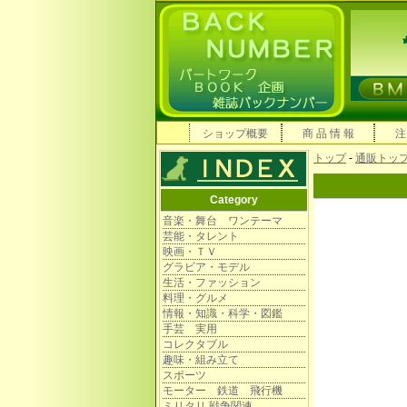
ショップ概要
商 品 情 報
注
トップ
-
通販トッ
Category
音楽・舞台 ワンテーマ
芸能・タレント
映画・ＴＶ
グラビア・モデル
生活・ファッション
料理・グルメ
情報・知識・科学・図鑑
手芸 実用
コレクタブル
趣味・組み立て
スポーツ
モーター 鉄道 飛行機
ミリタリ 戦争関連