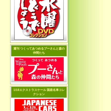
週刊 つくってあつめるプーさんと森の
仲間たち
1/18エクストラスケール 国産名車コレ
クション