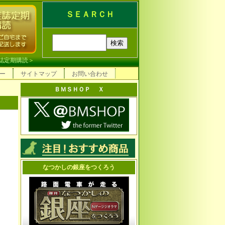
ＳＥＡＲＣＨ
誌定期購読
＞
ー
サイトマップ
お問い合わせ
ＢＭＳＨＯＰ Ｘ
なつかしの銀座をつくろう