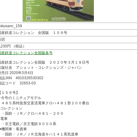
okusanc_159
国産鉄道コレクション 全国版 １５９号
品切
2,230円 （税込）
国産鉄道コレクション全国版各号
国産鉄道コレクション全国版 ２０２０年３月１８日号
出版社名 アシェット・コレクションズ・ジャパン
発売日 2020年3月4日
誌JAN 4910326530302
雑誌コード 32653-03
【１５９号】
★今号のミニチュアモデル
４８５系特急形交直流電車クロハ４８１形２００番台
◆コレクション
・国鉄・ＪＲ／クロハ４８１－２００
◆電車
・京王電鉄／京王電鉄９０００系
◆機関車・客貨車
・国鉄・ＪＲ／ＪＲ北海道キハ１４１系気道車