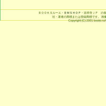
ＢＯＯＫＳルーエ・
ＢＭＳＨＯＰ
・吉祥寺ＪＰ の
社・著者の商標または登録商標です。 画
Copyright (C) 2001 books ruhe