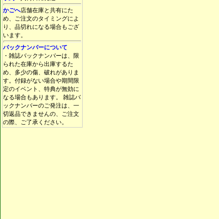
かごへ
店舗在庫と共有にた
め、ご注文のタイミングによ
り、品切れになる場合もござ
います。
バックナンバーについて
・雑誌バックナンバーは、限
られた在庫から出庫するた
め、多少の傷、破れがありま
す。付録がない場合や期間限
定のイベント、特典が無効に
なる場合もあります。 雑誌バ
ックナンバーのご発注は、一
切返品できませんの、ご注文
の際、ご了承ください。