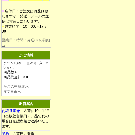
■
店休日：ご注文はお受け致
しますが、発送・メールの送
信は営業日に行います。
■
営業時間：10：00.～17：
00
営業日・時間・発送etcの詳細
→
かご情報
かごには現在、下記の分、入って
います。
商品数 0
商品代金計 ￥0
かごの中身表示
注文画面へ
出荷案内
お取り寄せ
入荷に10～14日
（出版社営業日）。品切れの
場合は確認次第ご連絡いたし
ます。
予約
入荷日に発送