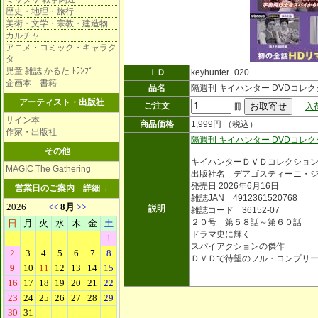
歴史・地理・旅行
美術・文学・宗教・建造物
カルチャ
アニメ・コミック・キャラク
タ
児童 雑誌 かるた ﾄﾗﾝﾌﾟ
ＩＤ
keyhunter_020
企画本 書籍
品名
隔週刊 キイハンター DVDコレ
アーティスト・出版社
ご注文
冊
入
サイン本
商品価格
1,999円 （税込）
作家・出版社
隔週刊 キイハンター DVDコレ
その他
キイハンターＤＶＤコレクショ
MAGIC The Gathering
出版社名 デアゴスティーニ・
発売日 2026年6月16日
営業日のご案内
詳細→
雑誌JAN 4912361520768
説明
雑誌コード 36152-07
２０号 第５８話～第６０話
ドラマ史に輝く
スパイアクションの傑作
ＤＶＤで待望のフル・コンプリ