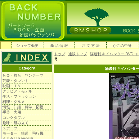
ショップ概要
商 品 情 報
注 文 方 法
かごの中身
トップ
-
通販トップ
-
隔週刊 キイハンター DVD
号
Category
隔週刊 キイハンター
音楽・舞台 ワンテーマ
芸能・タレント
映画・ＴＶ
グラビア・モデル
生活・ファッション
料理・グルメ
情報・知識・科学・図鑑
手芸 実用
コレクタブル
趣味・組み立て
スポーツ
モーター 鉄道 飛行機
ミリタリ 戦争関連