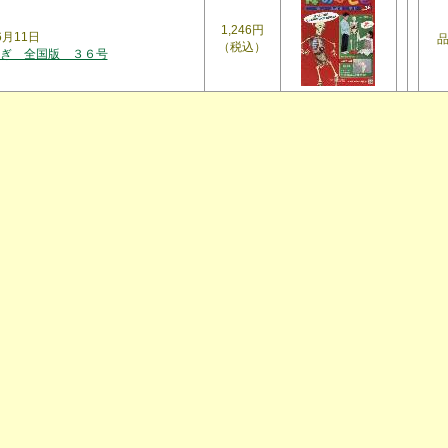
1,246円
6月11日
（税込）
ぎ 全国版 ３６号