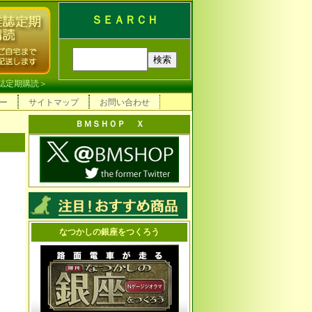
ＳＥＡＲＣＨ
誌定期購読
＞
ー
サイトマップ
お問い合わせ
ＢＭＳＨＯＰ Ｘ
なつかしの銀座をつくろう