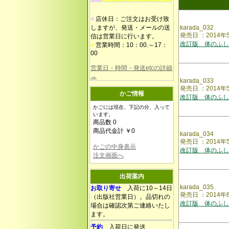
■
店休日：ご注文はお受け致
しますが、発送・メールの送
karada_032
発売日 ：2014年
信は営業日に行います。
改訂版 体のふし
■
営業時間：10：00.～17：
00
営業日・時間・発送etcの詳細
→
karada_033
発売日 ：2014年
かご情報
改訂版 体のふし
かごには現在、下記の分、入って
います。
商品数 0
商品代金計 ￥0
karada_034
発売日 ：2014
かごの中身表示
改訂版 体のふし
注文画面へ
出荷案内
karada_035
お取り寄せ
入荷に10～14日
発売日 ：2014年
（出版社営業日）。品切れの
改訂版 体のふし
場合は確認次第ご連絡いたし
ます。
予約
入荷日に発送