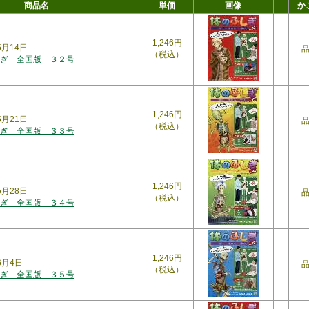
商品名
単価
画像
か
1,246円
5月14日
（税込）
ぎ 全国版 ３２号
1,246円
5月21日
（税込）
ぎ 全国版 ３３号
1,246円
年5月28日
（税込）
ぎ 全国版 ３４号
1,246円
6月4日
（税込）
ぎ 全国版 ３５号