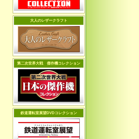
大人のレザークラフト
第二次世界大戦 傑作機コレクション
鉄道運転室展望DVDコレクション