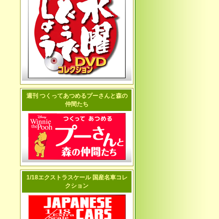
週刊 つくってあつめるプーさんと森の
仲間たち
1/18エクストラスケール 国産名車コレ
クション