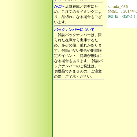
かごへ
店舗在庫と共有にた
karada_036
発売日 ：2014年
め、ご注文のタイミングによ
改訂版 体のふし
り、品切れになる場合もござ
います。
バックナンバーについて
・雑誌バックナンバーは、限
られた在庫から出庫するた
め、多少の傷、破れがありま
す。付録がない場合や期間限
定のイベント、特典が無効に
なる場合もあります。 雑誌バ
ックナンバーのご発注は、一
切返品できませんの、ご注文
の際、ご了承ください。