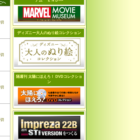
アム ＥＮＤ-->
ごへ
品切
ディズニー大人のぬり絵コレクション
品切
隔週刊 太陽にほえろ！ DVDコレクショ
ン
品切
品切