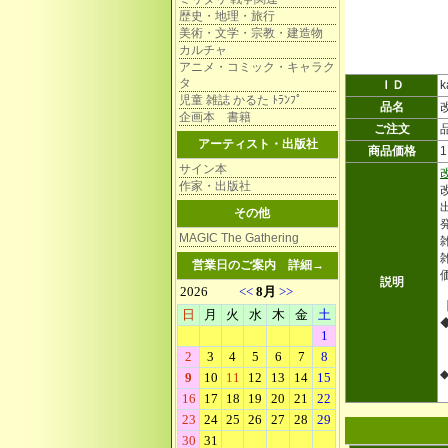
歴史・地理・旅行
美術・文学・宗教・建造物
カルチャ
アニメ・コミック・キャラク
タ
ＩＤ
k
児童 雑誌 かるた ﾄﾗﾝﾌﾟ
品名
企画本 書籍
ご注文
アーティスト・出版社
商品価格
サイン本
作家・出版社
その他
MAGIC The Gathering
雑
営業日のご案内
詳細→
説明