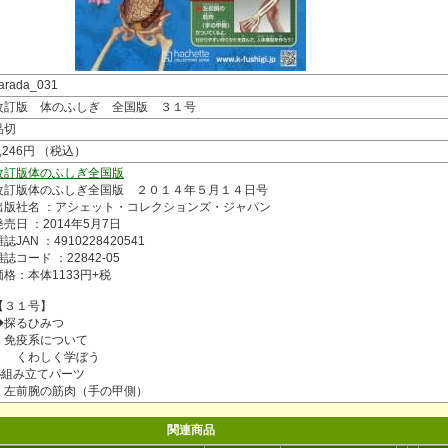
arada_031
改訂版 体のふしぎ 全国版 ３１号
品切
1,246円 （税込）
改訂版体のふしぎ全国版
改訂版体のふしぎ全国版 ２０１４年５月１４日号
出版社名 ：アシェット・コレクションズ・ジャパン
発売日 ：2014年5月7日
誌JAN ：4910228420541
雑誌コード ：22842-05
価格：本体1133円+税
【３１号】
◆探るひみつ
免疫系について
くわしく学ぼう
◆組み立てパーツ
左前腕の筋肉（手の甲側）
関連商品