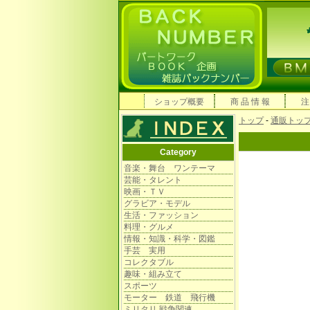
ショップ概要
商 品 情 報
注
トップ
-
通販トッ
Category
音楽・舞台 ワンテーマ
芸能・タレント
映画・ＴＶ
グラビア・モデル
生活・ファッション
料理・グルメ
情報・知識・科学・図鑑
手芸 実用
コレクタブル
趣味・組み立て
スポーツ
モーター 鉄道 飛行機
ミリタリ 戦争関連