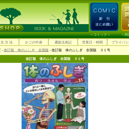
＜
コミック
＞ ＜
雑
 文 方 法
かごの中身
通販法表記
営業日・時間
プライバシ
プ
-
改訂版 体のふしぎ 全国版
- 改訂版 体のふしぎ 全国版 ３１号
改訂版 体のふしぎ 全国版 ３１号