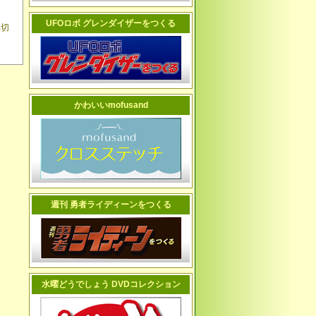
UFOロボ グレンダイザーをつくる
品切
かわいいmofusand
週刊 勇者ライディーンをつくる
水曜どうでしょう DVDコレクション