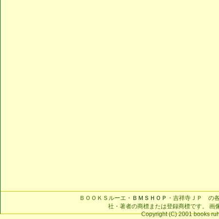
ＢＯＯＫＳルーエ・
ＢＭＳＨＯＰ
・吉祥寺ＪＰ の
社・著者の商標または登録商標です。 画
Copyright (C) 2001 books ruhe