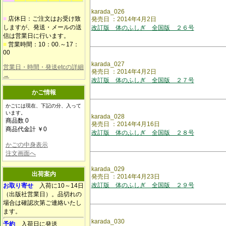
karada_026
■
店休日：ご注文はお受け致
発売日 ：2014年4月2日
しますが、発送・メールの送
改訂版 体のふしぎ 全国版 ２６号
信は営業日に行います。
■
営業時間：10：00.～17：
00
karada_027
営業日・時間・発送etcの詳細
発売日 ：2014年4月2日
→
改訂版 体のふしぎ 全国版 ２７号
かご情報
かごには現在、下記の分、入って
います。
karada_028
商品数 0
発売日 ：2014年4月16日
商品代金計 ￥0
改訂版 体のふしぎ 全国版 ２８号
かごの中身表示
注文画面へ
karada_029
出荷案内
発売日 ：2014年4月23日
改訂版 体のふしぎ 全国版 ２９号
お取り寄せ
入荷に10～14日
（出版社営業日）。品切れの
場合は確認次第ご連絡いたし
ます。
karada_030
予約
入荷日に発送