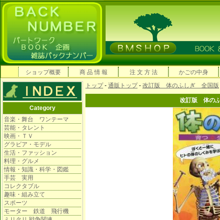
ショップ概要
商 品 情 報
注 文 方 法
かごの中身
トップ
-
通販トップ
-
改訂版 体のふしぎ 全国版
改訂版 体の
Category
音楽・舞台 ワンテーマ
芸能・タレント
映画・ＴＶ
グラビア・モデル
生活・ファッション
料理・グルメ
情報・知識・科学・図鑑
手芸 実用
コレクタブル
趣味・組み立て
スポーツ
モーター 鉄道 飛行機
ミリタリ 戦争関連