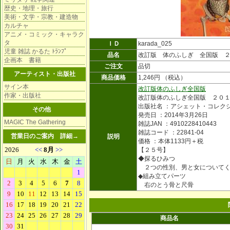
歴史・地理・旅行
美術・文学・宗教・建造物
カルチャ
アニメ・コミック・キャラク
タ
ＩＤ
karada_025
児童 雑誌 かるた ﾄﾗﾝﾌﾟ
品名
改訂版 体のふしぎ 全国版 
企画本 書籍
ご注文
品切
アーティスト・出版社
商品価格
1,246円 （税込）
サイン本
改訂版体のふしぎ全国版
作家・出版社
改訂版体のふしぎ全国版 ２０
出版社名 ：アシェット・コレク
その他
発売日 ：2014年3月26日
MAGIC The Gathering
雑誌JAN ：4910228410443
雑誌コード ：22841-04
営業日のご案内
詳細→
説明
価格 ：本体1133円＋税
【２５号】
◆探るひみつ
２つの性別、男と女についてく
◆組み立てパーツ
右のとう骨と尺骨
商品名