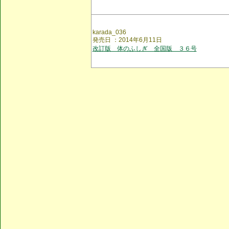
karada_036
発売日 ：2014年6月11日
改訂版 体のふしぎ 全国版 ３６号