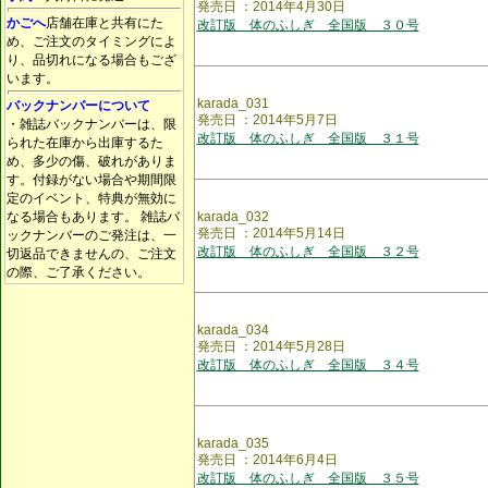
発売日 ：2014年4月30日
かごへ
店舗在庫と共有にた
改訂版 体のふしぎ 全国版 ３０号
め、ご注文のタイミングによ
り、品切れになる場合もござ
います。
karada_031
バックナンバーについて
発売日 ：2014年5月7日
・雑誌バックナンバーは、限
改訂版 体のふしぎ 全国版 ３１号
られた在庫から出庫するた
め、多少の傷、破れがありま
す。付録がない場合や期間限
定のイベント、特典が無効に
なる場合もあります。 雑誌バ
karada_032
発売日 ：2014年5月14日
ックナンバーのご発注は、一
改訂版 体のふしぎ 全国版 ３２号
切返品できませんの、ご注文
の際、ご了承ください。
karada_034
発売日 ：2014年5月28日
改訂版 体のふしぎ 全国版 ３４号
karada_035
発売日 ：2014年6月4日
改訂版 体のふしぎ 全国版 ３５号